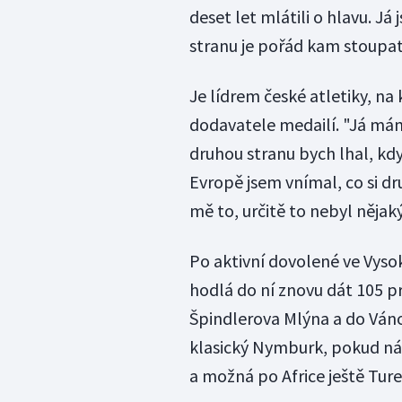
deset let mlátili o hlavu. Já
stranu je pořád kam stoupat 
Je lídrem české atletiky, na
dodavatele medailí. "Já mám
druhou stranu bych lhal, kdy
Evropě jsem vnímal, co si dr
mě to, určitě to nebyl nějaký 
Po aktivní dovolené ve Vyso
hodlá do ní znovu dát 105 pr
Špindlerova Mlýna a do Váno
klasický Nymburk, pokud nám
a možná po Africe ještě Turec