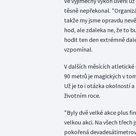
Ve výjimečný výkon uvěřil u
těsně nepřekonal. "Organizá
takže my jsme opravdu nevědě
hod, ale zdaleka ne, že to 
hodit ten den extrémně dalek
vzpomínal.
V dalších měsících atletick
90 metrů je magických v tom, 
Už je to i otázka okolností 
životním roce.
"Byly dvě velké akce plus f
velkou akci. Na všech třech 
pokořená devadesátimetrová