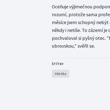
Oceňuje výjimečnou podporu
rozumí, protože sama profes
měsíce jsem schopný nebýt do
někdy i netiše. To zázemí je 
pochvaloval si pyšný otec.
obrovskou," svěřil se.
ŠTÍTKY
Atletika