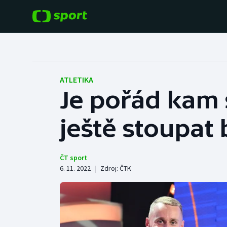
POPULÁRNÍ
DALŠÍ SPORTY
Fotbal
Americký fotbal
ATLETIKA
Je pořád kam 
Hokej
Baseball a softbal
ještě stoupat 
Tenis
Basketbal
Atletika
Biatlon
ČT sport
6. 11. 2022
|
Zdroj:
ČTK
Cyklistika
Boby a skeleton
Box