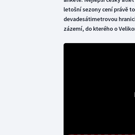
letošní sezony cení právě t
devadesátimetrovou hranic
zázemí, do kterého o Velik