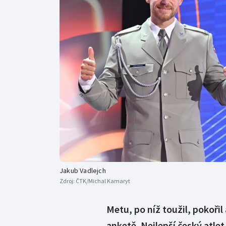
Curling
Dostihy
Florbal
Futsal
Golf
Gymnastika
Jakub Vadlejch
Zdroj:
ČTK/Michal Kamaryt
Metu, po níž toužil, pokořil
anketě. Nejlepší český atlet