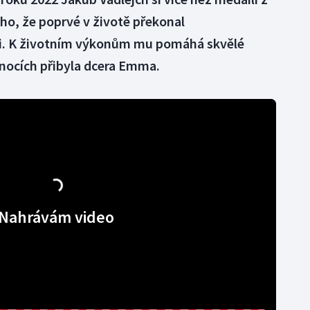
oho, že poprvé v životě překonal
i. K životním výkonům mu pomáhá skvělé
onocích přibyla dcera Emma.
Nahrávám video