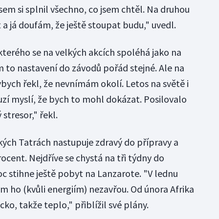
 jsem si splnil všechno, co jsem chtěl. Na druhou
a já doufám, že ještě stoupat budu," uvedl.
 kterého se na velkých akcích spoléhá jako na
 to nastavení do závodů pořád stejné. Ale na
bych řekl, že nevnímám okolí. Letos na světě i
uzí myslí, že bych to mohl dokázat. Posilovalo
stresor," řekl.
kých Tatrách nastupuje zdravý do přípravy a
ocent. Nejdříve se chystá na tři týdny do
c stihne ještě pobyt na Lanzarote. "V lednu
 ho (kvůli energiím) nezavřou. Od února Afrika
ko, takže teplo," přiblížil své plány.