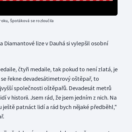
 roku, Špotáková se rozloučila
a Diamantové lize v Dauhá si vylepšil osobní
daile, čtyři medaile, tak pokud to není zlatá, je
 se řekne devadesátimetrový oštěpař, to
ejvyšší společnosti oštěpařů. Devadesát metrů
dí v historii. Jsem rád, že jsem jedním z nich. Na
ještě patnáct lidí a rád bych nějaké předběhl,"
ř.