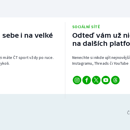
SOCIÁLNÍ SÍTĚ
 sebe i na velké
Odteď vám už nic
na dalších platf
izi máte ČT sport vždy po ruce.
Nenechte si nikde ujít nejnovější
ykoli.
Instagramu, Threads či YouTube 
Č