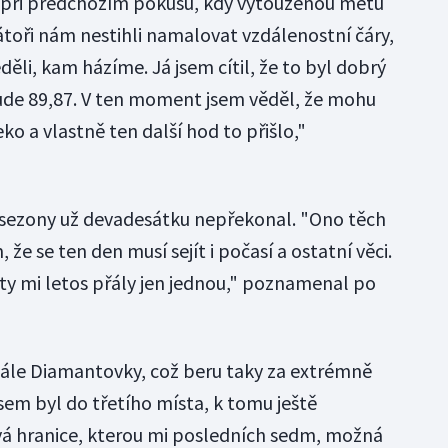
ž při předchozím pokusu, kdy vytouženou metu
toři nám nestihli namalovat vzdálenostní čáry,
li, kam házíme. Já jsem cítil, že to byl dobrý
bude 89,87. V ten moment jsem věděl, že mohu
o a vlastně ten další hod to přišlo,"
é sezony už devadesátku nepřekonal. "Ono těch
že se ten den musí sejít i počasí a ostatní věci.
a ty mi letos přály jen jednou," poznamenal po
inále Diamantovky, což beru taky za extrémně
jsem byl do třetího místa, k tomu ještě
 hranice, kterou mi posledních sedm, možná