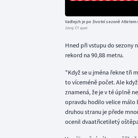
Vadlejch je po životní sezoně Atletem
Zdroj:
ČT sport
Hned při vstupu do sezony n
rekord na 90,88 metru.
"Když se u jména řekne tři me
to víceméně počet. Ale když
znamená, že je v té úplně n
opravdu hodilo velice málo li
druhou stranu je přede mnou 
ocenil dvaatřicetiletý oštěpa