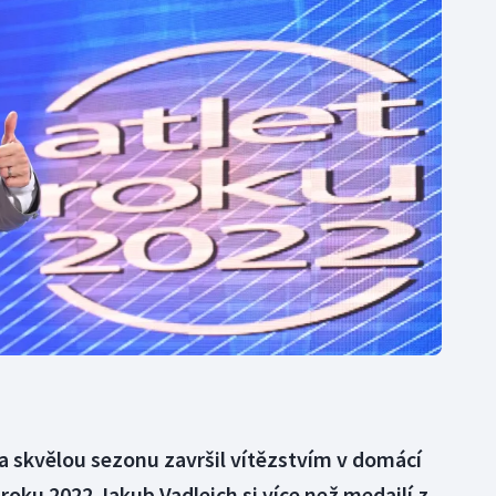
Moderní pětiboj
Triatlon
Motorsport
Veslování
Olympijské hry
Vodní slalom
Parasport
Volejbal
Plavání
Ostatní
Plážový volejbal
 a skvělou sezonu završil vítězstvím v domácí
 roku 2022 Jakub Vadlejch si více než medailí z