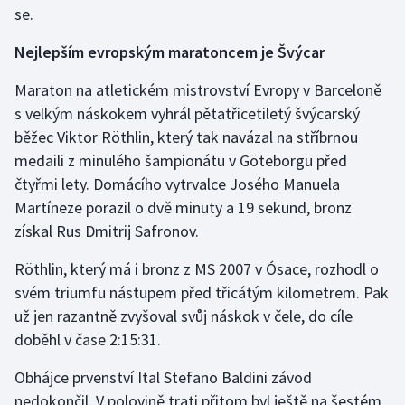
se.
Nejlepším evropským maratoncem je Švýcar
Maraton na atletickém mistrovství Evropy v Barceloně
s velkým náskokem vyhrál pětatřicetiletý švýcarský
běžec Viktor Röthlin, který tak navázal na stříbrnou
medaili z minulého šampionátu v Göteborgu před
čtyřmi lety. Domácího vytrvalce Josého Manuela
Martíneze porazil o dvě minuty a 19 sekund, bronz
získal Rus Dmitrij Safronov.
Röthlin, který má i bronz z MS 2007 v Ósace, rozhodl o
svém triumfu nástupem před třicátým kilometrem. Pak
už jen razantně zvyšoval svůj náskok v čele, do cíle
doběhl v čase 2:15:31.
Obhájce prvenství Ital Stefano Baldini závod
nedokončil. V polovině trati přitom byl ještě na šestém