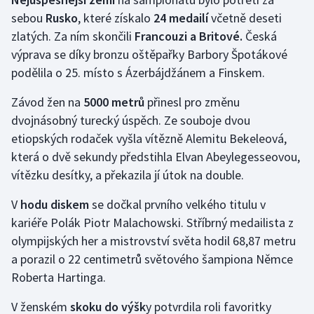
Stolní tenis
sebou
Rusko
, které získalo
24 medailí
včetně deseti
zlatých. Za ním skončili
Francouzi a Britové.
Česká
Triatlon
výprava se díky bronzu oštěpařky Barbory Špotákové
podělila o 25. místo s Ázerbájdžánem a Finskem.
Veslování
Závod žen na
5000 metrů
přinesl pro změnu
Vodní slalom
dvojnásobný turecký úspěch. Ze souboje dvou
etiopských rodaček vyšla vítězně Alemitu Bekeleová,
Volejbal
která o dvě sekundy předstihla Elvan Abeylegesseovou,
vítězku desítky, a překazila jí útok na double.
Ostatní
V
hodu diskem
se dočkal prvního velkého titulu v
kariéře Polák Piotr Malachowski. Stříbrný medailista z
olympijských her a mistrovství světa hodil 68,87 metru
a porazil o 22 centimetrů světového šampiona Němce
Roberta Hartinga.
V ženském
skoku do výšk
y potvrdila roli favoritky