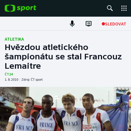
POPULÁRNÍ
SLEDOVAT
Fotbal
ATLETIKA
Hvězdou atletického
Hokej
šampionátu se stal Francouz
Lemaitre
Tenis
ČT24
Atletika
1. 8. 2010
|
Zdroj:
ČT sport
Cyklistika
DALŠÍ SPORTY
Americký fotbal
NEPŘEHLÉDNĚTE