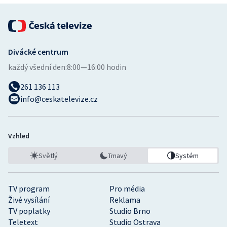
Divácké centrum
každý všední den:
8:00—16:00 hodin
261 136 113
info@ceskatelevize.cz
Vzhled
Světlý
Tmavý
Systém
TV program
Pro média
Živé vysílání
Reklama
TV poplatky
Studio Brno
Teletext
Studio Ostrava