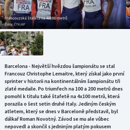
Baseball a softbal
Soutěže
Basketbal
Historické návraty
Francouzská štafeta na 4x100 metrů
Zdroj:
ČTK/AP
Biatlon
Aplikace ČT sport
Boby a skeleton
AZ kvíz
Box
Barcelona - Největší hvězdou šampionátu se stal
Francouz Christophe Lemaitre, který získal jako první
Curling
sprinter v historii na kontinentálním šampionátu tři
Dostihy
zlaté medaile. Po triumfech na 100 a 200 metrů dnes
pomohl k titulu také štafetě na 4x100 metrů, která
Florbal
porazila o šest setin druhé Italy. Jediným českým
atletem, který se dnes v Barceloně představil, byl
Futsal
dálkař Roman Novotný. Závod se mu ale vůbec
nepovedl a skončil s jedniným platým pokusem
Golf