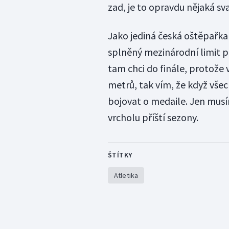
zad, je to opravdu nějaká sva
Jako jediná česká oštěpař
splněný mezinárodní limit pr
tam chci do finále, protože 
metrů, tak vím, že když vše
bojovat o medaile. Jen mus
vrcholu příští sezony.
ŠTÍTKY
Atletika