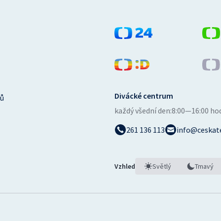
Divácké centrum
ů
každý všední den:
8:00—16:00 ho
261 136 113
info@ceskate
Vzhled
Světlý
Tmavý