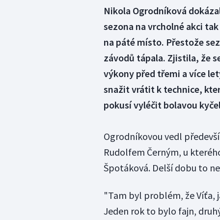
Nikola Ogrodníková dokázala
sezona na vrcholné akci tak 
na páté místo. Přestože se
závodů tápala. Zjistila, že s
výkony před třemi a více l
snažit vrátit k technice, k
pokusí vyléčit bolavou kyčel
Ogrodníkovou vedl především 
Rudolfem Černým, u kterého
Špotáková. Delší dobu to ne
"Tam byl problém, že Víťa, j
Jeden rok to bylo fajn, druhý