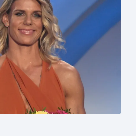
Moderní pětiboj
Triatlon
Motorsport
Veslování
Olympijské hry
Vodní slalom
Parasport
Volejbal
Plavání
Ostatní
Plážový volejbal