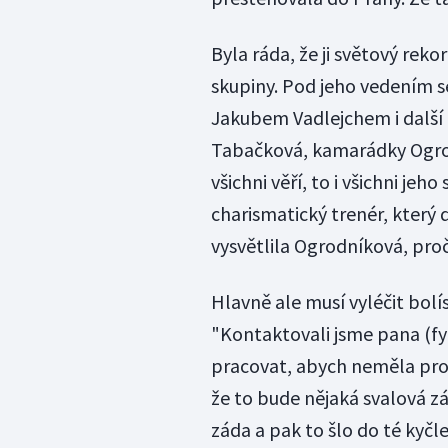
Byla ráda, že ji světový rek
skupiny. Pod jeho vedením se
Jakubem Vadlejchem i další 
Tabačková, kamarádky Ogrod
všichni věří, to i všichni jeh
charismatický trenér, který 
vysvětlila Ogrodníková, pro
Hlavně ale musí vyléčit bolí
"Kontaktovali jsme pana (f
pracovat, abych neměla pro
že to bude nějaká svalová zá
záda a pak to šlo do té kyčle