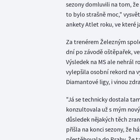
sezony domluvili na tom, že 
to bylo strašně moc," vysv
ankety Atlet roku, ve které 
Za trenérem Železným společ
dní po závodě oštěpařek, ve
Výsledek na MS ale nehrál ro
vylepšila osobní rekord na v
Diamantové ligy, i vinou zd
"Já se technicky dostala tam
konzultovala už s mým novým 
důsledek nějakých těch zran
přišla na konci sezony, že há
přestěhovala do Prahy. Že ta