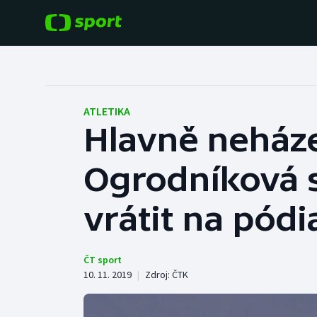
POPULÁRNÍ
DALŠÍ SPORTY
Fotbal
Americký fotbal
ATLETIKA
Hlavně neházet
Hokej
Baseball a softbal
Ogrodníková 
Tenis
Basketbal
Atletika
vrátit na pódi
Biatlon
Cyklistika
Boby a skeleton
ČT sport
10. 11. 2019
|
Zdroj:
ČTK
Box