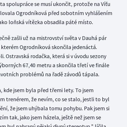
ta spolupráce se musí ukončit, protože na Víťu
ětlovala Ogrodníková před sobotním vyhlášením
jako loňská vítězka obsadila páté místo.
ně zašli už na mistrovství světa v Dauhá pár
 kterém Ogrodníková skončila jedenáctá.
li. Ostravská rodačka, která si v úvodu sezony
ýborných 67,40 metru a skončila třetí ve finále
ravotních problémů na řadě závodů tápala.
, kde jsem byla před třemi lety. To jsem
trenérem, že nevím, co se stalo, jestli to byl
ění, že jsem uhýbala tomu pohybu. Pak jsem si
zím tak, jako jsem házela, ještě než jsem se
m byl nahraný nějaký divný stereotyp," líčila.