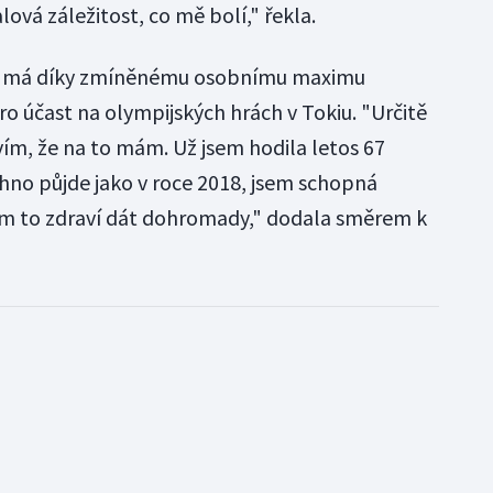
lová záležitost, co mě bolí," řekla.
ka má díky zmíněnému osobnímu maximu
o účast na olympijských hrách v Tokiu. "Určitě
vím, že na to mám. Už jsem hodila letos 67
chno půjde jako v roce 2018, jsem schopná
ím to zdraví dát dohromady," dodala směrem k