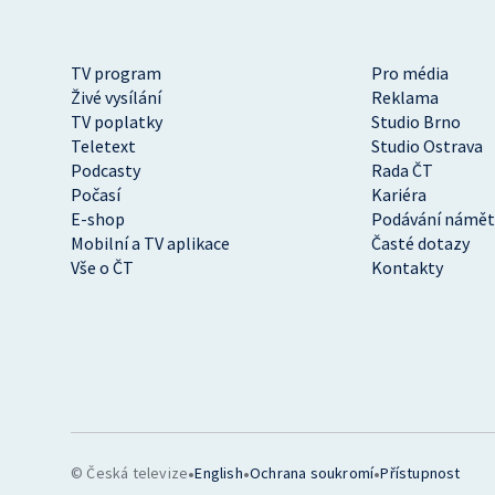
TV program
Pro média
Živé vysílání
Reklama
TV poplatky
Studio Brno
Teletext
Studio Ostrava
Podcasty
Rada ČT
Počasí
Kariéra
E-shop
Podávání námět
Mobilní a TV aplikace
Časté dotazy
Vše o ČT
Kontakty
•
•
•
© Česká televize
English
Ochrana soukromí
Přístupnost