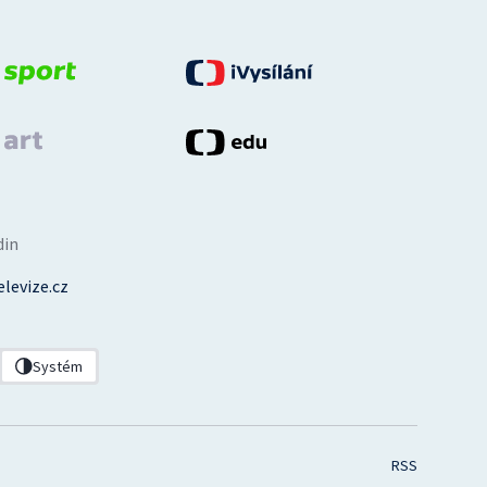
din
levize.cz
Systém
RSS