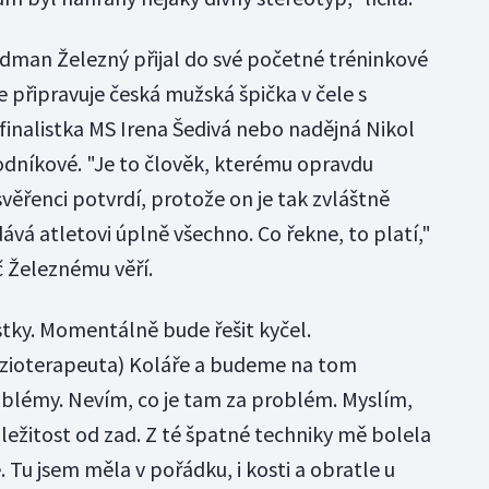
ordman Železný přijal do své početné tréninkové
 připravuje česká mužská špička v čele s
finalistka MS Irena Šedivá nebo nadějná Nikol
níkové. "Je to člověk, kterému opravdu
o svěřenci potvrdí, protože on je tak zvláštně
dává atletovi úplně všechno. Co řekne, to platí,"
č Železnému věří.
stky. Momentálně bude řešit kyčel.
yzioterapeuta) Koláře a budeme na tom
blémy. Nevím, co je tam za problém. Myslím,
ležitost od zad. Z té špatné techniky mě bolela
. Tu jsem měla v pořádku, i kosti a obratle u