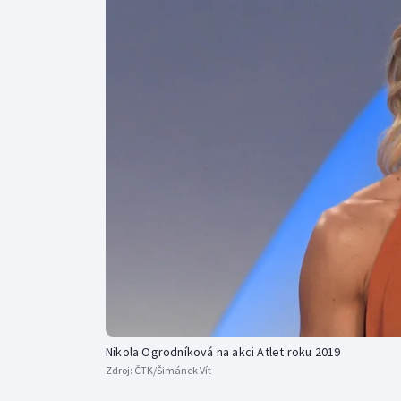
Curling
Dostihy
Florbal
Futsal
Golf
Gymnastika
Nikola Ogrodníková na akci Atlet roku 2019
Zdroj:
ČTK/Šimánek Vít