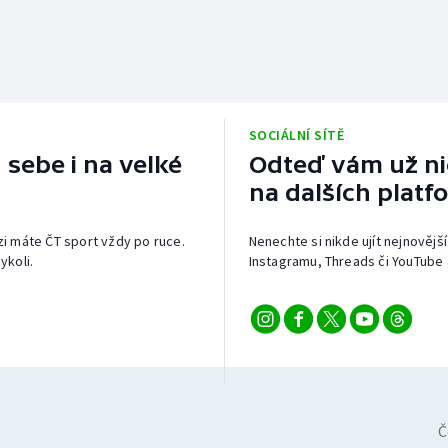
SOCIÁLNÍ SÍTĚ
 sebe i na velké
Odteď vám už nic
na dalších platf
izi máte ČT sport vždy po ruce.
Nenechte si nikde ujít nejnovější
ykoli.
Instagramu, Threads či YouTube 
Č