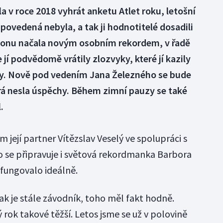
 v roce 2018 vyhrát anketu Atlet roku, letošní
povedená nebyla, a tak ji hodnotitelé dosadili
zonu načala novým osobním rekordem, v řadě
e jí podvědomě vrátily zlozvyky, které jí kazily
ety. Nově pod vedením Jana Železného se bude
terá nesla úspěchy. Během zimní pauzy se také
.
její partner Vítězslav Veselý ve spolupráci s
 se připravuje i světová rekordmanka Barbora
fungovalo ideálně.
ak je stále závodník, toho měl fakt hodně.
 rok takové těžší. Letos jsme se už v polovině