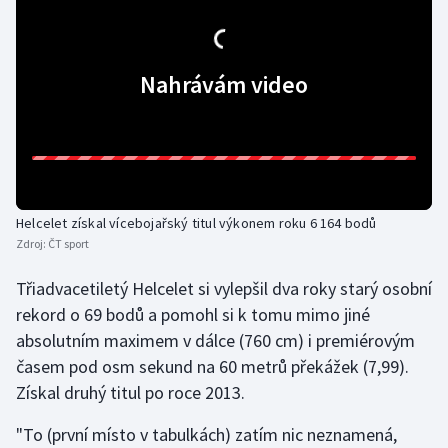
Gymnastika
Nahrávám video
Házená
Jezdectví
Judo
Helcelet získal vícebojařský titul výkonem roku 6 164 bodů
Krasobruslení
Zdroj:
ČT sport
Lezení
Třiadvacetiletý Helcelet si vylepšil dva roky starý osobní
rekord o 69 bodů a pomohl si k tomu mimo jiné
Lyže a snowboard
absolutním maximem v dálce (760 cm) i premiérovým
časem pod osm sekund na 60 metrů překážek (7,99).
Moderní pětiboj
Získal druhý titul po roce 2013.
Motorsport
"To (první místo v tabulkách) zatím nic neznamená,