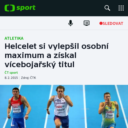
POPULÁRNÍ
SLEDOVAT
Fotbal
ATLETIKA
Helcelet si vylepšil osobní
Hokej
maximum a získal
vícebojařský titul
Tenis
ČT sport
Atletika
8. 2. 2015
|
Zdroj:
ČTK
Cyklistika
DALŠÍ SPORTY
Americký fotbal
NEPŘEHLÉDNĚTE