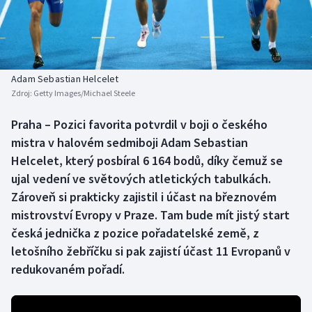
Baseball a softbal
Soutěže
Basketbal
Historické návraty
Biatlon
Aplikace ČT sport
Adam Sebastian Helcelet
Zdroj:
Getty Images/Michael Steele
Boby a skeleton
AZ kvíz
Praha – Pozici favorita potvrdil v boji o českého
mistra v halovém sedmiboji Adam Sebastian
Box
Helcelet, který posbíral 6 164 bodů, díky čemuž se
Curling
ujal vedení ve světových atletických tabulkách.
Zároveň si prakticky zajistil i účast na březnovém
Dostihy
mistrovství Evropy v Praze. Tam bude mít jistý start
česká jednička z pozice pořadatelské země, z
Florbal
letošního žebříčku si pak zajistí účast 11 Evropanů v
redukovaném pořadí.
Futsal
Golf