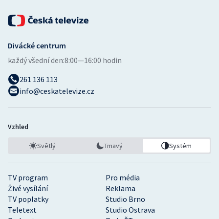
Divácké centrum
každý všední den:
8:00—16:00 hodin
261 136 113
info@ceskatelevize.cz
Vzhled
Světlý
Tmavý
Systém
TV program
Pro média
Živé vysílání
Reklama
TV poplatky
Studio Brno
Teletext
Studio Ostrava