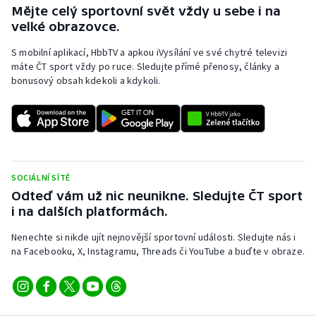
Stolní tenis
Mějte celý sportovní svět vždy u sebe i na
velké obrazovce.
Triatlon
S mobilní aplikací, HbbTV a apkou iVysílání ve své chytré televizi
máte ČT sport vždy po ruce. Sledujte přímé přenosy, články a
Veslování
bonusový obsah kdekoli a kdykoli.
Vodní slalom
Volejbal
Ostatní
SOCIÁLNÍ SÍTĚ
Odteď vám už nic neunikne. Sledujte ČT sport
i na dalších platformách.
Nenechte si nikde ujít nejnovější sportovní události. Sledujte nás i
na Facebooku, X, Instagramu, Threads či YouTube a buďte v obraze.