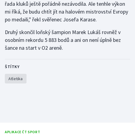
řada kluků ještě pořádně nezávodila. Ale tenhle výkon
Olympijské hry
mi říká, že budu chtít jít na halovém mistrovství Evropy
po medaili," řekl svěřenec Josefa Karase.
Parasport
Druhý skončil loňský šampion Marek Lukáš rovněž v
Plavání
osobním rekordu 5 883 bodů a ani on není úplně bez
šance na start v O2 areně.
Plážový volejbal
Ragby
ŠTÍTKY
Atletika
Rychlobruslení
Rychlostní kanoistika
Short track
Sportovní střelba
APLIKACE ČT SPORT