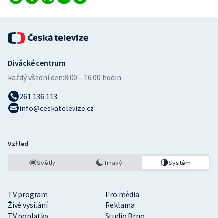
Divácké centrum
každý všední den:
8:00—16:00 hodin
261 136 113
info@ceskatelevize.cz
Vzhled
Světlý
Tmavý
Systém
TV program
Pro média
Živé vysílání
Reklama
TV poplatky
Studio Brno