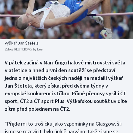
Baseball a softbal
Soutěže
Basketbal
Historické návraty
Biatlon
Aplikace ČT sport
Výškař Jan Štefela
Boby a skeleton
AZ kvíz
Zdroj:
REUTERS/Kirby Lee
Box
V pátek začíná v Nan-ťingu halové mistrovství světa
v atletice a hned první den soutěží se představí
Curling
jedna z největších českých nadějí na medaili výškař
Jan Štefela, který získal před dvěma týdny v
Dostihy
evropské konkurenci stříbro. Přímé přenosy vysílá ČT
sport, ČT2 a ČT sport Plus. Výškařskou soutěž uvidíte
Florbal
zítra před polednem na ČT2.
Futsal
"Přijde mi to trošičku jako vzpomínky na Glasgow, šli
jsme se rozcvičit, bylo úplně narváno, takže jsme se
Golf