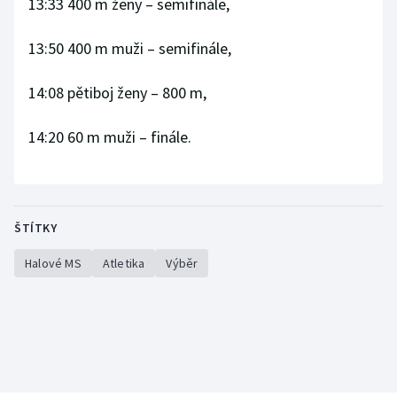
13:33 400 m ženy –⁠⁠⁠⁠⁠⁠ semifinále,
13:50 400 m muži –⁠⁠⁠⁠⁠⁠ semifinále,
14:08 pětiboj ženy –⁠⁠⁠⁠⁠⁠ 800 m,
14:20 60 m muži –⁠⁠⁠⁠⁠⁠ finále.
ŠTÍTKY
Halové MS
Atletika
Výběr