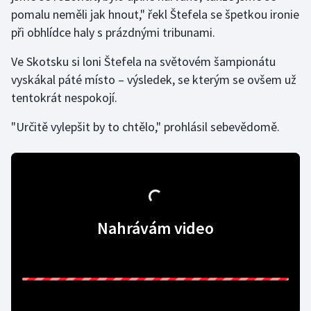
pomalu neměli jak hnout," řekl Štefela se špetkou ironie
při obhlídce haly s prázdnými tribunami.
Gymnastika
Ve Skotsku si loni Štefela na světovém šampionátu
Házená
vyskákal páté místo – výsledek, se kterým se ovšem už
tentokrát nespokojí.
Jezdectví
"Určitě vylepšit by to chtělo," prohlásil sebevědomě.
Judo
Krasobruslení
Lezení
Nahrávám video
Lyže a snowboard
Moderní pětiboj
Motorsport