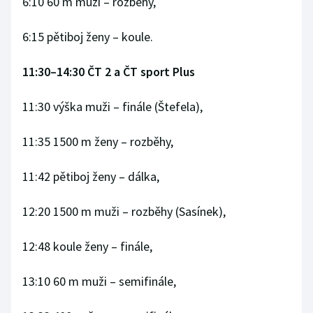
6:10 60 m muži –⁠⁠⁠⁠⁠⁠ rozběhy,
6:15 pětiboj ženy – koule.
11:30–14:30 ČT 2 a ČT sport Plus
11:30 výška muži –⁠⁠⁠⁠⁠⁠ finále (Štefela),
11:35 1500 m ženy –⁠⁠⁠⁠⁠⁠ rozběhy,
11:42 pětiboj ženy –⁠⁠⁠⁠⁠⁠ dálka,
12:20 1500 m muži –⁠⁠⁠⁠⁠⁠ rozběhy (Sasínek),
12:48 koule ženy –⁠⁠⁠⁠⁠⁠ finále,
13:10 60 m muži –⁠⁠⁠⁠⁠⁠ semifinále,