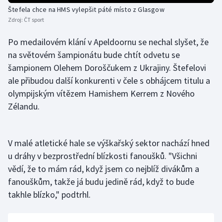
Štefela chce na HMS vylepšit páté místo z Glasgow
Olympijské hry
Zdroj:
ČT sport
Parasport
Po medailovém klání v Apeldoornu se nechal slyšet, že
na světovém šampionátu bude chtít odvetu se
Plavání
šampionem Olehem Doroščukem z Ukrajiny. Štefelovi
ale přibudou další konkurenti v čele s obhájcem titulu a
Plážový volejbal
olympijským vítězem Hamishem Kerrem z Nového
Zélandu.
Ragby
Rychlobruslení
V malé atletické hale se výškařský sektor nachází hned
u dráhy v bezprostřední blízkosti fanoušků. "Všichni
Rychlostní kanoistika
vědí, že to mám rád, když jsem co nejblíž divákům a
fanouškům, takže já budu jedině rád, když to bude
Short track
takhle blízko," podtrhl.
Sportovní střelba