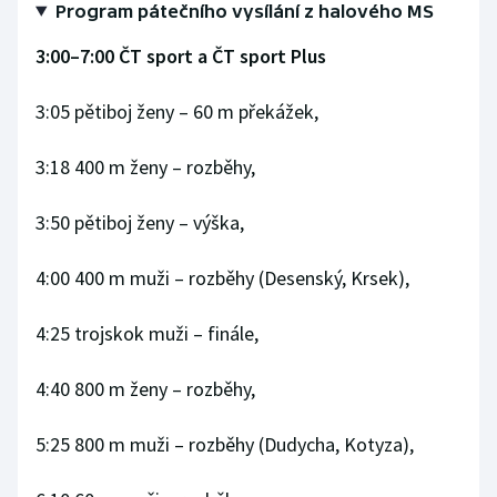
Program pátečního vysílání z halového MS
Stolní tenis
3:00–7:00 ČT sport a ČT sport Plus
Triatlon
3:05 pětiboj ženy –⁠⁠⁠⁠⁠⁠ 60 m překážek,
Veslování
3:18 400 m ženy –⁠⁠⁠⁠⁠⁠ rozběhy,
Vodní slalom
3:50 pětiboj ženy –⁠⁠⁠⁠⁠⁠ výška,
Volejbal
4:00 400 m muži –⁠⁠⁠⁠⁠⁠ rozběhy (Desenský, Krsek),
Ostatní
4:25 trojskok muži –⁠⁠⁠⁠⁠⁠ finále,
4:40 800 m ženy –⁠⁠⁠⁠⁠⁠ rozběhy,
5:25 800 m muži –⁠⁠⁠⁠⁠⁠ rozběhy (Dudycha, Kotyza),