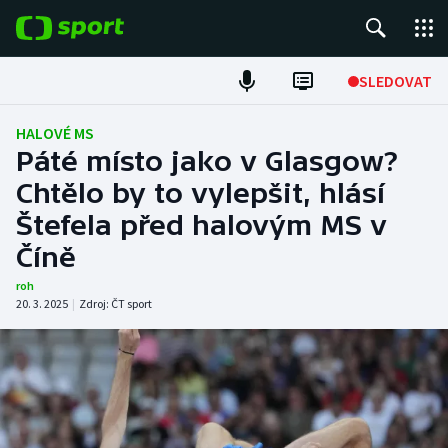
POPULÁRNÍ
SLEDOVAT
Fotbal
HALOVÉ MS
Páté místo jako v Glasgow?
Hokej
Chtělo by to vylepšit, hlásí
Štefela před halovým MS v
Tenis
Číně
Atletika
roh
20. 3. 2025
|
Zdroj:
ČT sport
Cyklistika
DALŠÍ SPORTY
Americký fotbal
NEPŘEHLÉDNĚTE