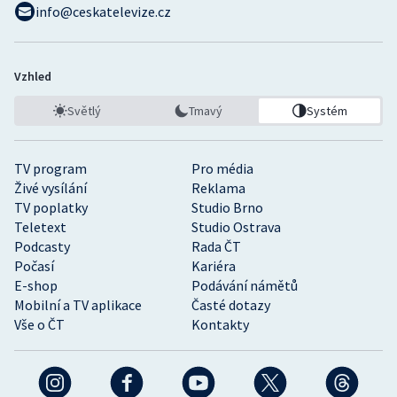
info@ceskatelevize.cz
Vzhled
Světlý
Tmavý
Systém
TV program
Pro média
Živé vysílání
Reklama
TV poplatky
Studio Brno
Teletext
Studio Ostrava
Podcasty
Rada ČT
Počasí
Kariéra
E-shop
Podávání námětů
Mobilní a TV aplikace
Časté dotazy
Vše o ČT
Kontakty