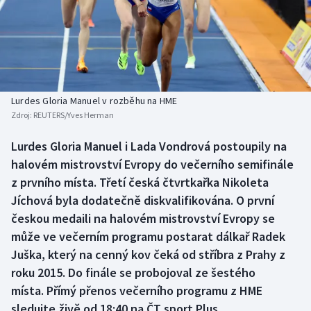
Baseball a softbal
Soutěže
Basketbal
Historické návraty
Biatlon
Aplikace ČT sport
Lurdes Gloria Manuel v rozběhu na HME
Boby a skeleton
AZ kvíz
Zdroj:
REUTERS/Yves Herman
Box
Lurdes Gloria Manuel i Lada Vondrová postoupily na
halovém mistrovství Evropy do večerního semifinále
Curling
z prvního místa. Třetí česká čtvrtkařka Nikoleta
Jíchová byla dodatečně diskvalifikována. O první
Dostihy
českou medaili na halovém mistrovství Evropy se
může ve večerním programu postarat dálkař Radek
Florbal
Juška, který na cenný kov čeká od stříbra z Prahy z
roku 2015. Do finále se probojoval ze šestého
Futsal
místa. Přímý přenos večerního programu z HME
sledujte živě od 18:40 na ČT sport Plus.
Golf