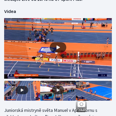
Videa
Gymnastika
Házená
Jezdectví
Judo
Krasobruslení
Lezení
Lyže a snowboard
Moderní pětiboj
Juniorská mistryně světa Manuel v Apeldoornu s
+ 2 další
Motorsport