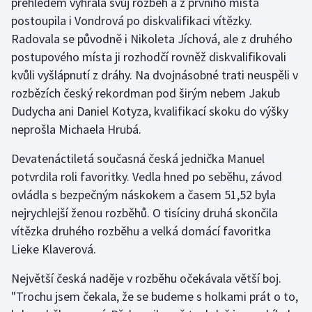
přehledem vyhrála svůj rozběh a z prvního místa
postoupila i Vondrová po diskvalifikaci vítězky.
Olympijské hry
Radovala se původně i Nikoleta Jíchová, ale z druhého
Parasport
postupového místa ji rozhodčí rovněž diskvalifikovali
kvůli vyšlápnutí z dráhy. Na dvojnásobné trati neuspěli v
Plavání
rozbězích český rekordman pod širým nebem Jakub
Dudycha ani Daniel Kotyza, kvalifikací skoku do výšky
Plážový volejbal
neprošla Michaela Hrubá.
Ragby
Devatenáctiletá současná česká jednička Manuel
potvrdila roli favoritky. Vedla hned po seběhu, závod
Rychlobruslení
ovládla s bezpečným náskokem a časem 51,52 byla
nejrychlejší ženou rozběhů. O tisíciny druhá skončila
Rychlostní kanoistika
vítězka druhého rozběhu a velká domácí favoritka
Lieke Klaverová.
Short track
Největší česká naděje v rozběhu očekávala větší boj.
Sportovní střelba
"Trochu jsem čekala, že se budeme s holkami prát o to,