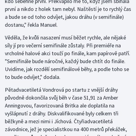
kdo seběhne první. Překvapilo mě to, když jsem sbíhala
Stolní tenis
první a nikdo z holek tam nebyl. Naštěstí je to rychlý čas
a bude se od toho odvíjet, jakou dráhu (v semifinále)
Triatlon
dostanu," řekla Manuel.
Veslování
Věděla, že kvůli nasazení musí běžet rychle, ale nějaké
síly jí pro večerní semifinále zůstaly. Při premiéře na
Vodní slalom
vrcholné halové akci touží po finále, kam papírově patří.
"Semifinále bude náročné, každý bude chtít do finále.
Volejbal
Uvidíme, jak rozdělí semifinálové běhy, a podle toho se
to bude odvíjet," dodala.
Ostatní
Pětadvacetiletá Vondrová po startu z vnější dráhy
původně dokončila svůj běh v čase 51,91 za Amber
Anningovou, favorizovaná Britka ale doplatila na
vyšlápnutí z dráhy. Diskvalifikované byly celkem tři
běžkyně a mezi nimi i Jíchová. Čtyřiadvacetiletá
závodnice, jež je specialistkou na 400 metrů překážek,