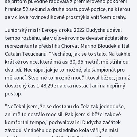
se přitom původně radovala z premiérového pokoření
hranice 52 sekund a druhé postupové pozice, na kterou
se v cílové rovince šikovně prosmýkla vnitřkem dráhy.
Juniorský mistr Evropy z roku 2022 Dudycha udával
tempo rozběhu, ale v cílové rovince devatenáctiletého
reprezentanta předstihli Chorvat Marino Bloudek a Ital
Catalin Tecuceanu. "Nechápu, jak se to stalo. Na takhle
krátké rovince, která má asi 30, 35 metrů, mě střihnou
dva lidi. Nechápu, jak je to možné, ale šampionát pro
mě končí. Štve mě to hrozně moc," litoval běžec, jemuž
dosažený čas 1:48,29 zdaleka nestačil ani na nepřímý
postup.
"Nečekal jsem, že se dostanu do čela tak jednoduše,
ani mě to nestálo moc sil. Pak jsem si běžel takové
komfortní tempo," pochvaloval si Dudycha začátek
závodu. V náběhu do posledního kola věřil, že misi