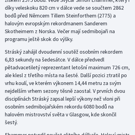
díky veleskoku 820 cm v dálce vede se součtem 2862
bodů před Němcem Tillem Steinforthem (2775) a
halovým evropským rekordmanem Sanderem
Skotheimem z Norska. Večer mají sedmibojaři na
programu ještě skok do výšky.
Stráský zahájil dvoudenní soutěž osobním rekordem
6,83 sekundy na šedesátce. V dálce předvedl
pětadvacetiletý reprezentant letošní maximum 726 cm,
ale klesl z třetího místa na šesté. Další pozici ztratil po
vrhu koulí, ve kterém výkonem 14,44 metru za svým
nejdelším vrhem sezony těsně zaostal. V prvních dvou
disciplínách Stráský zapsal lepší výkony než vloni při
osobním sedmibojařském rekordu 6080 bodů na
halovém mistrovství světa v Glasgow, kde skončil
šestý.
Ehammer potvrdil pověst elitního dálkaře. Halový mistr