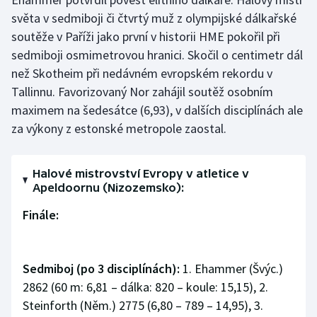
světa v sedmiboji či čtvrtý muž z olympijské dálkařské
soutěže v Paříži jako první v historii HME pokořil při
sedmiboji osmimetrovou hranici. Skočil o centimetr dál
než Skotheim při nedávném evropském rekordu v
Tallinnu. Favorizovaný Nor zahájil soutěž osobním
maximem na šedesátce (6,93), v dalších disciplínách ale
za výkony z estonské metropole zaostal.
Halové mistrovství Evropy v atletice v
Apeldoornu (Nizozemsko):
Finále:
Sedmiboj (po 3 disciplínách):
1. Ehammer (Švýc.)
2862 (60 m: 6,81 – dálka: 820 – koule: 15,15), 2.
Steinforth (Něm.) 2775 (6,80 – 789 – 14,95), 3.