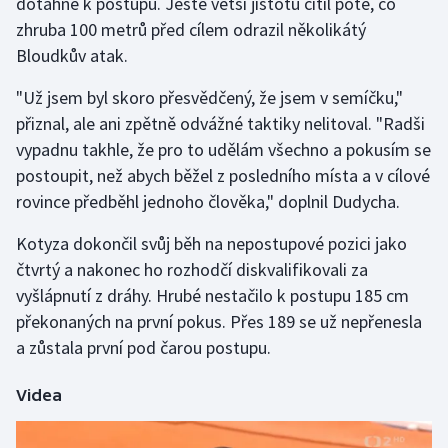
dotáhne k postupu. Ještě větší jistotu cítil poté, co
zhruba 100 metrů před cílem odrazil několikátý
Bloudkův atak.
"Už jsem byl skoro přesvědčený, že jsem v semíčku,"
přiznal, ale ani zpětně odvážné taktiky nelitoval. "Radši
vypadnu takhle, že pro to udělám všechno a pokusím se
postoupit, než abych běžel z posledního místa a v cílové
rovince předběhl jednoho člověka," doplnil Dudycha.
Kotyza dokončil svůj běh na nepostupové pozici jako
čtvrtý a nakonec ho rozhodčí diskvalifikovali za
vyšlápnutí z dráhy. Hrubé nestačilo k postupu 185 cm
překonaných na první pokus. Přes 189 se už nepřenesla
a zůstala první pod čarou postupu.
Videa