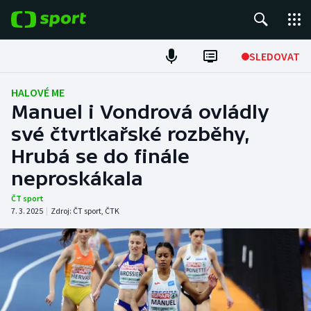
POPULÁRNÍ
SLEDOVAT
Fotbal
HALOVÉ ME
Manuel i Vondrová ovládly
Hokej
své čtvrtkařské rozběhy,
Hrubá se do finále
Tenis
neproskákala
Atletika
ČT sport
7. 3. 2025
|
Zdroj:
ČT sport
,
ČTK
Cyklistika
DALŠÍ SPORTY
Americký fotbal
NEPŘEHLÉDNĚTE