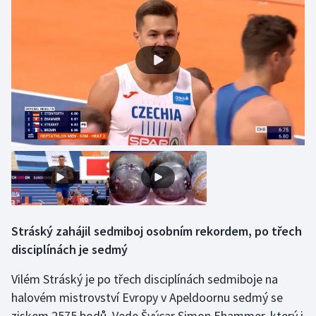
Stráský zahájil sedmiboj osobním rekordem, po třech
disciplínách je sedmý
Vilém Stráský je po třech disciplínách sedmiboje na
halovém mistrovství Evropy v Apeldoornu sedmý se
ziskem 2575 bodů. Vede Švýcar Simon Ehammer, který i