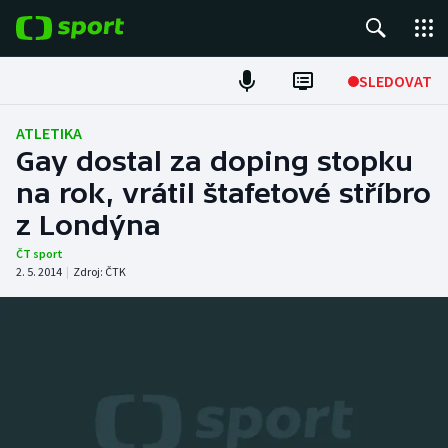
POPULÁRNÍ
SLEDOVAT
Fotbal
ATLETIKA
Gay dostal za doping stopku
Hokej
na rok, vrátil štafetové stříbro
z Londýna
Tenis
ČT sport
Atletika
2. 5. 2014
|
Zdroj:
ČTK
Cyklistika
DALŠÍ SPORTY
Americký fotbal
NEPŘEHLÉDNĚTE