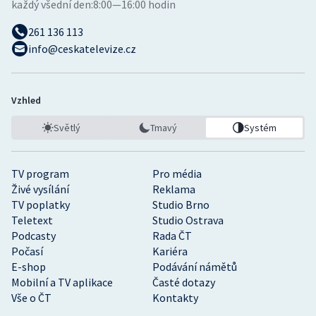
každý všední den:
8:00—16:00 hodin
261 136 113
info@ceskatelevize.cz
Vzhled
Světlý
Tmavý
Systém
TV program
Pro média
Živé vysílání
Reklama
TV poplatky
Studio Brno
Teletext
Studio Ostrava
Podcasty
Rada ČT
Počasí
Kariéra
E-shop
Podávání námětů
Mobilní a TV aplikace
Časté dotazy
Vše o ČT
Kontakty