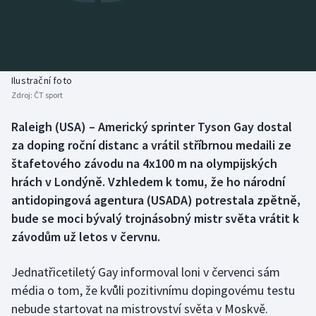
Baseball a softbal
Soutěže
Basketbal
Historické návraty
Biatlon
Aplikace ČT sport
Ilustrační foto
Zdroj:
ČT sport
Boby a skeleton
AZ kvíz
Raleigh (USA) – Americký sprinter Tyson Gay dostal
za doping roční distanc a vrátil stříbrnou medaili ze
Box
štafetového závodu na 4x100 m na olympijských
Curling
hrách v Londýně. Vzhledem k tomu, že ho národní
antidopingová agentura (USADA) potrestala zpětně,
Dostihy
bude se moci bývalý trojnásobný mistr světa vrátit k
závodům už letos v červnu.
Florbal
Jednatřicetiletý Gay informoval loni v červenci sám
Futsal
média o tom, že kvůli pozitivnímu dopingovému testu
nebude startovat na mistrovství světa v Moskvě.
Golf