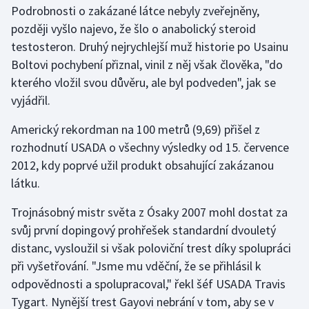
Podrobnosti o zakázané látce nebyly zveřejněny,
později vyšlo najevo, že šlo o anabolický steroid
Gymnastika
testosteron. Druhý nejrychlejší muž historie po Usainu
Boltovi pochybení přiznal, vinil z něj však člověka, "do
Házená
kterého vložil svou důvěru, ale byl podveden", jak se
Jezdectví
vyjádřil.
Americký rekordman na 100 metrů (9,69) přišel z
Judo
rozhodnutí USADA o všechny výsledky od 15. července
2012, kdy poprvé užil produkt obsahující zakázanou
Krasobruslení
látku.
Lezení
Trojnásobný mistr světa z Ósaky 2007 mohl dostat za
svůj první dopingový prohřešek standardní dvouletý
Lyže a snowboard
distanc, vysloužil si však poloviční trest díky spolupráci
Moderní pětiboj
při vyšetřování. "Jsme mu vděční, že se přihlásil k
odpovědnosti a spolupracoval," řekl šéf USADA Travis
Motorsport
Tygart. Nynější trest Gayovi nebrání v tom, aby se v