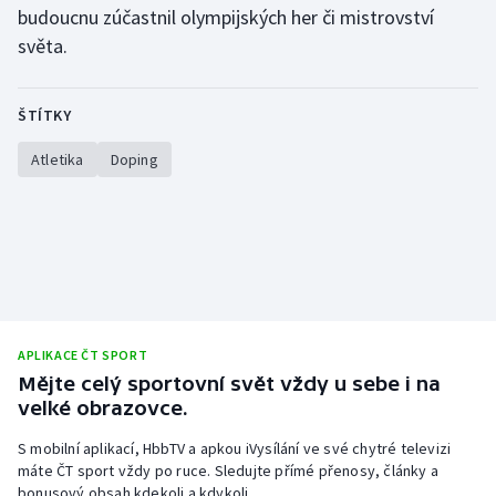
budoucnu zúčastnil olympijských her či mistrovství
Olympijské hry
světa.
Parasport
ŠTÍTKY
Plavání
Atletika
Doping
Plážový volejbal
Ragby
Rychlobruslení
Rychlostní kanoistika
APLIKACE ČT SPORT
Mějte celý sportovní svět vždy u sebe i na
Short track
velké obrazovce.
S mobilní aplikací, HbbTV a apkou iVysílání ve své chytré televizi
Sportovní střelba
máte ČT sport vždy po ruce. Sledujte přímé přenosy, články a
bonusový obsah kdekoli a kdykoli.