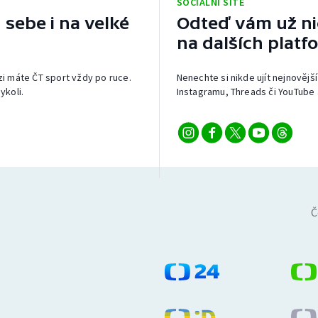
SOCIÁLNÍ SÍTĚ
 sebe i na velké
Odteď vám už nic
na dalších platf
izi máte ČT sport vždy po ruce.
Nenechte si nikde ujít nejnovější
ykoli.
Instagramu, Threads či YouTube 
Č