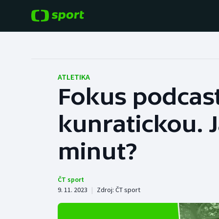
POPULÁRNÍ
DALŠÍ SPORTY
Fotbal
Americký fotbal
ATLETIKA
Fokus podcast
Hokej
Baseball a softbal
kunratickou. J
Tenis
Basketbal
Atletika
minut?
Biatlon
Cyklistika
Boby a skeleton
ČT sport
9. 11. 2023
|
Zdroj:
ČT sport
Box