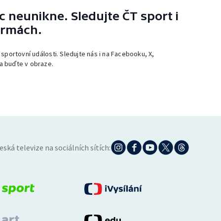
 neunikne. Sledujte ČT sport i
ormách.
 sportovní události. Sledujte nás i na Facebooku, X,
a buďte v obraze.
eská televize na sociálních sítích: