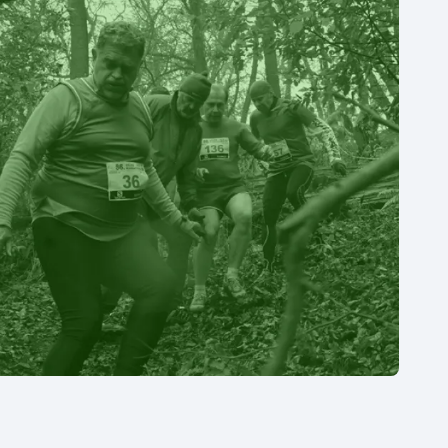
Moderní pětiboj
Triatlon
Motorsport
Veslování
Olympijské hry
Vodní slalom
Parasport
Volejbal
Plavání
Ostatní
Plážový volejbal