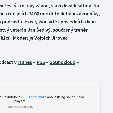
jší český krosový závod, slaví devadesátiny. Na
ní a čím jejích 3100 metrů tolik trápí závodníky,
podcastu. Hosty jsou vítěz posledních dvou
stvý veterán Jan Šedivý, současný trenér
ěžců. Moderuje Vojtěch Jírovec.
podcast v
iTunes
–
RSS
–
Soundcloud
–