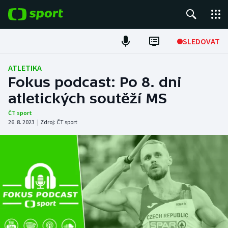
POPULÁRNÍ
SLEDOVAT
Fotbal
ATLETIKA
Fokus podcast: Po 8. dni
Hokej
atletických soutěží MS
Tenis
ČT sport
26. 8. 2023
|
Zdroj:
ČT sport
Atletika
Cyklistika
DALŠÍ SPORTY
Americký fotbal
NEPŘEHLÉDNĚTE