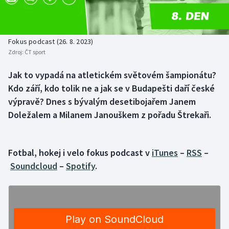
Baseball a softbal
Soutěže
Basketbal
Historické návraty
Fokus podcast (26. 8. 2023)
Zdroj:
ČT sport
Biatlon
Aplikace ČT sport
Jak to vypadá na atletickém světovém šampionátu?
Boby a skeleton
AZ kvíz
Kdo září, kdo tolik ne a jak se v Budapešti daří české
výpravě? Dnes s bývalým desetibojařem Janem
Box
Doležalem a Milanem Janouškem z pořadu Štrekaři.
Curling
Fotbal, hokej i velo fokus podcast v
iTunes
–
RSS
–
Dostihy
Soundcloud
–
Spotify
.
Florbal
Futsal
Golf