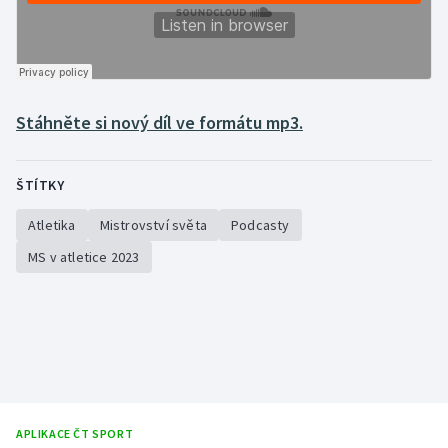
Gymnastika
Házená
Stáhněte si nový díl ve formátu mp3.
Jezdectví
ŠTÍTKY
Judo
Atletika
Mistrovství světa
Podcasty
Krasobruslení
MS v atletice 2023
Lezení
Lyže a snowboard
Moderní pětiboj
Motorsport
APLIKACE ČT SPORT