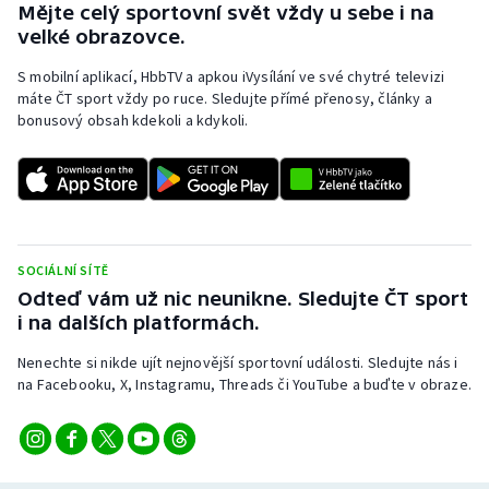
Mějte celý sportovní svět vždy u sebe i na
Olympijské hry
velké obrazovce.
S mobilní aplikací, HbbTV a apkou iVysílání ve své chytré televizi
Parasport
máte ČT sport vždy po ruce. Sledujte přímé přenosy, články a
bonusový obsah kdekoli a kdykoli.
Plavání
Plážový volejbal
Ragby
SOCIÁLNÍ SÍTĚ
Rychlobruslení
Odteď vám už nic neunikne. Sledujte ČT sport
i na dalších platformách.
Rychlostní kanoistika
Nenechte si nikde ujít nejnovější sportovní události. Sledujte nás i
na Facebooku, X, Instagramu, Threads či YouTube a buďte v obraze.
Short track
Sportovní střelba