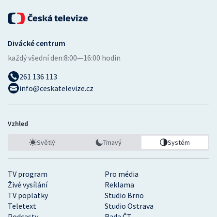
Stolní tenis
Triatlon
Divácké centrum
Veslování
každý všední den:
8:00—16:00 hodin
Vodní slalom
261 136 113
info@ceskatelevize.cz
Volejbal
Ostatní
Vzhled
Světlý
Tmavý
Systém
TV program
Pro média
Živé vysílání
Reklama
TV poplatky
Studio Brno
Teletext
Studio Ostrava
Podcasty
Rada ČT