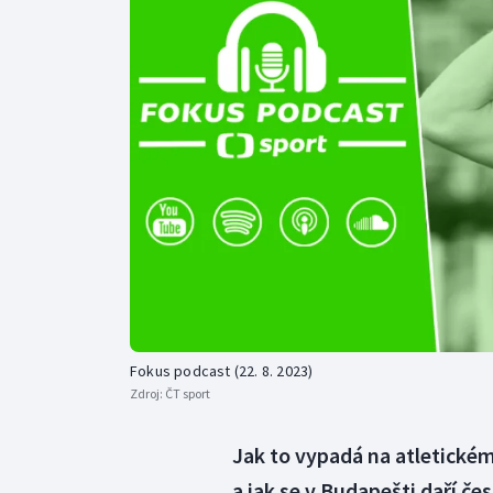
Curling
Dostihy
Florbal
Futsal
Golf
Gymnastika
Fokus podcast (22. 8. 2023)
Zdroj:
ČT sport
Jak to vypadá na atletické
a jak se v Budapešti daří č