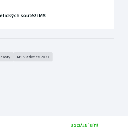
letických soutěží MS
casty
MS v atletice 2023
SOCIÁLNÍ SÍTĚ