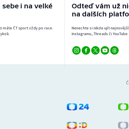
 sebe i na velké
Odteď vám už nic
na dalších platf
izi máte ČT sport vždy po ruce.
Nenechte si nikde ujít nejnovější
ykoli.
Instagramu, Threads či YouTube 
Č