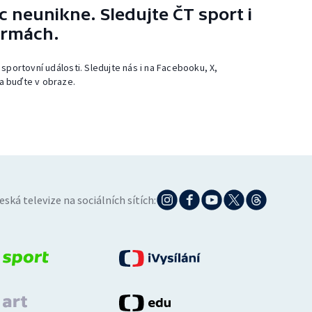
 neunikne. Sledujte ČT sport i
ormách.
 sportovní události. Sledujte nás i na Facebooku, X,
a buďte v obraze.
eská televize na sociálních sítích: