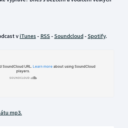
podcast v
iTunes
-
RSS
-
Soundcloud
-
Spotify
.
mátu mp3.