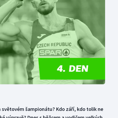
Moderní pětiboj
Triatlon
Motorsport
Veslování
Olympijské hry
Vodní slalom
Parasport
Volejbal
Plavání
Ostatní
Plážový volejbal
m světovém šampionátu? Kdo září, kdo tolik ne
eské výpravě? Dnes s běžcem a vodičem velkých