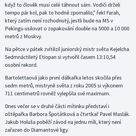
když to člověk musí celé táhnout sám. Vodiči drželi
tempo pár kol, pak to hodně zpomalilo," řekl Farah,
Gymnastika
který zatím není rozhodnutý, jestli bude na MS v
Pekingu usilovat o zopakování double na 5000 a 10 000
Házená
metrů z Moskvy.
Jezdectví
Na pětce v pátek zvítězil juniorský mistr světa Kejelcha.
Sedmnáctiletý Etiopan si vytvořil časem 13:10,54
Judo
osobní rekord.
Krasobruslení
Bartolettaová jako první dálkařka letos skočila přes
sedm metrů, mistryně světa z roku 2005 si výkonem
Lezení
711 centimetrů rovněž vylepšila své maximum.
Lyže a snowboard
Dnes večer se v druhé části mítinku představí i
oštěpařka Barbora Špotátková a čtvrtkař Pavel Maslák.
Moderní pětiboj
Jakub Holuša poběží závod na jednu míli, který není
zařazen do Diamantové ligy.
Motorsport