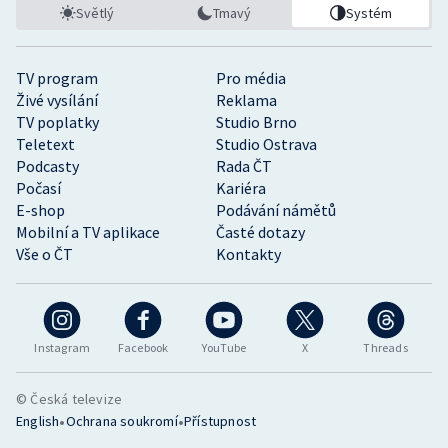
Světlý
Tmavý
Systém
TV program
Pro média
Živé vysílání
Reklama
TV poplatky
Studio Brno
Teletext
Studio Ostrava
Podcasty
Rada ČT
Počasí
Kariéra
E-shop
Podávání námětů
Mobilní a TV aplikace
Časté dotazy
Vše o ČT
Kontakty
Instagram
Facebook
YouTube
X
Threads
© Česká televize
•
•
English
Ochrana soukromí
Přístupnost