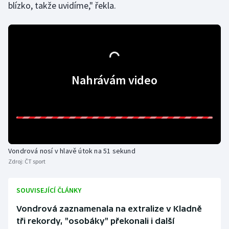
blízko, takže uvidíme," řekla.
Olympijské hry
Parasport
Plavání
Nahrávám video
Plážový volejbal
Ragby
Rychlobruslení
Vondrová nosí v hlavě útok na 51 sekund
Rychlostní kanoistika
Zdroj:
ČT sport
Short track
SOUVISEJÍCÍ ČLÁNKY
Vondrová zaznamenala na extralize v Kladně
Sportovní střelba
tři rekordy, "osobáky" překonali i další