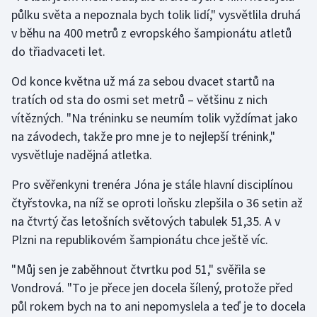
půlku světa a nepoznala bych tolik lidí," vysvětlila druhá
v běhu na 400 metrů z evropského šampionátu atletů
Gymnastika
do třiadvaceti let.
Házená
Od konce května už má za sebou dvacet startů na
tratích od sta do osmi set metrů – většinu z nich
Jezdectví
vítězných. "Na tréninku se neumím tolik vyždímat jako
Judo
na závodech, takže pro mne je to nejlepší trénink,"
vysvětluje nadějná atletka.
Krasobruslení
Pro svěřenkyni trenéra Jóna je stále hlavní disciplínou
čtyřstovka, na níž se oproti loňsku zlepšila o 36 setin až
Lezení
na čtvrtý čas letošních světových tabulek 51,35. A v
Lyže a snowboard
Plzni na republikovém šampionátu chce ještě víc.
"Můj sen je zaběhnout čtvrtku pod 51," svěřila se
Moderní pětiboj
Vondrová. "To je přece jen docela šílený, protože před
Motorsport
půl rokem bych na to ani nepomyslela a teď je to docela