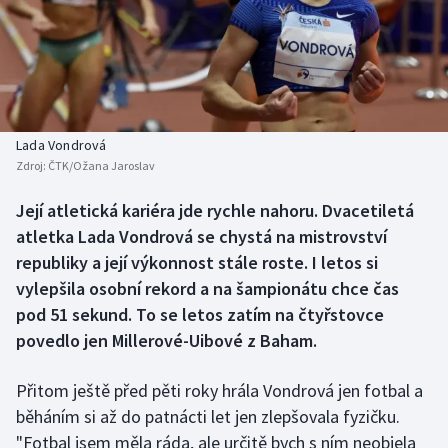
Baseball a softbal
Soutěže
Basketbal
Historické návraty
Biatlon
Aplikace ČT sport
Lada Vondrová
Boby a skeleton
AZ kvíz
Zdroj:
ČTK/Ožana Jaroslav
Box
Její atletická kariéra jde rychle nahoru. Dvacetiletá
atletka Lada Vondrová se chystá na mistrovství
Curling
republiky a její výkonnost stále roste. I letos si
vylepšila osobní rekord a na šampionátu chce čas
Dostihy
pod 51 sekund. To se letos zatím na čtyřstovce
povedlo jen Millerové-Uibové z Baham.
Florbal
Přitom ještě před pěti roky hrála Vondrová jen fotbal a
Futsal
běháním si až do patnácti let jen zlepšovala fyzičku.
"Fotbal jsem měla ráda, ale určitě bych s ním neobjela
Golf