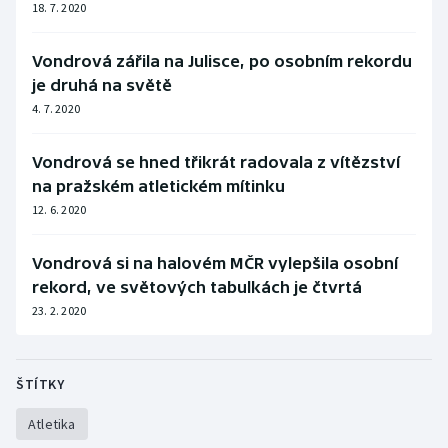
18. 7. 2020
Stolní tenis
Triatlon
Vondrová zářila na Julisce, po osobním rekordu
je druhá na světě
Veslování
4. 7. 2020
Vodní slalom
Vondrová se hned třikrát radovala z vítězství
na pražském atletickém mítinku
Volejbal
12. 6. 2020
Ostatní
Vondrová si na halovém MČR vylepšila osobní
rekord, ve světových tabulkách je čtvrtá
23. 2. 2020
ŠTÍTKY
Atletika