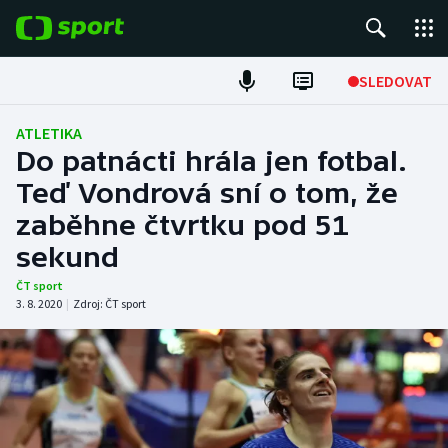
POPULÁRNÍ
SLEDOVAT
Fotbal
ATLETIKA
Do patnácti hrála jen fotbal.
Hokej
Teď Vondrová sní o tom, že
zaběhne čtvrtku pod 51
Tenis
sekund
Atletika
ČT sport
3. 8. 2020
|
Zdroj:
ČT sport
Cyklistika
DALŠÍ SPORTY
Americký fotbal
NEPŘEHLÉDNĚTE