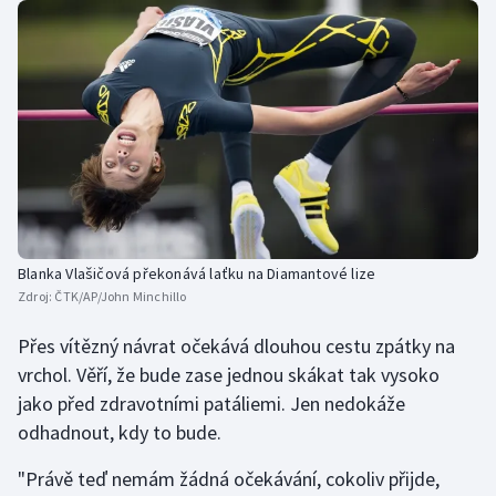
Olympijské hry
Parasport
Plavání
Plážový volejbal
Ragby
Blanka Vlašičová překonává laťku na Diamantové lize
Zdroj:
ČTK/AP/John Minchillo
Rychlobruslení
Přes vítězný návrat očekává dlouhou cestu zpátky na
Rychlostní kanoistika
vrchol. Věří, že bude zase jednou skákat tak vysoko
jako před zdravotními patáliemi. Jen nedokáže
Short track
odhadnout, kdy to bude.
Sportovní střelba
"Právě teď nemám žádná očekávání, cokoliv přijde,