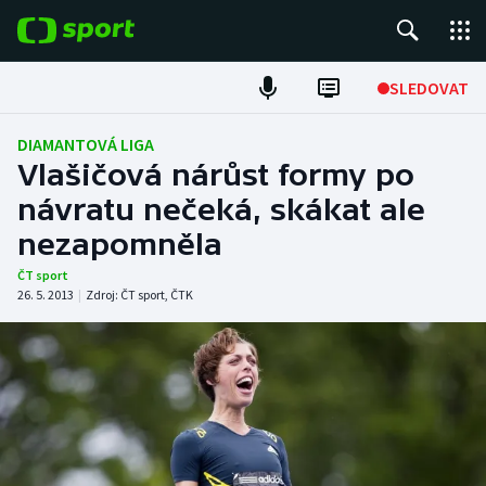
POPULÁRNÍ
SLEDOVAT
Fotbal
DIAMANTOVÁ LIGA
Vlašičová nárůst formy po
Hokej
návratu nečeká, skákat ale
nezapomněla
Tenis
ČT sport
Atletika
26. 5. 2013
|
Zdroj:
ČT sport
,
ČTK
Cyklistika
DALŠÍ SPORTY
Americký fotbal
NEPŘEHLÉDNĚTE