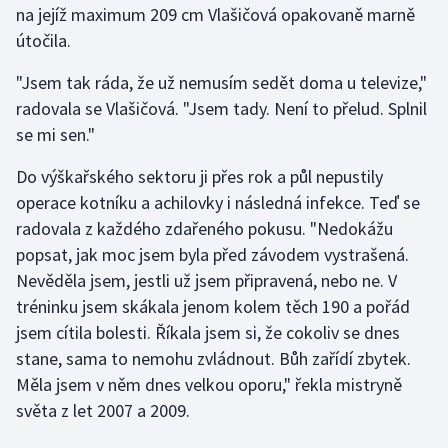
na jejíž maximum 209 cm Vlašičová opakovaně marně
útočila.
Gymnastika
"Jsem tak ráda, že už nemusím sedět doma u televize,"
Házená
radovala se Vlašičová. "Jsem tady. Není to přelud. Splnil
se mi sen."
Jezdectví
Do výškařského sektoru ji přes rok a půl nepustily
Judo
operace kotníku a achilovky i následná infekce. Teď se
radovala z každého zdařeného pokusu. "Nedokážu
Krasobruslení
popsat, jak moc jsem byla před závodem vystrašená.
Nevěděla jsem, jestli už jsem připravená, nebo ne. V
Lezení
tréninku jsem skákala jenom kolem těch 190 a pořád
jsem cítila bolesti. Říkala jsem si, že cokoliv se dnes
Lyže a snowboard
stane, sama to nemohu zvládnout. Bůh zařídí zbytek.
Moderní pětiboj
Měla jsem v něm dnes velkou oporu," řekla mistryně
světa z let 2007 a 2009.
Motorsport