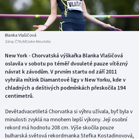
Baseball a softbal
Soutěže
Basketbal
Historické návraty
Biatlon
Aplikace ČT sport
Blanka Vlašičová
Zdroj:
ČTK/AP/John Minchillo
Boby a skeleton
AZ kvíz
New York - Chorvatská výškařka Blanka Vlašičová
oslavila v sobotu po téměř dvouleté pauze vítězný
Box
návrat k závodům. V prvním startu od září 2011
Curling
vyhrála mítink Diamantové ligy v New Yorku, kde v
chladných a deštivých podmínkách přeskočila 194
Dostihy
centimetrů.
Florbal
Devětadvacetiletá Chorvatka si výhru užívala, byť byla v
minulosti zvyklá na mnohem lepší výkony. Její osobní
Futsal
rekord má hodnotu 208 cm. Výše skočila pouze
bulharská světová rekordmanka Stefka Kostadinovová,
Golf