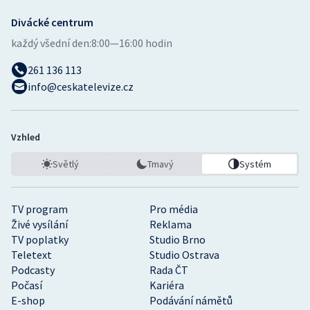
Divácké centrum
každý všední den:
8:00—16:00 hodin
261 136 113
info@ceskatelevize.cz
Vzhled
Světlý
Tmavý
Systém
TV program
Pro média
Živé vysílání
Reklama
TV poplatky
Studio Brno
Teletext
Studio Ostrava
Podcasty
Rada ČT
Počasí
Kariéra
E-shop
Podávání námětů