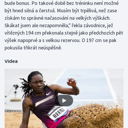
bude bonus. Po takové době bez tréninku není možné
Stolní tenis
být hned silná a čerstvá. Musím být trpělivá, než zase
získám to správné načasování na velkých výškách.
Triatlon
Skákat jsem ale nezapomněla," řekla závodnice, jež
Veslování
vítězných 194 cm překonala stejně jako předchozích pět
výšek napoprvé a s velkou rezervou. O 197 cm se pak
Vodní slalom
pokusila třikrát neúspěšně.
Volejbal
Videa
Ostatní