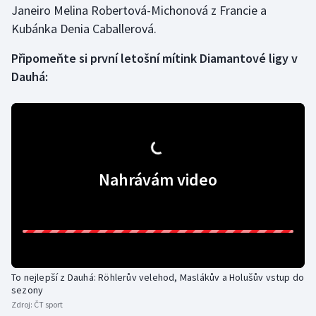
Janeiro Melina Robertová-Michonová z Francie a
Olympijské hry
Kubánka Denia Caballerová.
Parasport
Připomeňte si první letošní mítink Diamantové ligy v
Dauhá:
Plavání
Plážový volejbal
Ragby
Nahrávám video
Rychlobruslení
Rychlostní kanoistika
Short track
To nejlepší z Dauhá: Röhlerův velehod, Maslákův a Holušův vstup do
sezony
Sportovní střelba
Zdroj:
ČT sport