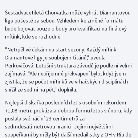
Šestadvacetiletá Chorvatka může vyhrát Diamantovou
Gymnastika
ligu pošesté za sebou. Vzhledem ke změně formátu
bude bojovat pouze o body pro kvalifikaci na finálový
Házená
mítink, kde se rozhodne.
Jezdectví
"Netrpělivě čekám na start sezony. Každý mítink
Diamantové ligy je soubojem titánů," uvedla
Judo
Perkovičová. Letošní struktura závodů je podle ní velmi
zajímavá. "Ale nepříjemné překvapení bylo, když jsem
Krasobruslení
zjistila, že se počet mítinků ve vrhačských disciplínách
Lezení
snížil ze sedmi na pět," doplnila.
Nejlepší diskařka posledních let s osobním rekordem
Lyže a snowboard
71,08 metru prokázala dobrou formu letos v únoru, kdy
Moderní pětiboj
poslala své náčiní 23 centimetrů za
sedmdesátimetrovou hranici. Jejími největšími
Motorsport
soupeřkami by měly být další medailistky z OH v Riu de