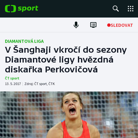
POPULÁRNÍ
SLEDOVAT
Fotbal
DIAMANTOVÁ LIGA
V Šanghaji vkročí do sezony
Hokej
Diamantové ligy hvězdná
diskařka Perkovičová
Tenis
ČT sport
Atletika
13. 5. 2017
|
Zdroj:
ČT sport
,
ČTK
Cyklistika
DALŠÍ SPORTY
Americký fotbal
NEPŘEHLÉDNĚTE