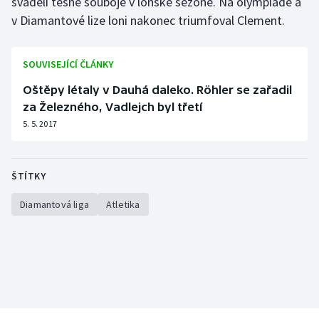
sváděli těsné souboje v loňské sezoně. Na olympiádě a
v Diamantové lize loni nakonec triumfoval Clement.
SOUVISEJÍCÍ ČLÁNKY
Oštěpy létaly v Dauhá daleko. Röhler se zařadil
za Železného, Vadlejch byl třetí
5. 5. 2017
ŠTÍTKY
Diamantová liga
Atletika