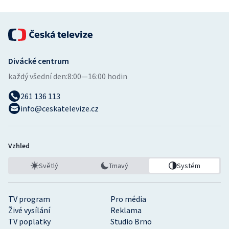
Divácké centrum
každý všední den:
8:00—16:00 hodin
261 136 113
info@ceskatelevize.cz
Vzhled
Světlý
Tmavý
Systém
TV program
Pro média
Živé vysílání
Reklama
TV poplatky
Studio Brno