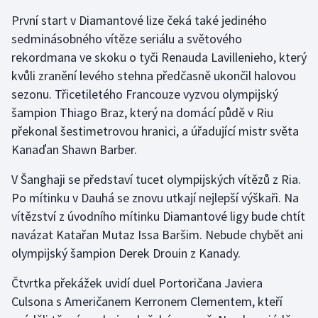
Stolní tenis
První start v Diamantové lize čeká také jediného
sedminásobného vítěze seriálu a světového
Triatlon
rekordmana ve skoku o tyči Renauda Lavillenieho, který
kvůli zranění levého stehna předčasně ukončil halovou
Veslování
sezonu. Třicetiletého Francouze vyzvou olympijský
šampion Thiago Braz, který na domácí půdě v Riu
Vodní slalom
překonal šestimetrovou hranici, a úřadující mistr světa
Volejbal
Kanaďan Shawn Barber.
V Šanghaji se představí tucet olympijských vítězů z Ria.
Ostatní
Po mítinku v Dauhá se znovu utkají nejlepší výškaři. Na
vítězství z úvodního mítinku Diamantové ligy bude chtít
navázat Katařan Mutaz Issa Baršim. Nebude chybět ani
olympijský šampion Derek Drouin z Kanady.
Čtvrtka překážek uvidí duel Portoričana Javiera
Culsona s Američanem Kerronem Clementem, kteří