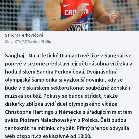
Baseball a softbal
Soutěže
Basketbal
Historické návraty
Biatlon
Aplikace ČT sport
Sandra Perkovičová
Zdroj:
ČTK/AP/David J. Phillip
Boby a skeleton
AZ kvíz
Šanghaj - Na atletické Diamantové lize v Šanghaji se
poprvé v sezoně představí její pětinásobná vítězka v
Box
hodu diskem Sandra Perkovičová. Dvojnásobná
Curling
olympijská šampionka si vyzkouší novinku, kdy se
bude v diskařském sektoru konat souběžně ženská i
Dostihy
mužská soutěž. Pokusy se budou střídat, takže
diskařky zblízka uvidí duel olympijského vítěze
Florbal
Christopha Hartinga z Německa s úřadujícím mistrem
světa Piotrem Malachowským z Polska. Češi budou
Futsal
tentokrát na mítinku chybět. Přímý přenos odvysílá
web ctsport.cz exkluzivně od 13:00.
Golf