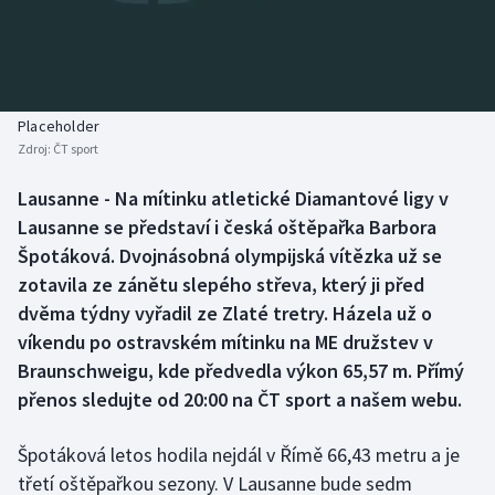
Baseball a softbal
Soutěže
Basketbal
Historické návraty
Biatlon
Aplikace ČT sport
Placeholder
Zdroj:
ČT sport
Boby a skeleton
AZ kvíz
Lausanne - Na mítinku atletické Diamantové ligy v
Lausanne se představí i česká oštěpařka Barbora
Box
Špotáková. Dvojnásobná olympijská vítězka už se
Curling
zotavila ze zánětu slepého střeva, který ji před
dvěma týdny vyřadil ze Zlaté tretry. Házela už o
Dostihy
víkendu po ostravském mítinku na ME družstev v
Braunschweigu, kde předvedla výkon 65,57 m. Přímý
Florbal
přenos sledujte od 20:00 na ČT sport a našem webu.
Futsal
Špotáková letos hodila nejdál v Římě 66,43 metru a je
třetí oštěpařkou sezony. V Lausanne bude sedm
Golf