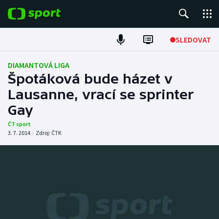
POPULÁRNÍ
SLEDOVAT
Fotbal
DIAMANTOVÁ LIGA
Špotáková bude házet v
Hokej
Lausanne, vrací se sprinter
Gay
Tenis
ČT sport
Atletika
3. 7. 2014
|
Zdroj:
ČTK
Cyklistika
DALŠÍ SPORTY
Americký fotbal
NEPŘEHLÉDNĚTE