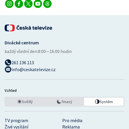
Stolní tenis
Triatlon
Veslování
Divácké centrum
Vodní slalom
každý všední den:
8:00—16:00 hodin
Volejbal
261 136 113
info@ceskatelevize.cz
Ostatní
Vzhled
Světlý
Tmavý
Systém
TV program
Pro média
Živé vysílání
Reklama