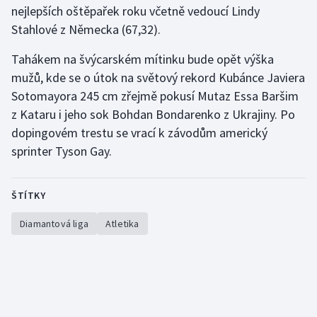
nejlepších oštěpařek roku včetně vedoucí Lindy
Stahlové z Německa (67,32).
Gymnastika
Tahákem na švýcarském mítinku bude opět výška
Házená
mužů, kde se o útok na světový rekord Kubánce Javiera
Sotomayora 245 cm zřejmě pokusí Mutaz Essa Baršim
Jezdectví
z Kataru i jeho sok Bohdan Bondarenko z Ukrajiny. Po
dopingovém trestu se vrací k závodům americký
Judo
sprinter Tyson Gay.
Krasobruslení
ŠTÍTKY
Lezení
Diamantová liga
Atletika
Lyže a snowboard
Moderní pětiboj
Motorsport