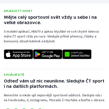
Olympijské hry
APLIKACE ČT SPORT
Mějte celý sportovní svět vždy u sebe i na
Parasport
velké obrazovce.
Plavání
S mobilní aplikací, HbbTV a apkou iVysílání ve své chytré televizi
máte ČT sport vždy po ruce. Sledujte přímé přenosy, články a
bonusový obsah kdekoli a kdykoli.
Plážový volejbal
Ragby
Rychlobruslení
SOCIÁLNÍ SÍTĚ
Rychlostní kanoistika
Odteď vám už nic neunikne. Sledujte ČT sport
i na dalších platformách.
Short track
Nenechte si nikde ujít nejnovější sportovní události. Sledujte nás i
na Facebooku, X, Instagramu, Threads či YouTube a buďte v obraze.
Sportovní střelba