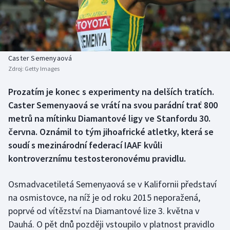
Baseball a softbal
Soutěže
Basketbal
Historické návraty
Biatlon
Aplikace ČT sport
Caster Semenyaová
Zdroj:
Getty Images
Boby a skeleton
AZ kvíz
Prozatím je konec s experimenty na delších tratích.
Caster Semenyaová se vrátí na svou parádní trať 800
Box
metrů na mítinku Diamantové ligy ve Stanfordu 30.
Curling
června. Oznámil to tým jihoafrické atletky, která se
soudí s mezinárodní federací IAAF kvůli
Dostihy
kontroverznímu testosteronovému pravidlu.
Florbal
Osmadvacetiletá Semenyaová se v Kalifornii představí
na osmistovce, na níž je od roku 2015 neporažená,
Futsal
poprvé od vítězství na Diamantové lize 3. května v
Dauhá. O pět dnů později vstoupilo v platnost pravidlo
Golf