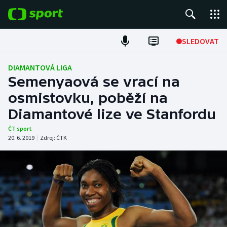
POPULÁRNÍ
SLEDOVAT
Fotbal
DIAMANTOVÁ LIGA
Semenyaová se vrací na
Hokej
osmistovku, poběží na
Diamantové lize ve Stanfordu
Tenis
ČT sport
Atletika
20. 6. 2019
|
Zdroj:
ČTK
Cyklistika
DALŠÍ SPORTY
Americký fotbal
NEPŘEHLÉDNĚTE