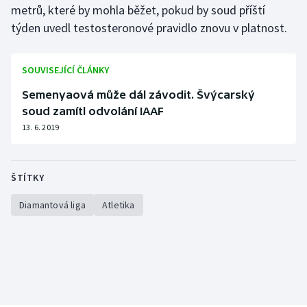
metrů, které by mohla běžet, pokud by soud příští
Olympijské hry
týden uvedl testosteronové pravidlo znovu v platnost.
Parasport
SOUVISEJÍCÍ ČLÁNKY
Plavání
Semenyaová může dál závodit. Švýcarský
soud zamítl odvolání IAAF
Plážový volejbal
13. 6. 2019
Ragby
ŠTÍTKY
Rychlobruslení
Diamantová liga
Atletika
Rychlostní kanoistika
Short track
Sportovní střelba