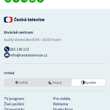
Divácké centrum
každý všední den:
8:00—16:00 hodin
261 136 113
info@ceskatelevize.cz
Vzhled
Světlý
Tmavý
Systém
TV program
Pro média
Živé vysílání
Reklama
TV poplatky
Studio Brno