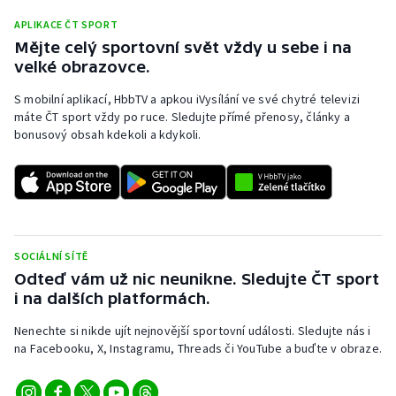
Stolní tenis
APLIKACE ČT SPORT
Mějte celý sportovní svět vždy u sebe i na
Triatlon
velké obrazovce.
Veslování
S mobilní aplikací, HbbTV a apkou iVysílání ve své chytré televizi
máte ČT sport vždy po ruce. Sledujte přímé přenosy, články a
bonusový obsah kdekoli a kdykoli.
Vodní slalom
Volejbal
Ostatní
SOCIÁLNÍ SÍTĚ
Odteď vám už nic neunikne. Sledujte ČT sport
i na dalších platformách.
Nenechte si nikde ujít nejnovější sportovní události. Sledujte nás i
na Facebooku, X, Instagramu, Threads či YouTube a buďte v obraze.