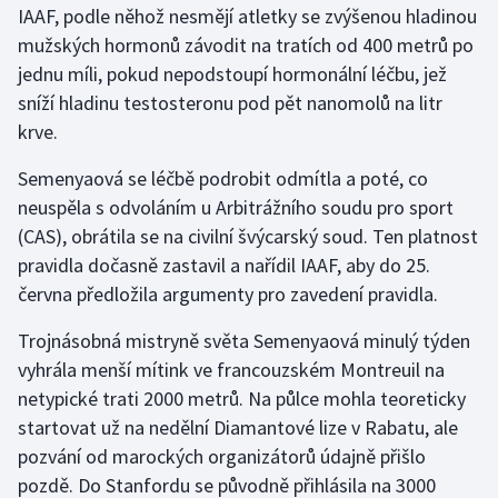
IAAF, podle něhož nesmějí atletky se zvýšenou hladinou
mužských hormonů závodit na tratích od 400 metrů po
Gymnastika
jednu míli, pokud nepodstoupí hormonální léčbu, jež
sníží hladinu testosteronu pod pět nanomolů na litr
Házená
krve.
Jezdectví
Semenyaová se léčbě podrobit odmítla a poté, co
neuspěla s odvoláním u Arbitrážního soudu pro sport
Judo
(CAS), obrátila se na civilní švýcarský soud. Ten platnost
pravidla dočasně zastavil a nařídil IAAF, aby do 25.
Krasobruslení
června předložila argumenty pro zavedení pravidla.
Lezení
Trojnásobná mistryně světa Semenyaová minulý týden
vyhrála menší mítink ve francouzském Montreuil na
Lyže a snowboard
netypické trati 2000 metrů. Na půlce mohla teoreticky
Moderní pětiboj
startovat už na nedělní Diamantové lize v Rabatu, ale
pozvání od marockých organizátorů údajně přišlo
Motorsport
pozdě. Do Stanfordu se původně přihlásila na 3000