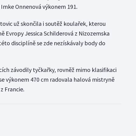
a Imke Onnenová výkonem 191.
ovic už skončila i soutěž koulařek, kterou
ně Evropy Jessica Schilderová z Nizozemska
éto disciplíně se zde nezískávaly body do
ích závodily tyčkařky, rovněž mimo klasifikaci
í se výkonem 470 cm radovala halová mistryně
z Francie.