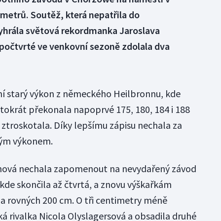
imetrů. Soutěž, která nepatřila do
hrála světová rekordmanka Jaroslava
 počtvrté ve venkovní sezoně zdolala dva
ní starý výkon z německého Heilbronnu, kde
tokrát překonala napoprvé 175, 180, 184 i 188
e ztroskotala. Díky lepšímu zápisu nechala za
ným výkonem.
chová nechala zapomenout na nevydařený závod
kde skončila až čtvrtá, a znovu výškařkám
la rovných 200 cm. O tři centimetry méně
ská rivalka Nicola Olyslagersová a obsadila druhé