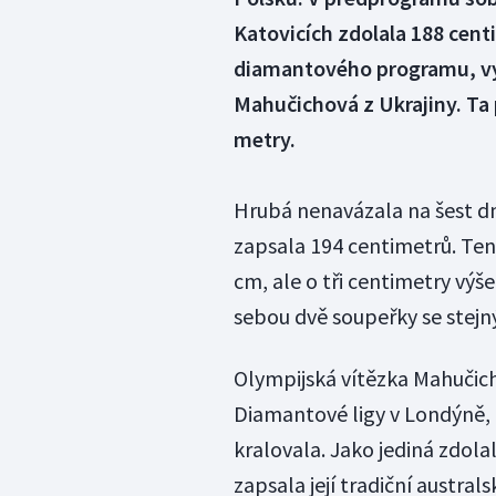
Katovicích zdolala 188 cent
diamantového programu, vy
Mahučichová z Ukrajiny. Ta
metry.
Hrubá nenavázala na šest d
zapsala 194 centimetrů. Ten
cm, ale o tři centimetry výš
sebou dvě soupeřky se stej
Olympijská vítězka Mahuči
Diamantové ligy v Londýně, 
kralovala. Jako jediná zdola
zapsala její tradiční austral