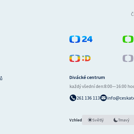
Č
Divácké centrum
ů
každý všední den:
8:00—16:00 ho
261 136 113
info@ceskate
Vzhled
Světlý
Tmavý