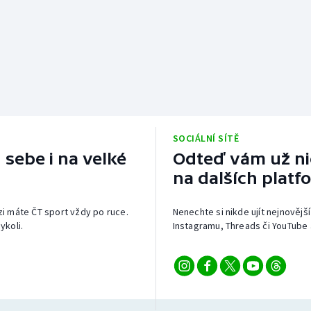
SOCIÁLNÍ SÍTĚ
 sebe i na velké
Odteď vám už nic
na dalších platf
izi máte ČT sport vždy po ruce.
Nenechte si nikde ujít nejnovější
ykoli.
Instagramu, Threads či YouTube 