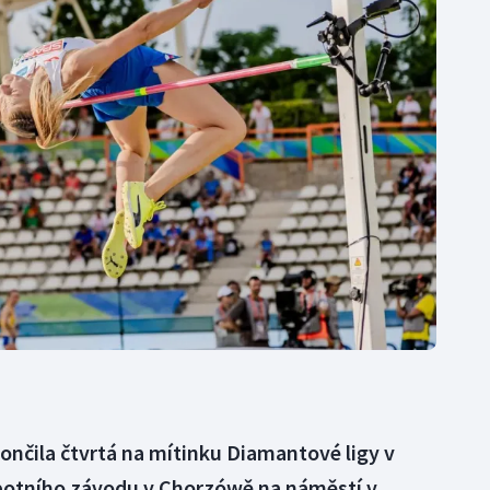
Moderní pětiboj
Triatlon
Motorsport
Veslování
Olympijské hry
Vodní slalom
Parasport
Volejbal
Plavání
Ostatní
Plážový volejbal
ončila čtvrtá na mítinku Diamantové ligy v
botního závodu v Chorzówě na náměstí v