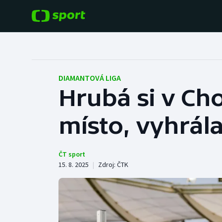
POPULÁRNÍ
DALŠÍ SPORTY
Fotbal
Americký fotbal
DIAMANTOVÁ LIGA
Hrubá si v Ch
Hokej
Baseball a softbal
místo, vyhrál
Tenis
Basketbal
Atletika
Biatlon
ČT sport
15. 8. 2025
|
Zdroj:
ČTK
Cyklistika
Boby a skeleton
Box