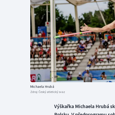
Curling
Dostihy
Florbal
Futsal
Golf
Gymnastika
Michaela Hrubá
Zdroj:
Český atletický svaz
Výškařka Michaela Hrubá sk
Polsku. V předprogramu so