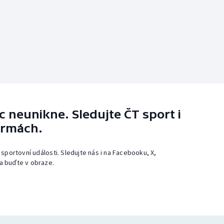
 neunikne. Sledujte ČT sport i
ormách.
 sportovní události. Sledujte nás i na Facebooku, X,
a buďte v obraze.