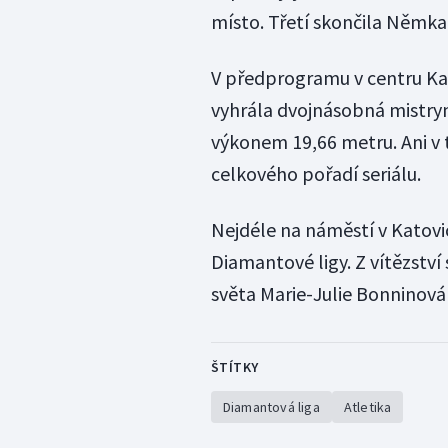
místo. Třetí skončila Němk
V předprogramu v centru Kat
vyhrála dvojnásobná mistry
výkonem 19,66 metru. Ani v t
celkového pořadí seriálu.
Nejdéle na náměstí v Katovic
Diamantové ligy. Z vítězstv
světa Marie-Julie Bonninová 
ŠTÍTKY
Diamantová liga
Atletika