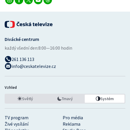
Divácké centrum
každý všední den:
8:00—16:00 hodin
261 136 113
info@ceskatelevize.cz
Vzhled
Světlý
Tmavý
Systém
TV program
Pro média
Živé vysílání
Reklama