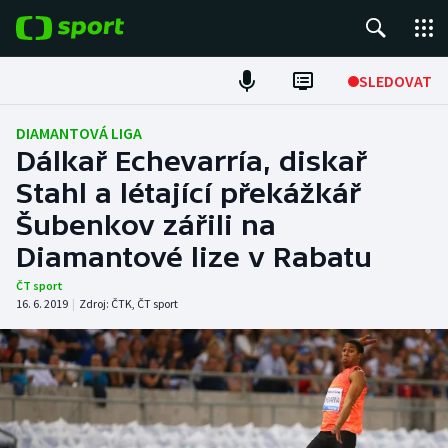
POPULÁRNÍ
SLEDOVAT
Fotbal
DIAMANTOVÁ LIGA
Dálkař Echevarría, diskař
Hokej
Stahl a létající překážkář
Šubenkov zářili na
Tenis
Diamantové lize v Rabatu
Atletika
ČT sport
16. 6. 2019
|
Zdroj:
ČTK
,
ČT sport
Cyklistika
DALŠÍ SPORTY
Americký fotbal
NEPŘEHLÉDNĚTE