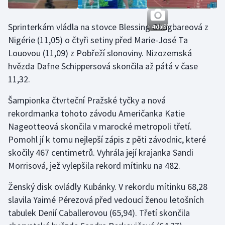
Stolní tenis
Sprinterkám vládla na stovce Blessing Okagbareová z
+ 4 další
Triatlon
Nigérie (11,05) o čtyři setiny před Marie-José Ta
Louovou (11,09) z Pobřeží slonoviny. Nizozemská
Veslování
hvězda Dafne Schippersová skončila až pátá v čase
11,32.
Vodní slalom
Šampionka čtvrteční Pražské tyčky a nová
Volejbal
rekordmanka tohoto závodu Američanka Katie
Nageotteová skončila v marocké metropoli třetí.
Ostatní
Pomohl jí k tomu nejlepší zápis z pěti závodnic, které
skočily 467 centimetrů. Vyhrála její krajanka Sandi
Morrisová, jež vylepšila rekord mítinku na 482.
Ženský disk ovládly Kubánky. V rekordu mítinku 68,28
slavila Yaimé Pérezová před vedoucí ženou letošních
tabulek Denií Caballerovou (65,94). Třetí skončila