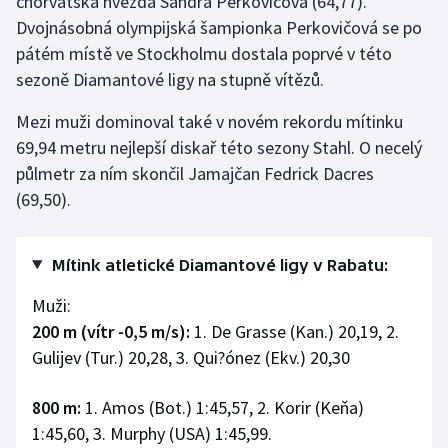
chorvatská hvězda Sandra Perkovičová (64,77).
Dvojnásobná olympijská šampionka Perkovičová se po
pátém místě ve Stockholmu dostala poprvé v této
sezoně Diamantové ligy na stupně vítězů.
Mezi muži dominoval také v novém rekordu mítinku
69,94 metru nejlepší diskař této sezony Stahl. O necelý
půlmetr za ním skončil Jamajčan Fedrick Dacres
(69,50).
Mítink atletické Diamantové ligy v Rabatu:
Muži:
200 m (vítr -0,5 m/s):
1. De Grasse (Kan.) 20,19, 2.
Gulijev (Tur.) 20,28, 3. Qui?ónez (Ekv.) 20,30
800 m:
1. Amos (Bot.) 1:45,57, 2. Korir (Keňa)
1:45,60, 3. Murphy (USA) 1:45,99.