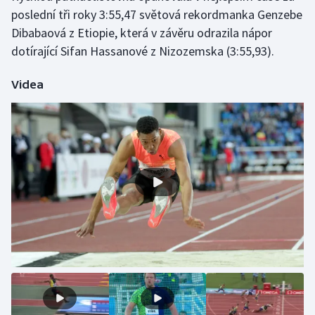
poslední tři roky 3:55,47 světová rekordmanka Genzebe
Olympijské hry
Dibabaová z Etiopie, která v závěru odrazila nápor
dotírající Sifan Hassanové z Nizozemska (3:55,93).
Parasport
Videa
Plavání
Plážový volejbal
Ragby
Rychlobruslení
Rychlostní kanoistika
Short track
Sportovní střelba