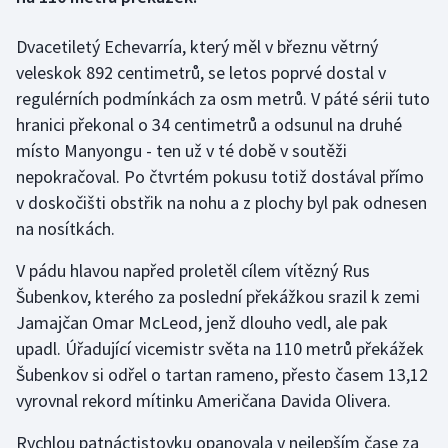
Dvacetiletý Echevarría, který měl v březnu větrný
Gymnastika
veleskok 892 centimetrů, se letos poprvé dostal v
Házená
regulérních podmínkách za osm metrů. V páté sérii tuto
hranici překonal o 34 centimetrů a odsunul na druhé
Jezdectví
místo Manyongu - ten už v té době v soutěži
nepokračoval. Po čtvrtém pokusu totiž dostával přímo
Judo
v doskočišti obstřik na nohu a z plochy byl pak odnesen
na nosítkách.
Krasobruslení
V pádu hlavou napřed proletěl cílem vítězný Rus
Lezení
Šubenkov, kterého za poslední překážkou srazil k zemi
Jamajčan Omar McLeod, jenž dlouho vedl, ale pak
Lyže a snowboard
upadl. Úřadující vicemistr světa na 110 metrů překážek
Šubenkov si odřel o tartan rameno, přesto časem 13,12
Moderní pětiboj
vyrovnal rekord mítinku Američana Davida Olivera.
Motorsport
Rychlou patnáctistovku opanovala v nejlepším čase za