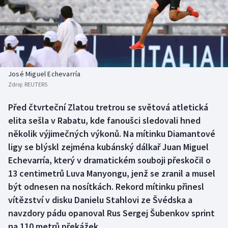
Baseball a softbal
Soutěže
Basketbal
Historické návraty
Biatlon
Aplikace ČT sport
José Miguel Echevarría
Boby a skeleton
AZ kvíz
Zdroj:
REUTERS
Box
Před čtvrteční Zlatou tretrou se světová atletická
elita sešla v Rabatu, kde fanoušci sledovali hned
Curling
několik výjimečných výkonů. Na mítinku Diamantové
ligy se blýskl zejména kubánský dálkař Juan Miguel
Dostihy
Echevarría, který v dramatickém souboji přeskočil o
13 centimetrů Luva Manyongu, jenž se zranil a musel
Florbal
být odnesen na nosítkách. Rekord mítinku přinesl
vítězství v disku Danielu Stahlovi ze Švédska a
Futsal
navzdory pádu opanoval Rus Sergej Šubenkov sprint
na 110 metrů překážek.
Golf