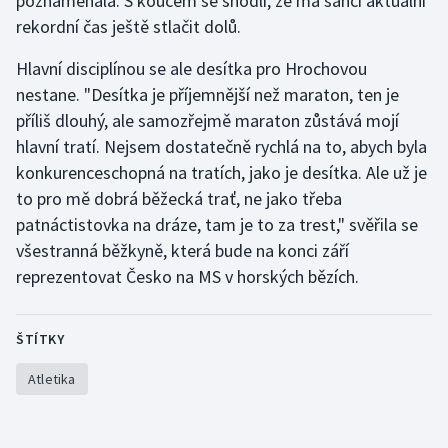
poznamenala. S koučem se shodli, že má šanci aktuální
Stolní tenis
rekordní čas ještě stlačit dolů.
Triatlon
Hlavní disciplínou se ale desítka pro Hrochovou
nestane. "Desítka je příjemnější než maraton, ten je
Veslování
příliš dlouhý, ale samozřejmě maraton zůstává mojí
hlavní tratí. Nejsem dostatečně rychlá na to, abych byla
Vodní slalom
konkurenceschopná na tratích, jako je desítka. Ale už je
to pro mě dobrá běžecká trať, ne jako třeba
Volejbal
patnáctistovka na dráze, tam je to za trest," svěřila se
všestranná běžkyně, která bude na konci září
Ostatní
reprezentovat Česko na MS v horských bězích.
ŠTÍTKY
Atletika