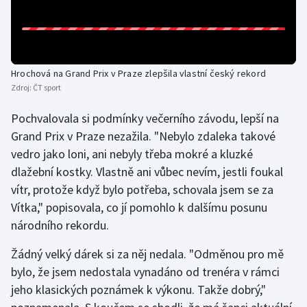
Olympijské hry
Parasport
Hrochová na Grand Prix v Praze zlepšila vlastní český rekord
Plavání
Zdroj:
ČT sport
Pochvalovala si podmínky večerního závodu, lepší na
Plážový volejbal
Grand Prix v Praze nezažila. "Nebylo zdaleka takové
Ragby
vedro jako loni, ani nebyly třeba mokré a kluzké
dlažební kostky. Vlastně ani vůbec nevím, jestli foukal
Rychlobruslení
vítr, protože když bylo potřeba, schovala jsem se za
Vítka," popisovala, co jí pomohlo k dalšímu posunu
Rychlostní kanoistika
národního rekordu.
Short track
Žádný velký dárek si za něj nedala. "Odměnou pro mě
bylo, že jsem nedostala vynadáno od trenéra v rámci
Sportovní střelba
jeho klasických poznámek k výkonu. Takže dobrý,"