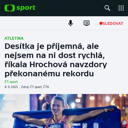
POPULÁRNÍ
SLEDOVAT
Fotbal
ATLETIKA
Desítka je příjemná, ale
Hokej
nejsem na ni dost rychlá,
říkala Hrochová navzdory
Tenis
překonanému rekordu
Atletika
ČT sport
8. 9. 2025
|
Zdroj:
ČT sport
,
ČTK
Cyklistika
DALŠÍ SPORTY
Americký fotbal
NEPŘEHLÉDNĚTE