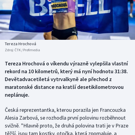
Baseball a softbal
Soutěže
Basketbal
Historické návraty
Biatlon
Aplikace ČT sport
Tereza Hrochová
Boby a skeleton
AZ kvíz
Zdroj:
ČTK / Profimedia
Box
Tereza Hrochová o víkendu výrazně vylepšila vlastní
rekord na 10 kilometrů, který má nyní hodnotu 31:38.
Curling
Devětadvacetiletá vytrvalkyně ale přechod z
maratonské distance na kratší desetikilometrovou
Dostihy
neplánuje.
Florbal
Česká reprezentantka, kterou porazila jen Francouzka
Alesia Zarbová, se rozhodla první polovinu rozběhnout
Futsal
svižně. "Hlavně proto, že druhá polovina trati je v Praze
těžší, jsou tam kostky, otočka, která zpomaluje, a
Golf