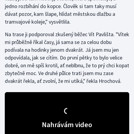
jedno rozbíhání do kopce. Člověk si tam taky musí
dávat pozor, kam šlape, hlídat městskou dlažbu a
Gymnastika
tramvajové koleje," vysvětlila.
Házená
Na trase ji podporoval zkušený běžec Vít Pavlišta. "Vítek
mi průběžně říkal časy, já sama se za celou dobu
Jezdectví
podívala na hodinky jenom dvakrát. Já jsem mu jen
Judo
odpovídala, jak se cítím. Do první pětky to bylo velice
dobré, on mě spíš krotil, ať neblbnu, že to prý chci kopat
Krasobruslení
zbytečně moc. Ve druhé půlce trati jsem mu zase
dvakrát řekla, ať zvolní, že mi utíká," řekla Hrochová.
Lezení
Lyže a snowboard
Moderní pětiboj
Nahrávám video
Motorsport