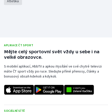
Atletika
Olympijské hry
Parasport
Plavání
Plážový volejbal
APLIKACE ČT SPORT
Mějte celý sportovní svět vždy u sebe i na
Ragby
velké obrazovce.
S mobilní aplikací, HbbTV a apkou iVysílání ve své chytré televizi
Rychlobruslení
máte ČT sport vždy po ruce. Sledujte přímé přenosy, články a
bonusový obsah kdekoli a kdykoli.
Rychlostní kanoistika
Short track
Sportovní střelba
SOCIÁLNÍ SÍTĚ