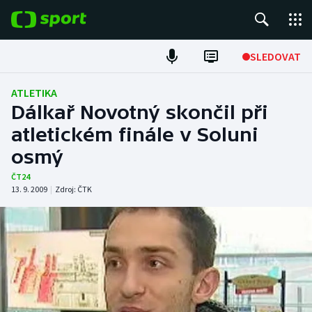
POPULÁRNÍ
SLEDOVAT
Fotbal
ATLETIKA
Dálkař Novotný skončil při
Hokej
atletickém finále v Soluni
osmý
Tenis
ČT24
Atletika
13. 9. 2009
|
Zdroj:
ČTK
Cyklistika
DALŠÍ SPORTY
Americký fotbal
NEPŘEHLÉDNĚTE