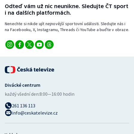
Stolní tenis
Odteď vám už nic neunikne. Sledujte ČT sport
i na dalších platformách.
Triatlon
Nenechte si nikde ujít nejnovější sportovní události. Sledujte nás i
na Facebooku, X, Instagramu, Threads či YouTube a buďte v obraze.
Veslování
Vodní slalom
Volejbal
Ostatní
Divácké centrum
každý všední den:
8:00—16:00 hodin
261 136 113
info@ceskatelevize.cz