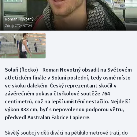
Baseball a softbal
Soutěže
Basketbal
Historické návraty
Roman Novotný
Zdroj:
ČT24/ČT24
Biatlon
Aplikace ČT sport
Boby a skeleton
AZ kvíz
Box
Soluň (Řecko) - Roman Novotný obsadil na Světovém
atletickém finále v Soluni poslední, tedy osmé místo
Curling
ve skoku dalekém. Český reprezentant skočil v
Dostihy
závěrečném pokusu čtyřkolové soutěže 764
centimetrů, což na lepší umístění nestačilo. Nejdelší
Florbal
výkon 833 cm, byť s nepovolenou podporou větru,
předvedl Australan Fabrice Lapierre.
Futsal
Skvělý souboj viděli diváci na pětikilometrové trati, do
Golf