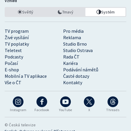
Vzhled
Světlý
Tmavý
Systém
TV program
Pro média
Živé vysílání
Reklama
TV poplatky
Studio Brno
Teletext
Studio Ostrava
Podcasty
Rada ČT
Počasí
Kariéra
E-shop
Podávání námětů
Mobilní a TV aplikace
Časté dotazy
Vše o ČT
Kontakty
Instagram
Facebook
YouTube
X
Threads
© Česká televize