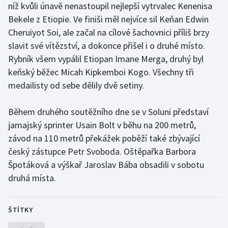
níž kvůli únavě nenastoupil nejlepší vytrvalec Kenenisa
Bekele z Etiopie. Ve finiši měl nejvíce sil Keňan Edwin
Gymnastika
Cheruiyot Soi, ale začal na cílové šachovnici příliš brzy
slavit své vítězství, a dokonce přišel i o druhé místo.
Házená
Rybník všem vypálil Etiopan Imane Merga, druhý byl
keňský běžec Micah Kipkemboi Kogo. Všechny tři
Jezdectví
medailisty od sebe dělily dvě setiny.
Judo
Během druhého soutěžního dne se v Soluni představí
Krasobruslení
jamajský sprinter Usain Bolt v běhu na 200 metrů,
závod na 110 metrů překážek poběží také zbývající
Lezení
český zástupce Petr Svoboda. Oštěpařka Barbora
Špotáková a výškař Jaroslav Bába obsadili v sobotu
Lyže a snowboard
druhá místa.
Moderní pětiboj
ŠTÍTKY
Motorsport