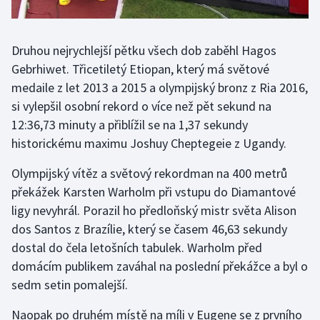
Stolní tenis
Triatlon
Druhou nejrychlejší pětku všech dob zaběhl Hagos
Gebrhiwet. Třicetiletý Etiopan, který má světové
Veslování
medaile z let 2013 a 2015 a olympijský bronz z Ria 2016,
si vylepšil osobní rekord o více než pět sekund na
Vodní slalom
12:36,73 minuty a přiblížil se na 1,37 sekundy
historickému maximu Joshuy Cheptegeie z Ugandy.
Volejbal
Olympijský vítěz a světový rekordman na 400 metrů
Ostatní
překážek Karsten Warholm při vstupu do Diamantové
ligy nevyhrál. Porazil ho předloňský mistr světa Alison
dos Santos z Brazílie, který se časem 46,63 sekundy
dostal do čela letošních tabulek. Warholm před
domácím publikem zaváhal na poslední překážce a byl o
sedm setin pomalejší.
Naopak po druhém místě na míli v Eugene se z prvního