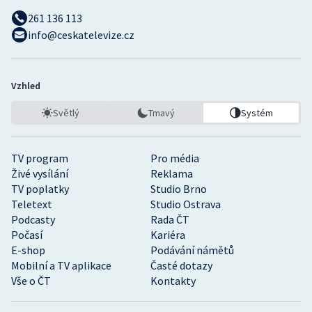
261 136 113
info@ceskatelevize.cz
Vzhled
Světlý
Tmavý
Systém
TV program
Pro média
Živé vysílání
Reklama
TV poplatky
Studio Brno
Teletext
Studio Ostrava
Podcasty
Rada ČT
Počasí
Kariéra
E-shop
Podávání námětů
Mobilní a TV aplikace
Časté dotazy
Vše o ČT
Kontakty