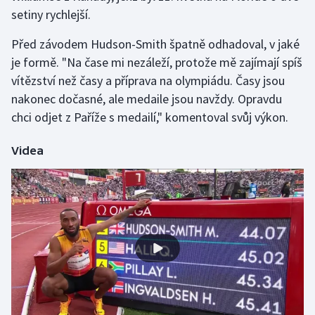
setiny rychlejší.
Olympijské hry
Před závodem Hudson-Smith špatně odhadoval, v jaké
Parasport
je formě. "Na čase mi nezáleží, protože mě zajímají spíš
vítězství než časy a příprava na olympiádu. Časy jsou
Plavání
nakonec dočasné, ale medaile jsou navždy. Opravdu
chci odjet z Paříže s medailí," komentoval svůj výkon.
Plážový volejbal
Videa
Ragby
Rychlobruslení
Rychlostní kanoistika
Short track
Sportovní střelba