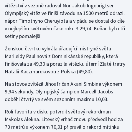
vítězství v sezoně radoval Nor Jakob Ingebrigtsen.
Olympijský vítěz ve finiši závodu na 1500 metrů odrazil
nápor Timothyho Cheruyiota a v pádu se dostal do cíle
v nejlepším světovém čase roku 3:29,74. Keňan byl o tři
setiny pomalejší.
Ženskou čtvrtku vyhrála úřadující mistryně světa
Marileidy Paulinová z Dominikánské republiky, která
finišovala za 49,30 a porazila vítězku úterní Zlaté tretry
Natalii Kaczmarekovou z Polska (49,80).
Na stovce zvítězil Jihoafričan Akani Simbine výkonem
9,94 sekundy. Olympijský šampion Marcell Jacobs
doběhl čtvrtý ve svém sezonním maximu 10,03.
Roli favorita v disku potvrdil světový rekordman
Mykolas Alekna. Litevský vrhač znovu předvedl hod za
70 metrů a výkonem 70,91 připravil o rekord mítinku