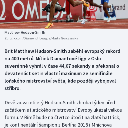
Baseball a softbal
Soutěže
Basketbal
Historické návraty
Biatlon
Aplikace ČT sport
Matthew Hudson-Smith
Zdroj:
x.com/Diamond_League/Marta Gorczynska
Boby a skeleton
AZ kvíz
Brit Matthew Hudson-Smith zaběhl evropský rekord
na 400 metrů. Mítink Diamantové ligy v Oslu
Box
suverénně vyhrál v čase 44,07 sekundy a překonal o
Curling
devatenáct setin vlastní maximum ze semifinále
loňského mistrovství světa, kde později vybojoval
Dostihy
stříbro.
Florbal
Devětadvacetiletý Hudson-Smith zhruba týden před
začátkem atletického mistrovství Evropy ukázal velkou
Futsal
formu. V Římě bude na čtvrtce útočit na zlatý hattrick,
je kontinentální šampion z Berlína 2018 i Mnichova
Golf