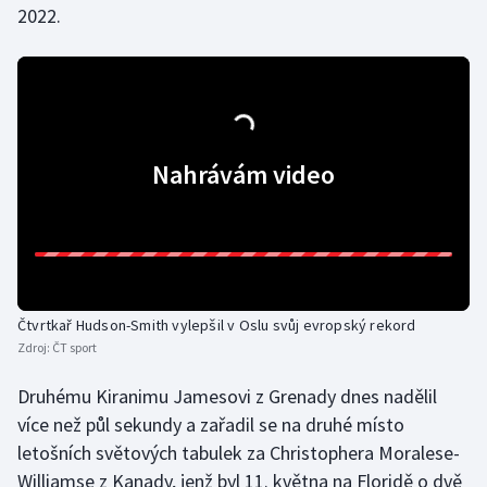
2022.
Gymnastika
Házená
Jezdectví
Nahrávám video
Judo
Krasobruslení
Lezení
Čtvrtkař Hudson-Smith vylepšil v Oslu svůj evropský rekord
Zdroj:
ČT sport
Lyže a snowboard
Druhému Kiranimu Jamesovi z Grenady dnes nadělil
Moderní pětiboj
více než půl sekundy a zařadil se na druhé místo
letošních světových tabulek za Christophera Moralese-
Motorsport
Williamse z Kanady, jenž byl 11. května na Floridě o dvě