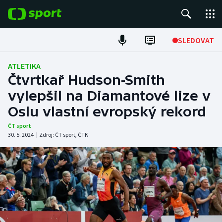
POPULÁRNÍ
SLEDOVAT
Fotbal
ATLETIKA
Čtvrtkař Hudson-Smith
Hokej
vylepšil na Diamantové lize v
Oslu vlastní evropský rekord
Tenis
ČT sport
Atletika
30. 5. 2024
|
Zdroj:
ČT sport
,
ČTK
Cyklistika
DALŠÍ SPORTY
Americký fotbal
NEPŘEHLÉDNĚTE