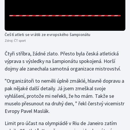
Gymnastika
Házená
Čeští atleti se vrátili ze evropského šampionátu
Jezdectví
Zdroj:
ČT sport
Čtyři stříbra, žádné zlato. Přesto byla česká atletická
Judo
výprava s výsledky na šampionátu spokojená. Horší
dojmy ale zanechala samotná organizace mistrovství.
Krasobruslení
"Organizátoři to neměli úplně zmáklé, hlavně dopravu a
Lezení
pak nějaké další detaily. Já jsem zmeškal svoje
vyhlášení, protože mi neřekli, že ho mám. Takže se
Lyže a snowboard
muselo přesunout na druhý den, " řekl čerstvý vicemistr
Evropy Pavel Maslák.
Moderní pětiboj
Limit pro účast na olympiádě v Riu de Janeiro zatím
Motorsport