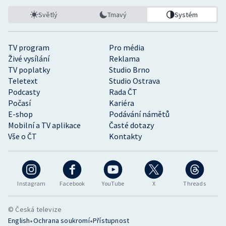
Světlý
Tmavý
Systém
TV program
Pro média
Živé vysílání
Reklama
TV poplatky
Studio Brno
Teletext
Studio Ostrava
Podcasty
Rada ČT
Počasí
Kariéra
E-shop
Podávání námětů
Mobilní a TV aplikace
Časté dotazy
Vše o ČT
Kontakty
Instagram
Facebook
YouTube
X
Threads
© Česká televize
•
•
English
Ochrana soukromí
Přístupnost