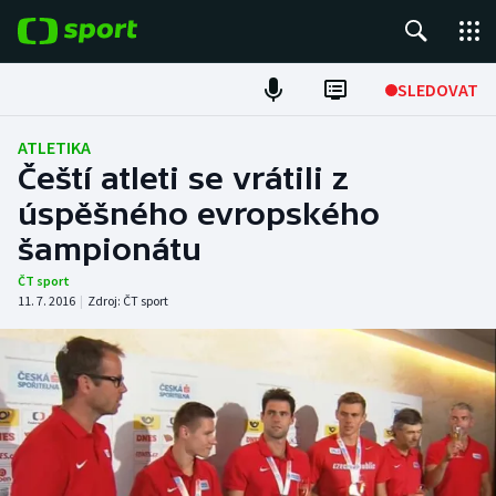
POPULÁRNÍ
SLEDOVAT
Fotbal
ATLETIKA
Čeští atleti se vrátili z
Hokej
úspěšného evropského
šampionátu
Tenis
ČT sport
Atletika
11. 7. 2016
|
Zdroj:
ČT sport
Cyklistika
DALŠÍ SPORTY
Americký fotbal
NEPŘEHLÉDNĚTE