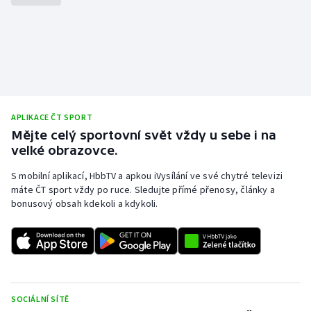
Stolní tenis
Triatlon
Veslování
Vodní slalom
APLIKACE ČT SPORT
Mějte celý sportovní svět vždy u sebe i na
Volejbal
velké obrazovce.
Ostatní
S mobilní aplikací, HbbTV a apkou iVysílání ve své chytré televizi
máte ČT sport vždy po ruce. Sledujte přímé přenosy, články a
bonusový obsah kdekoli a kdykoli.
SOCIÁLNÍ SÍTĚ