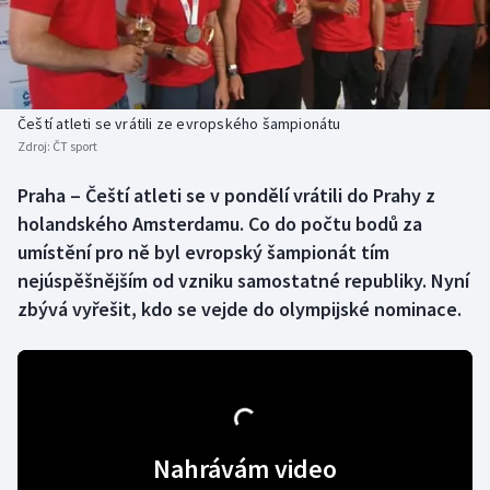
Baseball a softbal
Soutěže
Basketbal
Historické návraty
Biatlon
Aplikace ČT sport
Čeští atleti se vrátili ze evropského šampionátu
Zdroj:
ČT sport
Boby a skeleton
AZ kvíz
Praha ‒ Čeští atleti se v pondělí vrátili do Prahy z
holandského Amsterdamu. Co do počtu bodů za
Box
umístění pro ně byl evropský šampionát tím
Curling
nejúspěšnějším od vzniku samostatné republiky. Nyní
zbývá vyřešit, kdo se vejde do olympijské nominace.
Dostihy
Florbal
Futsal
Nahrávám video
Golf