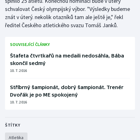
splnilo 25 atletů. Konečnou nominaci bude v úterý
schvalovat Český olympijský výbor. "Výsledky budeme
Olympijské hry
znát v úterý. nekolik otazníků tam ale ještě je," řekl
Parasport
ředitel Českého atletického svazu Tomáš Janků.
Plavání
SOUVISEJÍCÍ ČLÁNKY
Plážový volejbal
Štafeta čtvrtkařů na medaili nedosáhla, Bába
skončil sedmý
Ragby
10. 7. 2016
Rychlobruslení
Stříbrný šampionát, dobrý šampionát. Trenér
Dvořák je po ME spokojený
Rychlostní kanoistika
10. 7. 2016
Short track
ŠTÍTKY
Sportovní střelba
Atletika