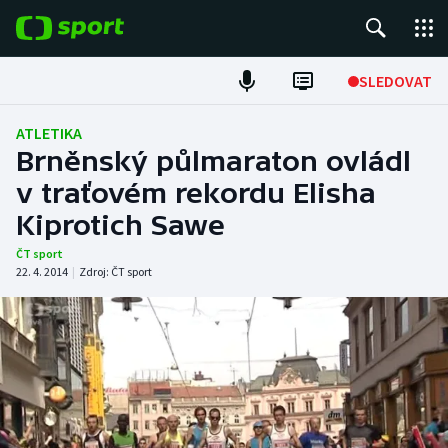
POPULÁRNÍ
SLEDOVAT
Fotbal
ATLETIKA
Brněnský půlmaraton ovládl
Hokej
v traťovém rekordu Elisha
Kiprotich Sawe
Tenis
ČT sport
Atletika
22. 4. 2014
|
Zdroj:
ČT sport
Cyklistika
DALŠÍ SPORTY
Americký fotbal
NEPŘEHLÉDNĚTE