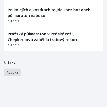
Olympijské hry
Po kolejích a kostkách to jde i bez bot aneb
půlmaraton naboso
Parasport
5. 4. 2014
Plavání
Pražský půlmaraton v keňské režii,
Chepkiruiová zaběhla traťový rekord
Plážový volejbal
5. 4. 2014
Ragby
ŠTÍTKY
Rychlobruslení
Atletika
Rychlostní kanoistika
Short track
Sportovní střelba