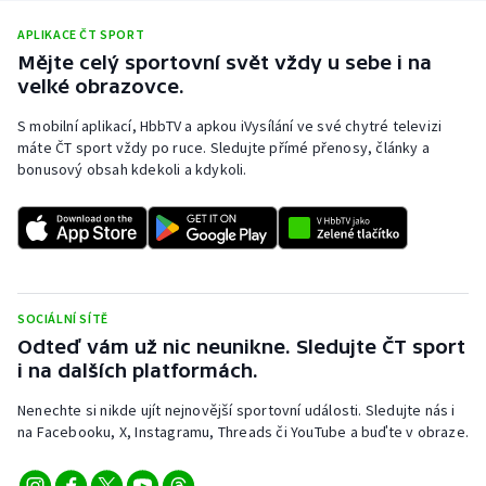
Stolní tenis
APLIKACE ČT SPORT
Mějte celý sportovní svět vždy u sebe i na
Triatlon
velké obrazovce.
Veslování
S mobilní aplikací, HbbTV a apkou iVysílání ve své chytré televizi
máte ČT sport vždy po ruce. Sledujte přímé přenosy, články a
bonusový obsah kdekoli a kdykoli.
Vodní slalom
Volejbal
Ostatní
SOCIÁLNÍ SÍTĚ
Odteď vám už nic neunikne. Sledujte ČT sport
i na dalších platformách.
Nenechte si nikde ujít nejnovější sportovní události. Sledujte nás i
na Facebooku, X, Instagramu, Threads či YouTube a buďte v obraze.