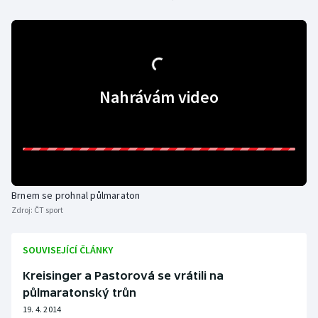
Gymnastika
Házená
Nahrávám video
Jezdectví
Judo
Krasobruslení
Brnem se prohnal půlmaraton
Lezení
Zdroj:
ČT sport
Lyže a snowboard
SOUVISEJÍCÍ ČLÁNKY
Moderní pětiboj
Kreisinger a Pastorová se vrátili na
půlmaratonský trůn
Motorsport
19. 4. 2014