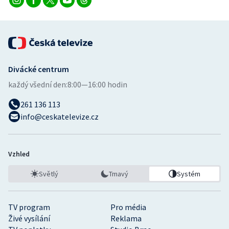
Divácké centrum
každý všední den:
8:00—16:00 hodin
261 136 113
info@ceskatelevize.cz
Vzhled
Světlý
Tmavý
Systém
TV program
Pro média
Živé vysílání
Reklama