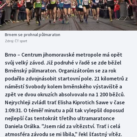
Baseball a softbal
Soutěže
Basketbal
Historické návraty
Biatlon
Aplikace ČT sport
Brnem se prohnal půlmaraton
Zdroj:
ČT sport
Boby a skeleton
AZ kvíz
Brno – Centrum jihomoravské metropole má opět
svůj velký závod. Již podruhé v řadě se zde běžel
Box
Brněnský půlmaraton. Organizátorům se za rok
Curling
podařilo zdvojnásobit startovní pole. 21 kilometrů z
náměstí Svobody kolem brněnského výstaviště a
Dostihy
zpět ve dvou okruzích absolvovalo na 1 200 běžců.
Nejrychleji zvládl trať Elisha Kiprotich Sawe v čase
Florbal
1:09:31. O téměř minutu a půl tak vylepšil doposud
nejlepší čas tentokrát třetího ultramaratonce
Futsal
Daniela Orálka. "Jsem rád za vítězství. Trať i celá
atmosféra závodu se mi líbila," řekl šťastný vítěz.
Golf