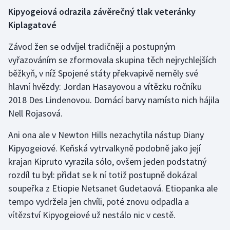
Kipyogeiová odrazila závěrečný tlak veteránky
Kiplagatové
Závod žen se odvíjel tradičněji a postupným
vyřazováním se zformovala skupina těch nejrychlejších
běžkyň, v níž Spojené státy překvapivě neměly své
hlavní hvězdy: Jordan Hasayovou a vítězku ročníku
2018 Des Lindenovou. Domácí barvy namísto nich hájila
Nell Rojasová.
Ani ona ale v Newton Hills nezachytila nástup Diany
Kipyogeiové. Keňská vytrvalkyně podobně jako její
krajan Kipruto vyrazila sólo, ovšem jeden podstatný
rozdíl tu byl: přidat se k ní totiž postupně dokázal
soupeřka z Etiopie Netsanet Gudetaová. Etiopanka ale
tempo vydržela jen chvíli, poté znovu odpadla a
vítězství Kipyogeiové už nestálo nic v cestě.