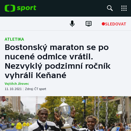
POPULÁRNÍ
SLEDOVAT
Fotbal
ATLETIKA
Bostonský maraton se po
Hokej
nucené odmlce vrátil.
Nezvyklý podzimní ročník
Tenis
vyhráli Keňané
Atletika
Vojtěch Jírovec
11. 10. 2021
|
Zdroj:
ČT sport
Cyklistika
DALŠÍ SPORTY
Americký fotbal
NEPŘEHLÉDNĚTE