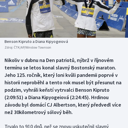
Baseball a softbal
Soutěže
Basketbal
Historické návraty
Biatlon
Aplikace ČT sport
Benson Kipruto a Diana Kipyogeiová
Boby a skeleton
AZ kvíz
Zdroj:
ČTK/AP/Winslow Townson
Box
Nikoliv v dubnu na Den patriotů, nýbrž v říjnovém
termínu se letos konal slavný Bostonský maraton.
Curling
Jeho 125. ročník, který loni kvůli pandemii poprvé v
historii neproběhl a tento rok musel být přesunut na
Dostihy
podzim, vyhráli keňstí vytrvalci Benson Kipruto
(2:09:51) a Diana Kipyogeiová (2:24:45). Hrdinou
Florbal
závodu byl domácí CJ Albertson, který předvedl více
než 30kilometrový sólový běh.
Futsal
Trvalo to 910 dnů, než se znovu uskutečnil slavný
Golf