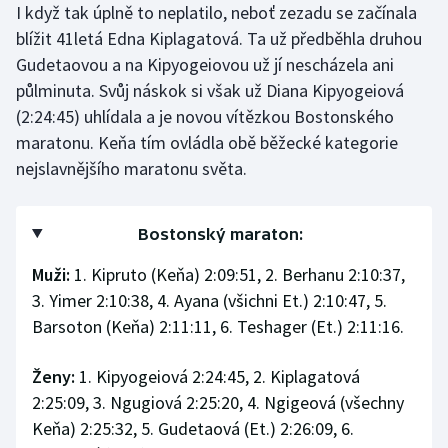
I když tak úplně to neplatilo, neboť zezadu se začínala
blížit 41letá Edna Kiplagatová. Ta už předběhla druhou
Gudetaovou a na Kipyogeiovou už jí nescházela ani
půlminuta. Svůj náskok si však už Diana Kipyogeiová
(2:24:45) uhlídala a je novou vítězkou Bostonského
maratonu. Keňa tím ovládla obě běžecké kategorie
nejslavnějšího maratonu světa.
Bostonský maraton:
Muži:
1. Kipruto (Keňa) 2:09:51, 2. Berhanu 2:10:37,
3. Yimer 2:10:38, 4. Ayana (všichni Et.) 2:10:47, 5.
Barsoton (Keňa) 2:11:11, 6. Teshager (Et.) 2:11:16.
Ženy:
1. Kipyogeiová 2:24:45, 2. Kiplagatová
2:25:09, 3. Ngugiová 2:25:20, 4. Ngigeová (všechny
Keňa) 2:25:32, 5. Gudetaová (Et.) 2:26:09, 6.