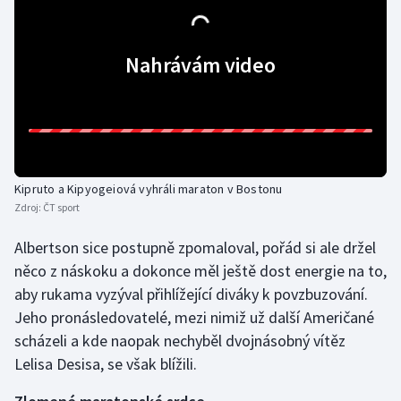
Olympijské hry
Nahrávám video
Parasport
Plavání
Plážový volejbal
Kipruto a Kipyogeiová vyhráli maraton v Bostonu
Ragby
Zdroj:
ČT sport
Rychlobruslení
Albertson sice postupně zpomaloval, pořád si ale držel
něco z náskoku a dokonce měl ještě dost energie na to,
Rychlostní kanoistika
aby rukama vyzýval přihlížející diváky k povzbuzování.
Jeho pronásledovatelé, mezi nimiž už další Američané
Short track
scházeli a kde naopak nechyběl dvojnásobný vítěz
Lelisa Desisa, se však blížili.
Sportovní střelba