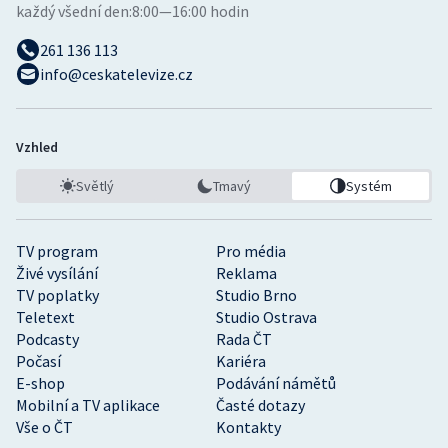
každý všední den:
8:00—16:00 hodin
261 136 113
info@ceskatelevize.cz
Vzhled
Světlý
Tmavý
Systém
TV program
Pro média
Živé vysílání
Reklama
TV poplatky
Studio Brno
Teletext
Studio Ostrava
Podcasty
Rada ČT
Počasí
Kariéra
E-shop
Podávání námětů
Mobilní a TV aplikace
Časté dotazy
Vše o ČT
Kontakty