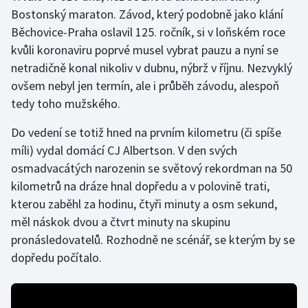
Bostonský maraton. Závod, který podobně jako klání
Běchovice-Praha oslavil 125. ročník, si v loňském roce
Gymnastika
kvůli koronaviru poprvé musel vybrat pauzu a nyní se
Házená
netradičně konal nikoliv v dubnu, nýbrž v říjnu. Nezvyklý
ovšem nebyl jen termín, ale i průběh závodu, alespoň
Jezdectví
tedy toho mužského.
Judo
Do vedení se totiž hned na prvním kilometru (či spíše
míli) vydal domácí CJ Albertson. V den svých
Krasobruslení
osmadvacátých narozenin se světový rekordman na 50
kilometrů na dráze hnal dopředu a v polovině trati,
Lezení
kterou zaběhl za hodinu, čtyři minuty a osm sekund,
měl náskok dvou a čtvrt minuty na skupinu
Lyže a snowboard
pronásledovatelů. Rozhodně ne scénář, se kterým by se
dopředu počítalo.
Moderní pětiboj
Motorsport