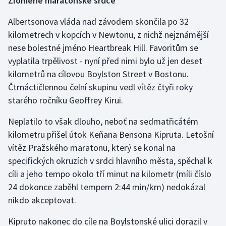
Zlomené maratonské srdce
Stolní tenis
Albertsonova vláda nad závodem skončila po 32
Triatlon
kilometrech v kopcích v Newtonu, z nichž nejznámější
nese bolestné jméno Heartbreak Hill. Favoritům se
Veslování
vyplatila trpělivost - nyní před nimi bylo už jen deset
kilometrů na cílovou Boylston Street v Bostonu.
Vodní slalom
Čtrnáctičlennou čelní skupinu vedl vítěz čtyři roky
starého ročníku Geoffrey Kirui.
Volejbal
Neplatilo to však dlouho, neboť na sedmatřicátém
Ostatní
kilometru přišel útok Keňana Bensona Kipruta. Letošní
vítěz Pražského maratonu, který se konal na
specifických okruzích v srdci hlavního města, spěchal k
cíli a jeho tempo okolo tří minut na kilometr (míli číslo
24 dokonce zaběhl tempem 2:44 min/km) nedokázal
nikdo akceptovat.
Kipruto nakonec do cíle na Boylstonské ulici dorazil v