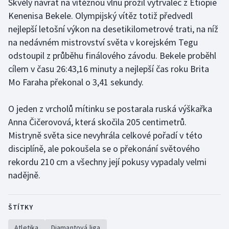
Skvělý návrat na vítěznou vlnu prožil vytrvalec z Etiopie
Kenenisa Bekele. Olympijský vítěz totiž předvedl
nejlepší letošní výkon na desetikilometrové trati, na níž
na nedávném mistrovství světa v korejském Tegu
odstoupil z průběhu finálového závodu. Bekele proběhl
cílem v času 26:43,16 minuty a nejlepší čas roku Brita
Mo Faraha překonal o 3,41 sekundy.
O jeden z vrcholů mítinku se postarala ruská výškařka
Anna Čičerovová, která skočila 205 centimetrů.
Mistryně světa sice nevyhrála celkové pořadí v této
disciplíně, ale pokoušela se o překonání světového
rekordu 210 cm a všechny její pokusy vypadaly velmi
nadějně.
ŠTÍTKY
Atletika
Diamantová liga