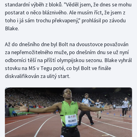
standardní výběh z bloků. "Věděl jsem, že dnes se mohu
Olympijské hry
postarat o něco bláznivého. Ale musím říct, že jsem z
toho i já sám trochu překvapený," prohlásil po závodu
Parasport
Blake.
Plavání
Až do dnešního dne byl Bolt na dvoustovce považován
za nepřemožitelného muže, po dnešním dnu se už nyní
Plážový volejbal
odborníci těší na příští olympijskou sezonu. Blake vyhrál
stovku na MS v Tegu poté, co byl Bolt ve finále
Ragby
diskvalifikován za ulitý start.
Rychlobruslení
Rychlostní kanoistika
Short track
Sportovní střelba