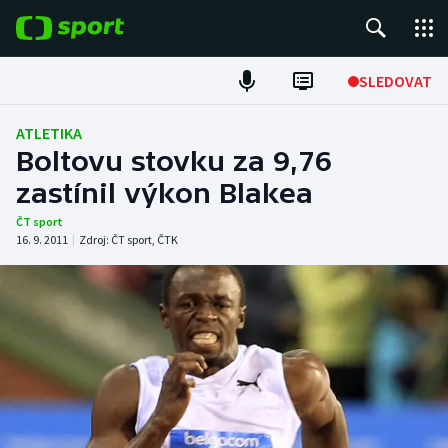
POPULÁRNÍ
SLEDOVAT
Fotbal
ATLETIKA
Boltovu stovku za 9,76
Hokej
zastínil výkon Blakea
Tenis
ČT sport
16. 9. 2011
|
Zdroj:
ČT sport
,
ČTK
Atletika
Cyklistika
DALŠÍ SPORTY
Americký fotbal
NEPŘEHLÉDNĚTE