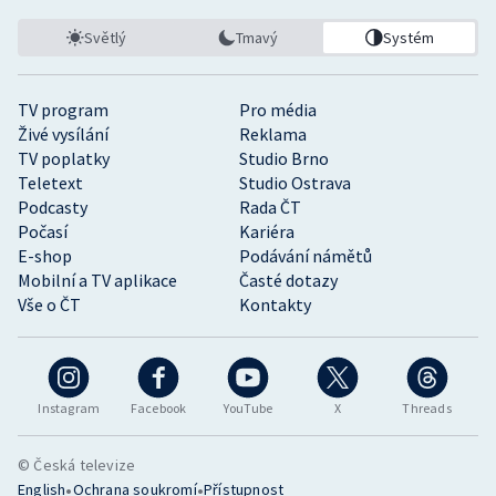
Světlý
Tmavý
Systém
TV program
Pro média
Živé vysílání
Reklama
TV poplatky
Studio Brno
Teletext
Studio Ostrava
Podcasty
Rada ČT
Počasí
Kariéra
E-shop
Podávání námětů
Mobilní a TV aplikace
Časté dotazy
Vše o ČT
Kontakty
Instagram
Facebook
YouTube
X
Threads
© Česká televize
•
•
English
Ochrana soukromí
Přístupnost