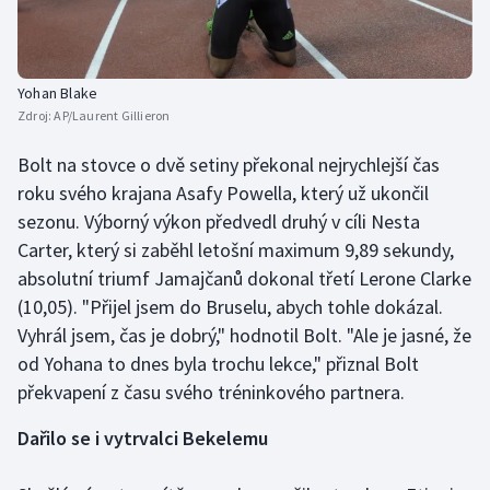
Stolní tenis
Triatlon
Yohan Blake
Zdroj:
AP/Laurent Gillieron
Veslování
Bolt na stovce o dvě setiny překonal nejrychlejší čas
Vodní slalom
roku svého krajana Asafy Powella, který už ukončil
sezonu. Výborný výkon předvedl druhý v cíli Nesta
Volejbal
Carter, který si zaběhl letošní maximum 9,89 sekundy,
absolutní triumf Jamajčanů dokonal třetí Lerone Clarke
Ostatní
(10,05). "Přijel jsem do Bruselu, abych tohle dokázal.
Vyhrál jsem, čas je dobrý," hodnotil Bolt. "Ale je jasné, že
od Yohana to dnes byla trochu lekce," přiznal Bolt
překvapení z času svého tréninkového partnera.
Dařilo se i vytrvalci Bekelemu