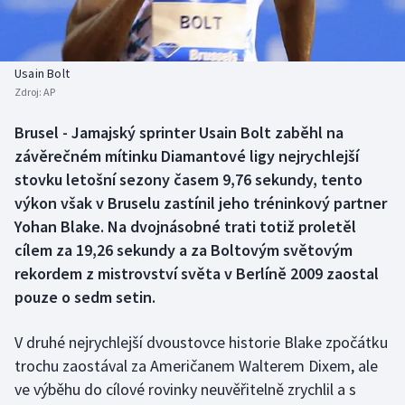
Baseball a softbal
Soutěže
Basketbal
Historické návraty
Usain Bolt
Zdroj:
AP
Biatlon
Aplikace ČT sport
Brusel - Jamajský sprinter Usain Bolt zaběhl na
Boby a skeleton
AZ kvíz
závěrečném mítinku Diamantové ligy nejrychlejší
stovku letošní sezony časem 9,76 sekundy, tento
Box
výkon však v Bruselu zastínil jeho tréninkový partner
Yohan Blake. Na dvojnásobné trati totiž proletěl
Curling
cílem za 19,26 sekundy a za Boltovým světovým
rekordem z mistrovství světa v Berlíně 2009 zaostal
Dostihy
pouze o sedm setin.
Florbal
V druhé nejrychlejší dvoustovce historie Blake zpočátku
Futsal
trochu zaostával za Američanem Walterem Dixem, ale
ve výběhu do cílové rovinky neuvěřitelně zrychlil a s
Golf