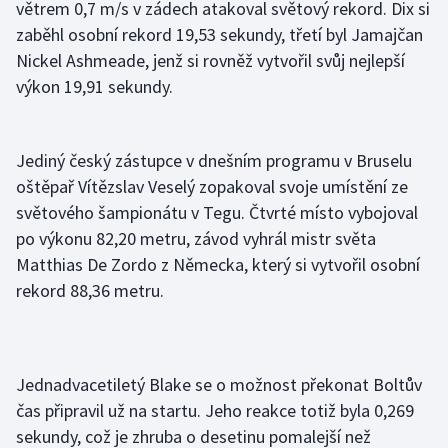
větrem 0,7 m/s v zádech atakoval světový rekord. Dix si
zaběhl osobní rekord 19,53 sekundy, třetí byl Jamajčan
Gymnastika
Nickel Ashmeade, jenž si rovněž vytvořil svůj nejlepší
výkon 19,91 sekundy.
Házená
Jezdectví
Jediný český zástupce v dnešním programu v Bruselu
oštěpař Vítězslav Veselý zopakoval svoje umístění ze
Judo
světového šampionátu v Tegu. Čtvrté místo vybojoval
po výkonu 82,20 metru, závod vyhrál mistr světa
Krasobruslení
Matthias De Zordo z Německa, který si vytvořil osobní
Lezení
rekord 88,36 metru.
Lyže a snowboard
Moderní pětiboj
Jednadvacetiletý Blake se o možnost překonat Boltův
čas připravil už na startu. Jeho reakce totiž byla 0,269
Motorsport
sekundy, což je zhruba o desetinu pomalejší než