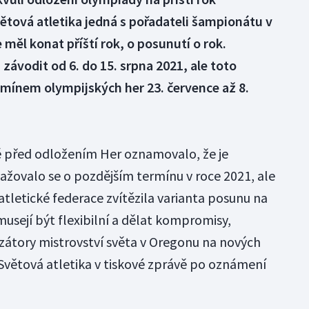
větová atletika jedná s pořadateli šampionátu v
měl konat příští rok, o posunutí o rok.
ávodit od 6. do 15. srpna 2021, ale toto
rmínem olympijských her 23. července až 8.
tě před odložením Her oznamovalo, že je
žovalo se o pozdějším termínu v roce 2021, ale
tletické federace zvítězila varianta posunu na
musejí být flexibilní a dělat kompromisy,
átory mistrovství světa v Oregonu na nových
 Světová atletika v tiskové zprávě po oznámení