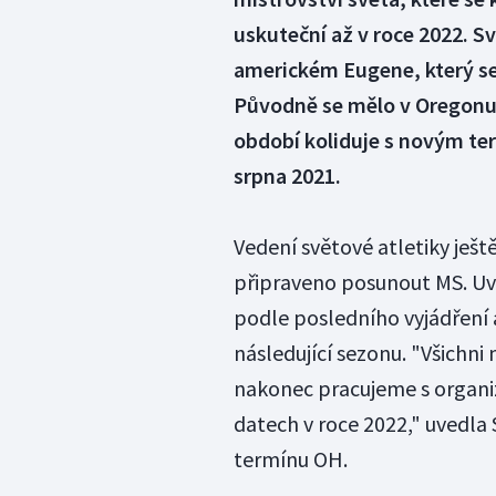
uskuteční až v roce 2022. S
americkém Eugene, který se 
Původně se mělo v Oregonu z
období koliduje s novým te
srpna 2021.
Vedení světové atletiky ješ
připraveno posunout MS. Uva
podle posledního vyjádření a
následující sezonu. "Všichni 
nakonec pracujeme s organiz
datech v roce 2022," uvedla
termínu OH.