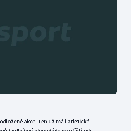
Moderní pětiboj
Triatlon
Motorsport
Veslování
Olympijské hry
Vodní slalom
Parasport
Volejbal
Plavání
Ostatní
Plážový volejbal
odložené akce. Ten už má i atletické
kvůli odložení olympiády na příští rok