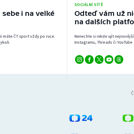
SOCIÁLNÍ SÍTĚ
 sebe i na velké
Odteď vám už nic
na dalších platf
izi máte ČT sport vždy po ruce.
Nenechte si nikde ujít nejnovější
ykoli.
Instagramu, Threads či YouTube 
Č