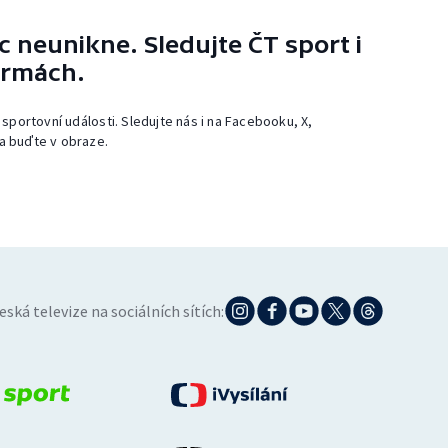
 neunikne. Sledujte ČT sport i
ormách.
 sportovní události. Sledujte nás i na Facebooku, X,
a buďte v obraze.
eská televize na sociálních sítích: