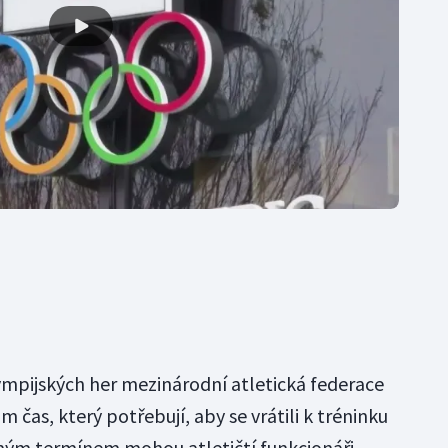
mpijských her mezinárodní atletická federace
 čas, který potřebují, aby se vrátili k tréninku
mým termínem mohou atletičtí funkcionáři