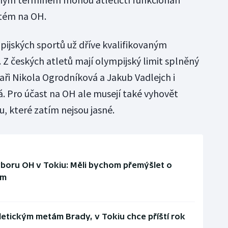
stém na OH.
pijských sportů už dříve kvalifikovaným
Z českých atletů mají olympijský limit splněný
ři Nikola Ogrodníková a Jakub Vadlejch i
 Pro účast na OH ale musejí také vyhovět
 které zatím nejsou jasné.
boru OH v Tokiu: Měli bychom přemýšlet o
ím
atletickým metám Brady, v Tokiu chce příští rok