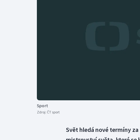
Curling
Dostihy
Florbal
Futsal
Golf
Gymnastika
Sport
Zdroj:
ČT sport
Svět hledá nové termíny za 
mistrovství světa, které se 