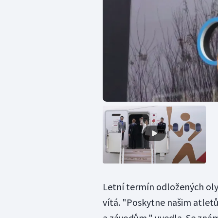
Letní termín odložených oly
vítá. "Poskytne našim atletům
a závodům," uvedla. Se zná