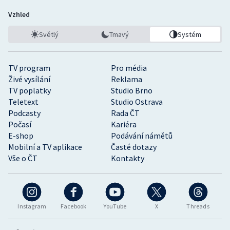
Vzhled
Světlý
Tmavý
Systém
TV program
Pro média
Živé vysílání
Reklama
TV poplatky
Studio Brno
Teletext
Studio Ostrava
Podcasty
Rada ČT
Počasí
Kariéra
E-shop
Podávání námětů
Mobilní a TV aplikace
Časté dotazy
Vše o ČT
Kontakty
Instagram
Facebook
YouTube
X
Threads