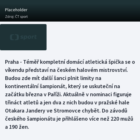
Baseball a softbal
Soutěže
Placeholder
Zdroj:
ČT sport
Basketbal
Historické návraty
Biatlon
Aplikace ČT sport
Boby a skeleton
AZ kvíz
Praha - Téměř kompletní domácí atletická špička se o
Box
víkendu představí na českém halovém mistrovství.
Budou zde mít další šanci plnit limity na
Curling
kontinentální šampionát, který se uskuteční na
začátku března v Paříži. Aktuálně v nominaci figuruje
Dostihy
třináct atletů a jen dva z nich budou v pražské hale
Florbal
Otakara Jandery ve Stromovce chybět. Do závodů
českého šampionátu je přihlášeno více než 220 mužů
Futsal
a 190 žen.
Golf