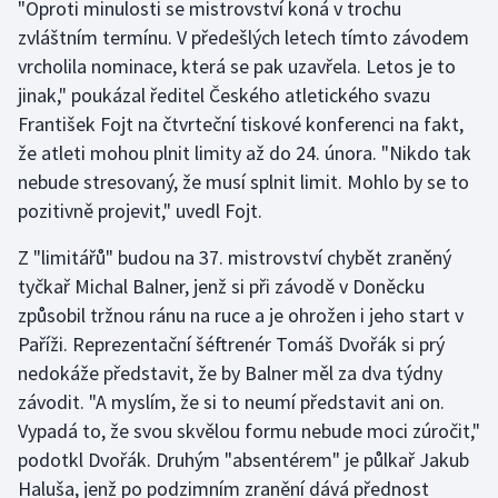
"Oproti minulosti se mistrovství koná v trochu
zvláštním termínu. V předešlých letech tímto závodem
Gymnastika
vrcholila nominace, která se pak uzavřela. Letos je to
jinak," poukázal ředitel Českého atletického svazu
Házená
František Fojt na čtvrteční tiskové konferenci na fakt,
že atleti mohou plnit limity až do 24. února. "Nikdo tak
Jezdectví
nebude stresovaný, že musí splnit limit. Mohlo by se to
pozitivně projevit," uvedl Fojt.
Judo
Z "limitářů" budou na 37. mistrovství chybět zraněný
Krasobruslení
tyčkař Michal Balner, jenž si při závodě v Doněcku
způsobil tržnou ránu na ruce a je ohrožen i jeho start v
Lezení
Paříži. Reprezentační šéftrenér Tomáš Dvořák si prý
nedokáže představit, že by Balner měl za dva týdny
Lyže a snowboard
závodit. "A myslím, že si to neumí představit ani on.
Moderní pětiboj
Vypadá to, že svou skvělou formu nebude moci zúročit,"
podotkl Dvořák. Druhým "absentérem" je půlkař Jakub
Motorsport
Haluša, jenž po podzimním zranění dává přednost