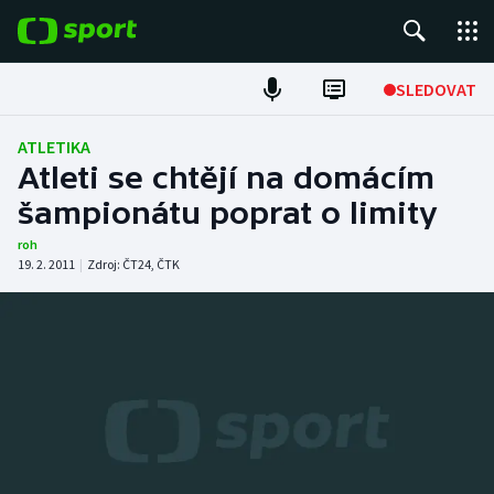
POPULÁRNÍ
SLEDOVAT
Fotbal
ATLETIKA
Atleti se chtějí na domácím
Hokej
šampionátu poprat o limity
Tenis
roh
19. 2. 2011
|
Zdroj:
ČT24
,
ČTK
Atletika
Cyklistika
DALŠÍ SPORTY
Americký fotbal
NEPŘEHLÉDNĚTE