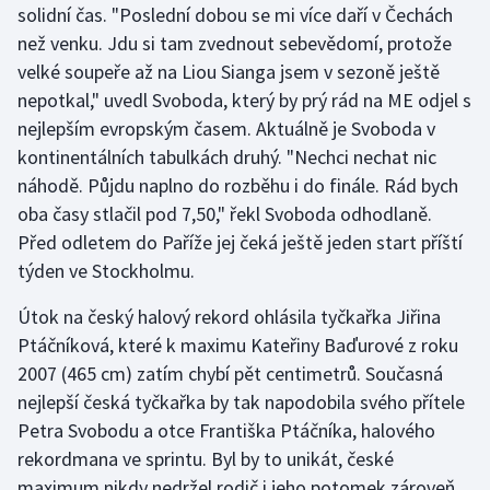
solidní čas. "Poslední dobou se mi více daří v Čechách
Stolní tenis
než venku. Jdu si tam zvednout sebevědomí, protože
Triatlon
velké soupeře až na Liou Sianga jsem v sezoně ještě
nepotkal," uvedl Svoboda, který by prý rád na ME odjel s
Veslování
nejlepším evropským časem. Aktuálně je Svoboda v
kontinentálních tabulkách druhý. "Nechci nechat nic
Vodní slalom
náhodě. Půjdu naplno do rozběhu i do finále. Rád bych
oba časy stlačil pod 7,50," řekl Svoboda odhodlaně.
Volejbal
Před odletem do Paříže jej čeká ještě jeden start příští
týden ve Stockholmu.
Ostatní
Útok na český halový rekord ohlásila tyčkařka Jiřina
Ptáčníková, které k maximu Kateřiny Baďurové z roku
2007 (465 cm) zatím chybí pět centimetrů. Současná
nejlepší česká tyčkařka by tak napodobila svého přítele
Petra Svobodu a otce Františka Ptáčníka, halového
rekordmana ve sprintu. Byl by to unikát, české
maximum nikdy nedržel rodič i jeho potomek zároveň.