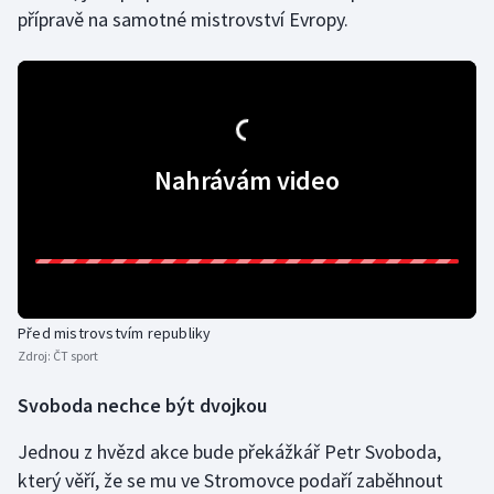
přípravě na samotné mistrovství Evropy.
Olympijské hry
Parasport
Plavání
Nahrávám video
Plážový volejbal
Ragby
Rychlobruslení
Před mistrovstvím republiky
Rychlostní kanoistika
Zdroj:
ČT sport
Svoboda nechce být dvojkou
Short track
Jednou z hvězd akce bude překážkář Petr Svoboda,
Sportovní střelba
který věří, že se mu ve Stromovce podaří zaběhnout