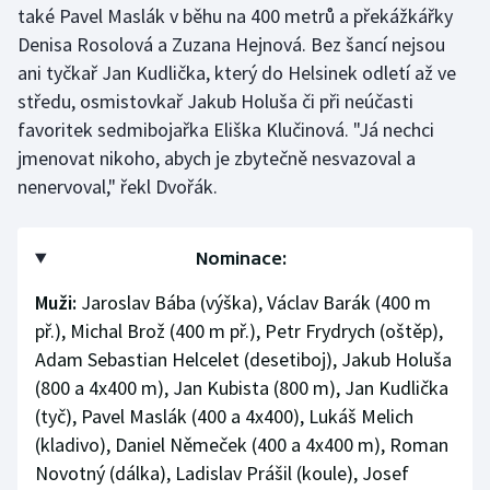
také Pavel Maslák v běhu na 400 metrů a překážkářky
Stolní tenis
Denisa Rosolová a Zuzana Hejnová. Bez šancí nejsou
Triatlon
ani tyčkař Jan Kudlička, který do Helsinek odletí až ve
středu, osmistovkař Jakub Holuša či při neúčasti
Veslování
favoritek sedmibojařka Eliška Klučinová. "Já nechci
jmenovat nikoho, abych je zbytečně nesvazoval a
Vodní slalom
nenervoval," řekl Dvořák.
Volejbal
Nominace:
Ostatní
Muži:
Jaroslav Bába (výška), Václav Barák (400 m
př.), Michal Brož (400 m př.), Petr Frydrych (oštěp),
Adam Sebastian Helcelet (desetiboj), Jakub Holuša
(800 a 4x400 m), Jan Kubista (800 m), Jan Kudlička
(tyč), Pavel Maslák (400 a 4x400), Lukáš Melich
(kladivo), Daniel Němeček (400 a 4x400 m), Roman
Novotný (dálka), Ladislav Prášil (koule), Josef