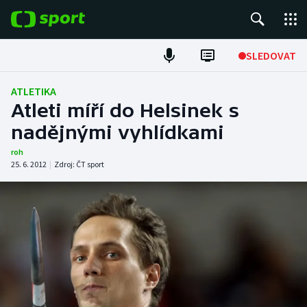
POPULÁRNÍ
SLEDOVAT
Fotbal
ATLETIKA
Atleti míří do Helsinek s
Hokej
nadějnými vyhlídkami
Tenis
roh
25. 6. 2012
|
Zdroj:
ČT sport
Atletika
Cyklistika
DALŠÍ SPORTY
Americký fotbal
NEPŘEHLÉDNĚTE