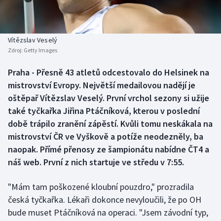
Baseball a softbal
Soutěže
Basketbal
Historické návraty
Vítězslav Veselý
Zdroj:
Getty Images
Biatlon
Aplikace ČT sport
Praha - Přesně 43 atletů odcestovalo do Helsinek na
Boby a skeleton
AZ kvíz
mistrovství Evropy. Největší medailovou nadějí je
oštěpař Vítězslav Veselý. První vrchol sezony si užije
Box
také tyčkařka Jiřina Ptáčníková, kterou v poslední
době trápilo zranění zápěstí. Kvůli tomu neskákala na
Curling
mistrovství ČR ve Vyškově a potíže neodezněly, ba
naopak. Přímé přenosy ze šampionátu nabídne ČT4 a
Dostihy
náš web. První z nich startuje ve středu v 7:55.
Florbal
"Mám tam poškozené kloubní pouzdro," prozradila
Futsal
česká tyčkařka. Lékaři dokonce nevyloučili, že po OH
bude muset Ptáčníková na operaci. "Jsem závodní typ,
Golf