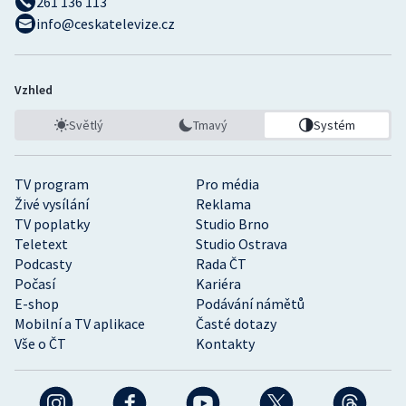
261 136 113
info@ceskatelevize.cz
Vzhled
Světlý
Tmavý
Systém
TV program
Pro média
Živé vysílání
Reklama
TV poplatky
Studio Brno
Teletext
Studio Ostrava
Podcasty
Rada ČT
Počasí
Kariéra
E-shop
Podávání námětů
Mobilní a TV aplikace
Časté dotazy
Vše o ČT
Kontakty