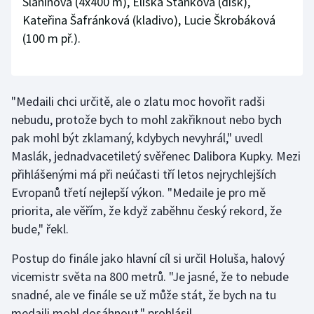
Slaninová (4x400 m), Eliška Staňková (disk),
Kateřina Šafránková (kladivo), Lucie Škrobáková
(100 m př.).
"Medaili chci určitě, ale o zlatu moc hovořit radši
nebudu, protože bych to mohl zakřiknout nebo bych
pak mohl být zklamaný, kdybych nevyhrál," uvedl
Maslák, jednadvacetiletý svěřenec Dalibora Kupky. Mezi
přihlášenými má při neúčasti tří letos nejrychlejších
Evropanů třetí nejlepší výkon. "Medaile je pro mě
priorita, ale věřím, že když zaběhnu český rekord, že
bude," řekl.
Postup do finále jako hlavní cíl si určil Holuša, halový
vicemistr světa na 800 metrů. "Je jasné, že to nebude
snadné, ale ve finále se už může stát, že bych na tu
medaili mohl dosáhnout," prohlásil.