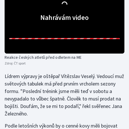
Olympijské hry
Nahrávám video
Parasport
Plavání
Plážový volejbal
Reakce českých atletů před odletem na ME
Ragby
Zdroj:
ČT sport
Lídrem výpravy je oštěpař Vítězslav Veselý. Vedoucí muž
Rychlobruslení
světových tabulek má před prvním vrcholem sezony
formu. "Poslední trénink jsme měli teď v sobotu a
Rychlostní kanoistika
nevypadalo to vůbec špatně. Člověk to musí prodat na
Short track
bojišti. Doufám, že se mi to podaří," řekl svěřenec Jana
Železného.
Sportovní střelba
Podle letošních výkonů by o cenné kovy měli bojovat