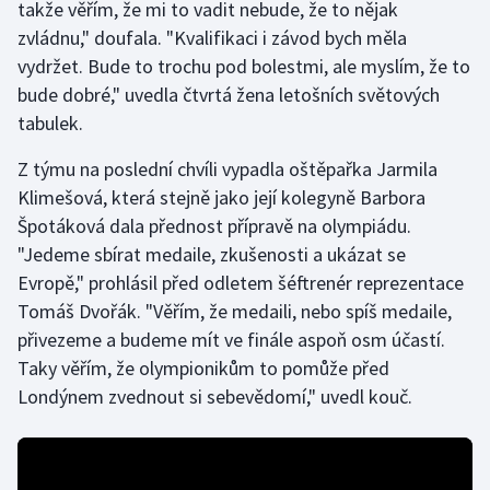
takže věřím, že mi to vadit nebude, že to nějak
zvládnu," doufala. "Kvalifikaci i závod bych měla
Gymnastika
vydržet. Bude to trochu pod bolestmi, ale myslím, že to
bude dobré," uvedla čtvrtá žena letošních světových
Házená
tabulek.
Jezdectví
Z týmu na poslední chvíli vypadla oštěpařka Jarmila
Klimešová, která stejně jako její kolegyně Barbora
Judo
Špotáková dala přednost přípravě na olympiádu.
"Jedeme sbírat medaile, zkušenosti a ukázat se
Krasobruslení
Evropě," prohlásil před odletem šéftrenér reprezentace
Tomáš Dvořák. "Věřím, že medaili, nebo spíš medaile,
Lezení
přivezeme a budeme mít ve finále aspoň osm účastí.
Lyže a snowboard
Taky věřím, že olympionikům to pomůže před
Londýnem zvednout si sebevědomí," uvedl kouč.
Moderní pětiboj
Motorsport