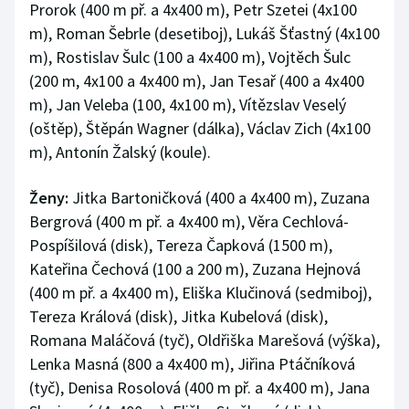
Prorok (400 m př. a 4x400 m), Petr Szetei (4x100
m), Roman Šebrle (desetiboj), Lukáš Šťastný (4x100
m), Rostislav Šulc (100 a 4x400 m), Vojtěch Šulc
(200 m, 4x100 a 4x400 m), Jan Tesař (400 a 4x400
m), Jan Veleba (100, 4x100 m), Vítězslav Veselý
(oštěp), Štěpán Wagner (dálka), Václav Zich (4x100
m), Antonín Žalský (koule).
Ženy:
Jitka Bartoničková (400 a 4x400 m), Zuzana
Bergrová (400 m př. a 4x400 m), Věra Cechlová-
Pospíšilová (disk), Tereza Čapková (1500 m),
Kateřina Čechová (100 a 200 m), Zuzana Hejnová
(400 m př. a 4x400 m), Eliška Klučinová (sedmiboj),
Tereza Králová (disk), Jitka Kubelová (disk),
Romana Maláčová (tyč), Oldřiška Marešová (výška),
Lenka Masná (800 a 4x400 m), Jiřina Ptáčníková
(tyč), Denisa Rosolová (400 m př. a 4x400 m), Jana