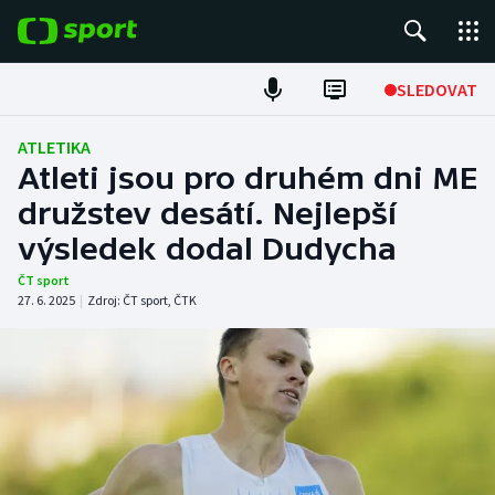
POPULÁRNÍ
SLEDOVAT
Fotbal
ATLETIKA
Atleti jsou pro druhém dni ME
Hokej
družstev desátí. Nejlepší
výsledek dodal Dudycha
Tenis
ČT sport
Atletika
27. 6. 2025
|
Zdroj:
ČT sport
,
ČTK
Cyklistika
DALŠÍ SPORTY
Americký fotbal
NEPŘEHLÉDNĚTE