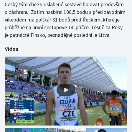
Český tým chce v oslabené sestavě bojovat především
o záchranu. Zatím nasbíral 108,5 bodu a před závodním
Gymnastika
víkendem má polštář 31 bodů před Řeckem, které je
průběžně na první sestupové 14. příčce. Těsně za Řeky
Házená
je patnácté Finsko, beznadějně poslední je Litva.
Jezdectví
Videa
Judo
Krasobruslení
Lezení
Lyže a snowboard
Moderní pětiboj
Motorsport