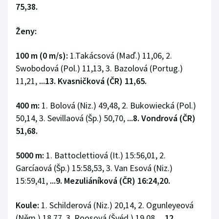
75,38.
Ženy:
100 m (0 m/s):
1.Takácsová (Maď.) 11,06, 2.
Swobodová (Pol.) 11,13, 3. Bazolová (Portug.)
11,21,
...13. Kvasničková (ČR) 11,65.
400 m:
1. Bolová (Niz.) 49,48, 2. Bukowiecká (Pol.)
50,14, 3. Sevillaová (Šp.) 50,70,
...8. Vondrová (ČR)
51,68.
5000 m:
1. Battoclettiová (It.) 15:56,01, 2.
Garcíaová (Šp.) 15:58,53, 3. Van Esová (Niz.)
15:59,41,
...9. Mezuliáníková (ČR) 16:24,20.
Koule:
1. Schilderová (Niz.) 20,14, 2. Ogunleyeová
(Něm.) 18,77, 3. Roosová (Švéd.) 19,08,
...12.