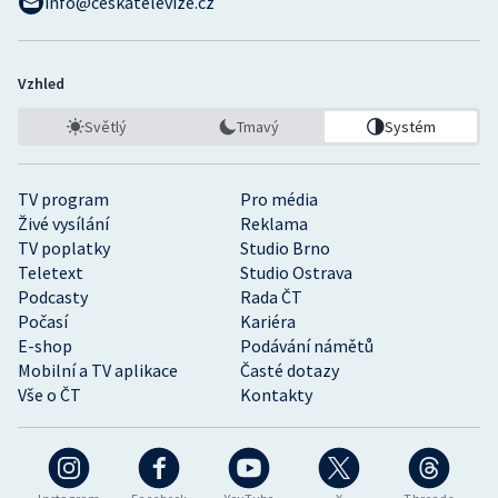
info@ceskatelevize.cz
Vzhled
Světlý
Tmavý
Systém
TV program
Pro média
Živé vysílání
Reklama
TV poplatky
Studio Brno
Teletext
Studio Ostrava
Podcasty
Rada ČT
Počasí
Kariéra
E-shop
Podávání námětů
Mobilní a TV aplikace
Časté dotazy
Vše o ČT
Kontakty