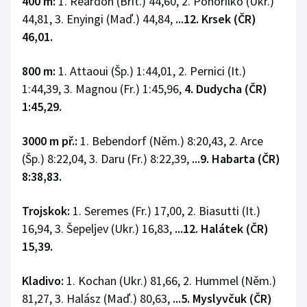
400 m:
1. Reardon (Brit.) 44,60, 2. Pohorilko (Ukr.)
44,81, 3. Enyingi (Maď.) 44,84,
...12. Krsek (ČR)
46,01.
800 m:
1. Attaoui (Šp.) 1:44,01, 2. Pernici (It.)
1:44,39, 3. Magnou (Fr.) 1:45,96,
4. Dudycha (ČR)
1:45,29.
3000 m př.:
1. Bebendorf (Něm.) 8:20,43, 2. Arce
(Šp.) 8:22,04, 3. Daru (Fr.) 8:22,39,
...9. Habarta (ČR)
8:38,83.
Trojskok:
1. Seremes (Fr.) 17,00, 2. Biasutti (It.)
16,94, 3. Šepeljev (Ukr.) 16,83,
...12. Halátek (ČR)
15,39.
Kladivo:
1. Kochan (Ukr.) 81,66, 2. Hummel (Něm.)
81,27, 3. Halász (Maď.) 80,63,
...5. Myslyvčuk (ČR)