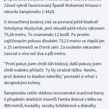
Stolní tenis
Závod vyhrál favorizovaný Španěl Mohamed Attaoui v
rekordu šampionátu 1:44,01.
Triatlon
O dvouciferný bodový zisk se postaral ještě kladivář
Veslování
Volodymyr Myslyvčuk, jenž obsadil páté místo výkonem
75,38 metru. To znamenalo 12 bodů. Po prvním
Vodní slalom
zajišťovacím pokusu dlouhém 75,13 metru se zlepšil jen
o 25 centimetrů ve čtvrté sérii. Za osobním rekordem
Volejbal
zaostal o více než dva a půl metru.
Ostatní
"První pokus jsem chtěl dát klidový, další pokusy jsem
chtěl malinko přitlačit. Ty šly strašně těžko. Nevím,
proč dneska to kladivo neletělo," posteskl si vrhač s
ukrajinskými kořeny.
Šampionátu zatím vládnou nizozemské oranžové barvy.
S přispěním dnešních triumfů Femke Bolové v běhu na
400 metrů, koulařky Jessiky Schilderové a diskařky