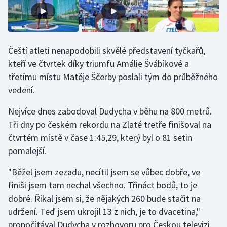
Olympijské hry
Parasport
Čeští atleti nenapodobili skvělé představení tyčkařů,
kteří ve čtvrtek díky triumfu Amálie Švábíkové a
Plavání
třetímu místu Matěje Ščerby poslali tým do průběžného
Plážový volejbal
vedení.
Nejvíce dnes zabodoval Dudycha v běhu na 800 metrů.
Ragby
Tři dny po českém rekordu na Zlaté tretře finišoval na
čtvrtém místě v čase 1:45,29, který byl o 81 setin
Rychlobruslení
pomalejší.
Rychlostní kanoistika
"Běžel jsem zezadu, necítil jsem se vůbec dobře, ve
finiši jsem tam nechal všechno. Třináct bodů, to je
Short track
dobré. Říkal jsem si, že nějakých 260 bude stačit na
Sportovní střelba
udržení. Teď jsem ukrojil 13 z nich, je to dvacetina,"
propočítával Dudycha v rozhovoru pro Českou televizi.