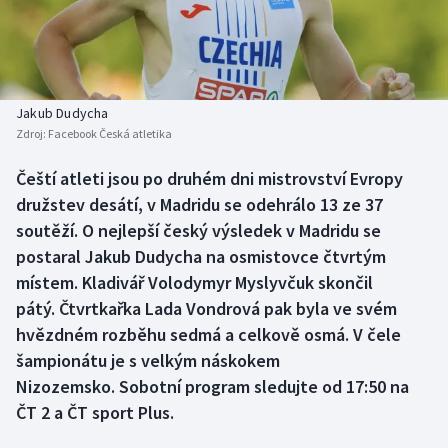
Baseball a softbal
Soutěže
Basketbal
Historické návraty
Biatlon
Aplikace ČT sport
Jakub Dudycha
Zdroj:
Facebook Česká atletika
Boby a skeleton
AZ kvíz
Čeští atleti jsou po druhém dni mistrovství Evropy
družstev desátí, v Madridu se odehrálo 13 ze 37
Box
soutěží. O nejlepší český výsledek v Madridu se
Curling
postaral Jakub Dudycha na osmistovce čtvrtým
místem. Kladivář Volodymyr Myslyvčuk skončil
Dostihy
pátý. Čtvrtkařka Lada Vondrová pak byla ve svém
hvězdném rozběhu sedmá a celkově osmá. V čele
Florbal
šampionátu je s velkým náskokem
Nizozemsko. Sobotní program sledujte od 17:50 na
Futsal
ČT 2 a ČT sport Plus.
Golf