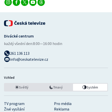
Divácké centrum
každý všední den:
8:00—16:00 hodin
261 136 113
info@ceskatelevize.cz
Vzhled
Světlý
Tmavý
Systém
TV program
Pro média
Živé vysílání
Reklama