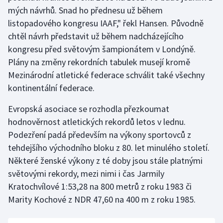
mých návrhů. Snad ho přednesu už během
Olympijské hry
listopadového kongresu IAAF," řekl Hansen. Původně
chtěl návrh představit už během nadcházejícího
Parasport
kongresu před světovým šampionátem v Londýně.
Plány na změny rekordních tabulek musejí kromě
Plavání
Mezinárodní atletické federace schválit také všechny
Plážový volejbal
kontinentální federace.
Evropská asociace se rozhodla přezkoumat
Ragby
hodnověrnost atletických rekordů letos v lednu.
Podezření padá především na výkony sportovců z
Rychlobruslení
tehdejšího východního bloku z 80. let minulého století.
Rychlostní kanoistika
Některé ženské výkony z té doby jsou stále platnými
světovými rekordy, mezi nimi i čas Jarmily
Short track
Kratochvílové 1:53,28 na 800 metrů z roku 1983 či
Marity Kochové z NDR 47,60 na 400 m z roku 1985.
Sportovní střelba