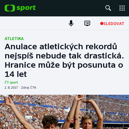
POPULÁRNÍ
SLEDOVAT
Fotbal
ATLETIKA
Anulace atletických rekordů
Hokej
nejspíš nebude tak drastická.
Hranice může být posunuta o
Tenis
14 let
Atletika
ČT sport
2. 8. 2017
|
Zdroj:
ČTK
Cyklistika
DALŠÍ SPORTY
Americký fotbal
NEPŘEHLÉDNĚTE