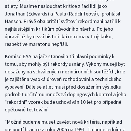
atlety. Musíme naslouchat kritice z řad lidí jako
Jonathan (Edwards) a Paula (Radcliffeová)," prohlásil
Gymnastika
Hansen. Právě oba britští světoví rekordmani patřili k
Házená
nejhlasitějším kritikům původního návrhu. Po jeho
úpravě už by o svá historická maxima v trojskoku,
Jezdectví
respektive maratonu nepřišli.
Judo
Komise EAA na jaře stanovila tři hlavní podmínky k
tomu, aby mohly být rekordy uznány. Výkony musejí být
Krasobruslení
dosaženy na schválených mezinárodních soutěžích, kde
je zajištěna vysoká úroveň rozhodování a technického
Lezení
vybavení. Dále se atlet musí před dosažením výsledku
podrobit určitému množství dopingových kontrol a jeho
Lyže a snowboard
"rekordní" vzorek bude uchováván 10 let pro případné
opětovné testování.
Moderní pětiboj
"Možná budeme muset zavést nová kritéria, například
Motorsport
posunutí hranice z roku 2005 na 1991. To bude jedním z