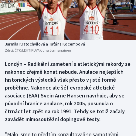
Baseball a softbal
Soutěže
Basketbal
Historické návraty
Biatlon
Aplikace ČT sport
Jarmila Kratochvílová a Taťána Kocembová
Boby a skeleton
AZ kvíz
Zdroj:
ČTK/LEHTIKUVA/Juha Jormanainen
Box
Londýn – Radikální zametení s atletickými rekordy se
nakonec zřejmě konat nebude. Anulace nejlepších
Curling
historických výsledků však přesto v jisté formě
proběhne. Nakonec ale šéf evropské atletické
Dostihy
asociace (EAA) Svein Arne Hansen navrhuje, aby se
původní hranice anulace, rok 2005, posunula o
Florbal
čtrnáct let zpět na rok 1991. Tehdy se totiž začaly
zavádět mimosoutěžní dopingové testy.
Futsal
"Málo jsme to předtím konzultovali se samotnými
Golf