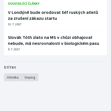
Stolní tenis
SOUVISEJÍCÍ ČLÁNKY
V Londýně bude orodovat šéf ruských atletů
Triatlon
za zrušení zákazu startu
31. 7. 2017
Veslování
Slovák Tóth zlato na MS v chůzi obhajovat
Vodní slalom
nebude, má nesrovnalosti v biologickém pasu
9. 7. 2017
Volejbal
Ostatní
ŠTÍTKY
Atletika
Doping