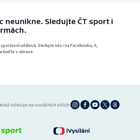
 neunikne. Sledujte ČT sport i
ormách.
 sportovní události. Sledujte nás i na Facebooku, X,
a buďte v obraze.
eská televize na sociálních sítích: