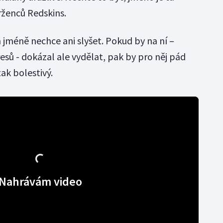
rženců Redskins.
 jméně nechce ani slyšet. Pokud by na ní –
esů - dokázal ale vydělat, pak by pro něj pád
ak bolestivý.
Nahrávám video