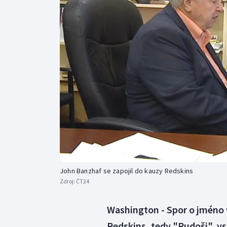
Curling
Dostihy
Florbal
Futsal
Golf
Gymnastika
John Banzhaf se zapojil do kauzy Redskins
Zdroj:
ČT24
Washington - Spor o jméno
Redskins, tedy "Rudoši", vst