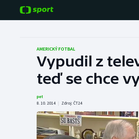
POPULÁRNÍ
DALŠÍ SPORTY
Fotbal
Americký fotbal
AMERICKÝ FOTBAL
Vypudil z tele
Hokej
Baseball a softbal
teď se chce v
Tenis
Basketbal
Atletika
Biatlon
pet
8. 10. 2014
|
Zdroj:
ČT24
Cyklistika
Boby a skeleton
Box