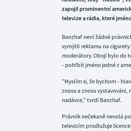
zapojil prominentní americ
televize a rádia, které jmén
Banzhaf není žádné právnické
vymýtil reklamu na cigarety
moderátory. Obojí bylo do té
- pohřbít jméno jedné z ame
"Myslím si, že bychom - hlavn
znovu a znovu vystavováni, n
nadávce," tvrdí Banzhaf.
Právník nečekaně nevolá po 
televizím prodlužuje licence