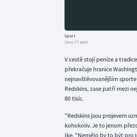
Sport
Zdroj:
ČT sport
V cestě stojí peníze a tradi
překračuje hranice Washingt
nejnavštěvovanějším sportem
Redskins, zase patří mezi ne
80 tisíc.
"Redskins jsou projevem uzná
kohokoliv. Je to jenom přez
Ike. "Nemělo by to být pro i