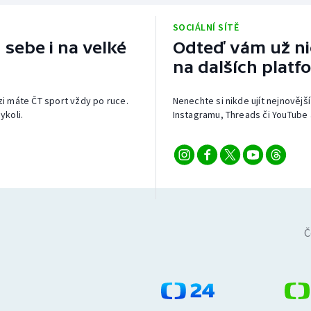
SOCIÁLNÍ SÍTĚ
 sebe i na velké
Odteď vám už nic
na dalších platf
izi máte ČT sport vždy po ruce.
Nenechte si nikde ujít nejnovější
ykoli.
Instagramu, Threads či YouTube 
Č