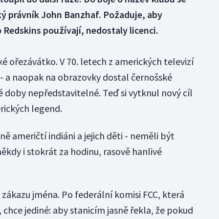
ký právník John Banzhaf. Požaduje, aby
o Redskins používají, nedostaly licenci.
 ořezávátko. V 70. letech z amerických televizí
 - a naopak na obrazovky dostal černošské
 doby nepředstavitelné. Teď si vytknul nový cíl
rických legend.
ě američtí indiáni a jejich děti - neměli být
ěkdy i stokrát za hodinu, rasově hanlivé
zákazu jména. Po federální komisi FCC, která
, chce jediné: aby stanicím jasně řekla, že pokud