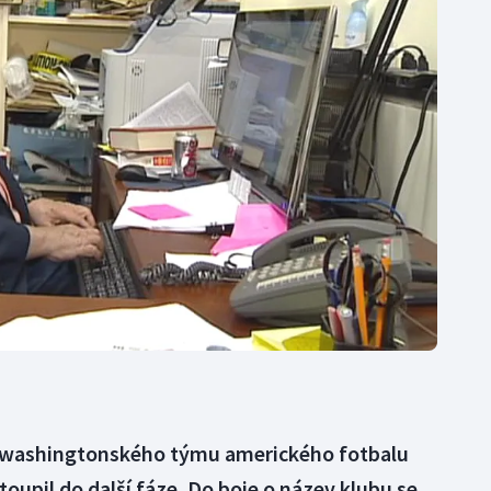
Moderní pětiboj
Triatlon
Motorsport
Veslování
Olympijské hry
Vodní slalom
Parasport
Volejbal
Plavání
Ostatní
Plážový volejbal
 washingtonského týmu amerického fotbalu
oupil do další fáze. Do boje o název klubu se