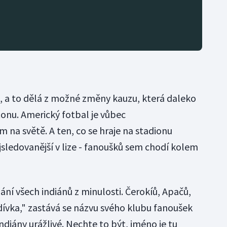
ce, a to dělá z možné změny kauzu, která daleko
onu. Americký fotbal je vůbec
 na světě. A ten, co se hraje na stadionu
jsledovanější v lize - fanoušků sem chodí kolem
ní všech indiánů z minulosti. Čerokíů, Apačů,
dívka," zastává se názvu svého klubu fanoušek
ndiány urážlivé. Nechte to být, jméno je tu