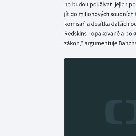
ho budou používat, jejich pov
jít do milionových soudních 
komisaři a desítka dalších o
Redskins - opakovaně a poku
zákon," argumentuje Banzha