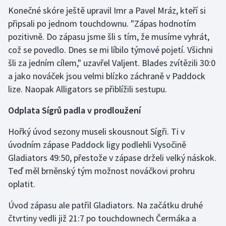
Stolní tenis
Konečné skóre ještě upravil Imr a Pavel Mráz, kteří si
připsali po jednom touchdownu. "Zápas hodnotím
Triatlon
pozitivně. Do zápasu jsme šli s tím, že musíme vyhrát,
což se povedlo. Dnes se mi líbilo týmové pojetí. Všichni
Veslování
šli za jedním cílem," uzavřel Valjent. Blades zvítězili 30:0
a jako nováček jsou velmi blízko záchraně v Paddock
Vodní slalom
lize. Naopak Alligators se přiblížili sestupu.
Volejbal
Odplata Sígrů padla v prodloužení
Ostatní
Hořký úvod sezony museli skousnout Sígři. Ti v
úvodním zápase Paddock ligy podlehli Vysočině
Gladiators 49:50, přestože v zápase drželi velký náskok.
Teď měl brněnský tým možnost nováčkovi prohru
oplatit.
Úvod zápasu ale patřil Gladiators. Na začátku druhé
čtvrtiny vedli již 21:7 po touchdownech Čermáka a