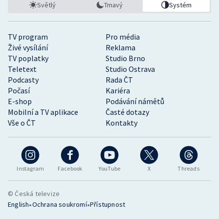
Světlý
Tmavý
Systém
TV program
Pro média
Živé vysílání
Reklama
TV poplatky
Studio Brno
Teletext
Studio Ostrava
Podcasty
Rada ČT
Počasí
Kariéra
E-shop
Podávání námětů
Mobilní a TV aplikace
Časté dotazy
Vše o ČT
Kontakty
Instagram
Facebook
YouTube
X
Threads
© Česká televize
•
•
English
Ochrana soukromí
Přístupnost