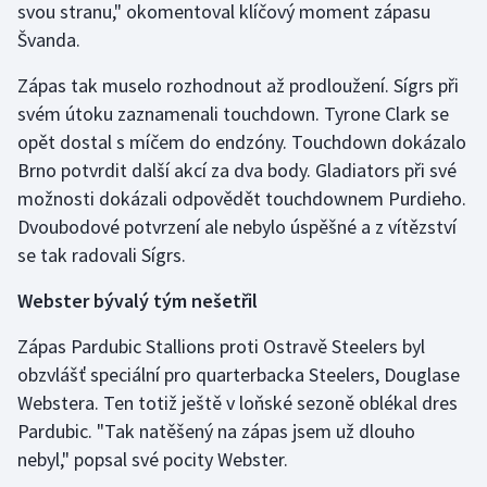
svou stranu," okomentoval klíčový moment zápasu
Švanda.
Zápas tak muselo rozhodnout až prodloužení. Sígrs při
svém útoku zaznamenali touchdown. Tyrone Clark se
opět dostal s míčem do endzóny. Touchdown dokázalo
Brno potvrdit další akcí za dva body. Gladiators při své
možnosti dokázali odpovědět touchdownem Purdieho.
Dvoubodové potvrzení ale nebylo úspěšné a z vítězství
se tak radovali Sígrs.
Webster bývalý tým nešetřil
Zápas Pardubic Stallions proti Ostravě Steelers byl
obzvlášť speciální pro quarterbacka Steelers, Douglase
Webstera. Ten totiž ještě v loňské sezoně oblékal dres
Pardubic. "Tak natěšený na zápas jsem už dlouho
nebyl," popsal své pocity Webster.