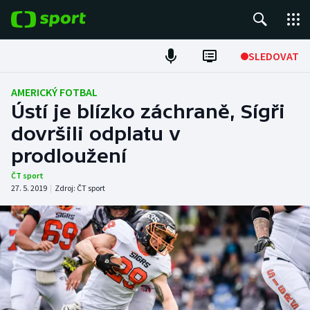
POPULÁRNÍ
SLEDOVAT
Fotbal
AMERICKÝ FOTBAL
Ústí je blízko záchraně, Sígři
Hokej
dovršili odplatu v
prodloužení
Tenis
ČT sport
Atletika
27. 5. 2019
|
Zdroj:
ČT sport
Cyklistika
DALŠÍ SPORTY
Americký fotbal
NEPŘEHLÉDNĚTE