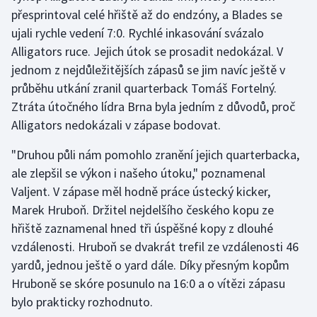
přesprintoval celé hřiště až do endzóny, a Blades se
Olympijské hry
ujali rychle vedení 7:0. Rychlé inkasování svázalo
Alligators ruce. Jejich útok se prosadit nedokázal. V
Parasport
jednom z nejdůležitějších zápasů se jim navíc ještě v
průběhu utkání zranil quarterback Tomáš Fortelný.
Plavání
Ztráta útočného lídra Brna byla jedním z důvodů, proč
Plážový volejbal
Alligators nedokázali v zápase bodovat.
"Druhou půli nám pomohlo zranění jejich quarterbacka,
Ragby
ale zlepšil se výkon i našeho útoku," poznamenal
Valjent. V zápase měl hodně práce ústecký kicker,
Rychlobruslení
Marek Hruboň. Držitel nejdelšího českého kopu ze
Rychlostní kanoistika
hřiště zaznamenal hned tři úspěšné kopy z dlouhé
vzdálenosti. Hruboň se dvakrát trefil ze vzdálenosti 46
Short track
yardů, jednou ještě o yard dále. Díky přesným kopům
Hruboně se skóre posunulo na 16:0 a o vítězi zápasu
Sportovní střelba
bylo prakticky rozhodnuto.