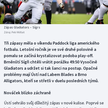
Baseball a softbal
Soutěže
Basketbal
Historické návraty
Biatlon
Aplikace ČT sport
Zápas Gladiators – Sígrs
Zdroj:
Petr Milfait
Boby a skeleton
AZ kvíz
Tři zápasy měla o víkendu Paddock liga amerického
fotbalu. Letošní ročník je ve své druhé polovině a
Box
pomalu se začíná krystalizovat podoba play-off.
Curling
Brněnští Sígři chtěli vrátit porážku 49:50 Vysočině
Gladiators a udržet si tak šanci na postup. Opačné
Dostihy
problémy mají Ústí nad Labem Blades a Brno
Alligators, kteří se střetli v duelu posledních týmů.
Florbal
Nováček blízko záchraně
Futsal
Ústí sehrálo svůj důležitý zápas v nové kulise. Poprvé se
Golf