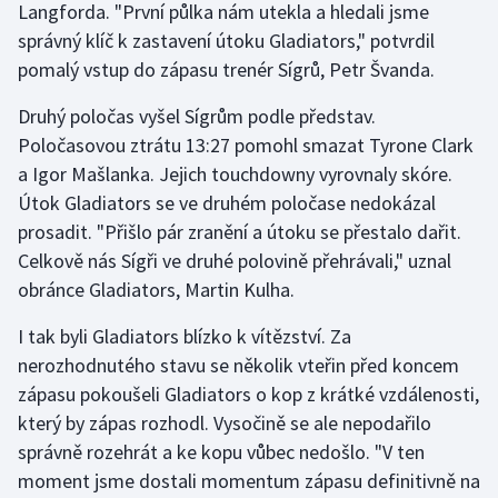
Langforda. "První půlka nám utekla a hledali jsme
správný klíč k zastavení útoku Gladiators," potvrdil
pomalý vstup do zápasu trenér Sígrů, Petr Švanda.
Druhý poločas vyšel Sígrům podle představ.
Poločasovou ztrátu 13:27 pomohl smazat Tyrone Clark
a Igor Mašlanka. Jejich touchdowny vyrovnaly skóre.
Útok Gladiators se ve druhém poločase nedokázal
prosadit. "Přišlo pár zranění a útoku se přestalo dařit.
Celkově nás Sígři ve druhé polovině přehrávali," uznal
obránce Gladiators, Martin Kulha.
I tak byli Gladiators blízko k vítězství. Za
nerozhodnutého stavu se několik vteřin před koncem
zápasu pokoušeli Gladiators o kop z krátké vzdálenosti,
který by zápas rozhodl. Vysočině se ale nepodařilo
správně rozehrát a ke kopu vůbec nedošlo. "V ten
moment jsme dostali momentum zápasu definitivně na