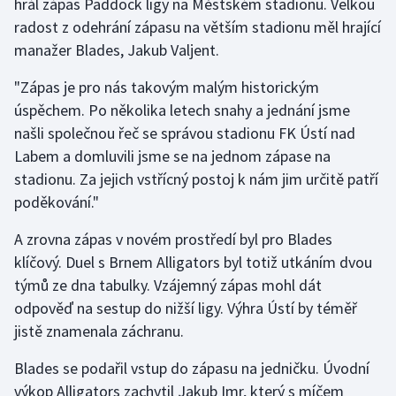
hrál zápas Paddock ligy na Městském stadionu. Velkou
radost z odehrání zápasu na větším stadionu měl hrající
Gymnastika
manažer Blades, Jakub Valjent.
Házená
"Zápas je pro nás takovým malým historickým
úspěchem. Po několika letech snahy a jednání jsme
Jezdectví
našli společnou řeč se správou stadionu FK Ústí nad
Labem a domluvili jsme se na jednom zápase na
Judo
stadionu. Za jejich vstřícný postoj k nám jim určitě patří
poděkování."
Krasobruslení
A zrovna zápas v novém prostředí byl pro Blades
Lezení
klíčový. Duel s Brnem Alligators byl totiž utkáním dvou
týmů ze dna tabulky. Vzájemný zápas mohl dát
Lyže a snowboard
odpověď na sestup do nižší ligy. Výhra Ústí by téměř
jistě znamenala záchranu.
Moderní pětiboj
Blades se podařil vstup do zápasu na jedničku. Úvodní
Motorsport
výkop Alligators zachytil Jakub Imr, který s míčem