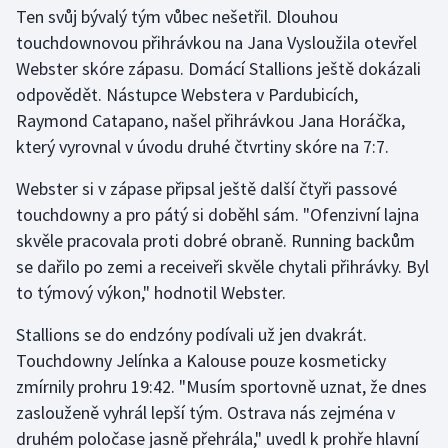
Ten svůj bývalý tým vůbec nešetřil. Dlouhou
touchdownovou přihrávkou na Jana Vysloužila otevřel
Webster skóre zápasu. Domácí Stallions ještě dokázali
odpovědět. Nástupce Webstera v Pardubicích,
Raymond Catapano, našel přihrávkou Jana Horáčka,
který vyrovnal v úvodu druhé čtvrtiny skóre na 7:7.
Webster si v zápase připsal ještě další čtyři passové
touchdowny a pro pátý si doběhl sám. "Ofenzivní lajna
skvěle pracovala proti dobré obraně. Running backům
se dařilo po zemi a receiveři skvěle chytali přihrávky. Byl
to týmový výkon," hodnotil Webster.
Stallions se do endzóny podívali už jen dvakrát.
Touchdowny Jelínka a Kalouse pouze kosmeticky
zmírnily prohru 19:42. "Musím sportovně uznat, že dnes
zaslouženě vyhrál lepší tým. Ostrava nás zejména v
druhém poločase jasně přehrála," uvedl k prohře hlavní