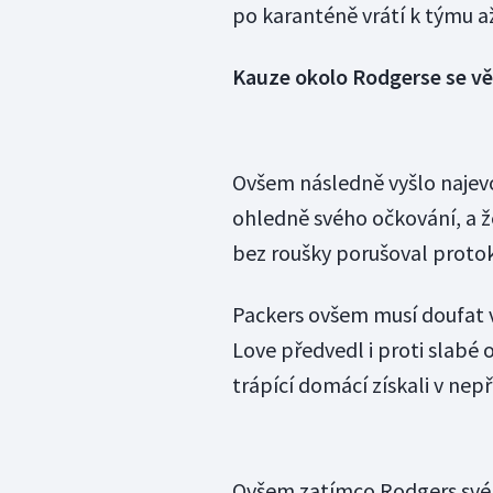
po karanténě vrátí k týmu a
Kauze okolo Rodgerse se vě
Ovšem následně vyšlo najevo
ohledně svého očkování, a ž
bez roušky porušoval protok
Packers ovšem musí doufat v
Love předvedl i proti slab
trápící domácí získali v nep
Ovšem zatímco Rodgers své c