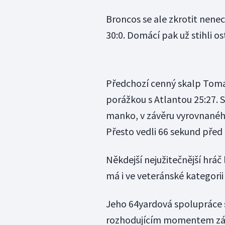
Broncos se ale zkrotit nenec
30:0. Domácí pak už stihli os
Předchozí cenný skalp Tom
porážkou s Atlantou 25:27. 
manko, v závěru vyrovnanéh
Přesto vedli 66 sekund pře
Někdejší nejužitečnější hráč l
má i ve veteránské kategorii
Jeho 64yardová spolupráce 
rozhodujícím momentem zápa