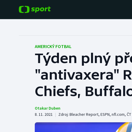
POPULÁRNÍ
DALŠÍ SPORTY
Fotbal
Americký fotbal
AMERICKÝ FOTBAL
Týden plný př
Hokej
Baseball a softbal
"antivaxera" R
Tenis
Basketbal
Atletika
Chiefs, Buffal
Biatlon
Cyklistika
Boby a skeleton
Otakar Duben
8. 11. 2021
|
Zdroj:
Bleacher Report
,
ESPN
,
nfl.com
,
ČT
Box