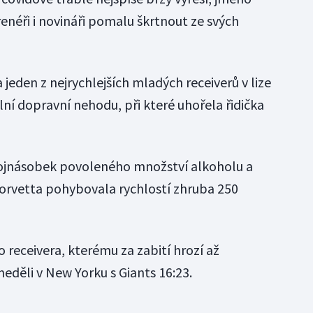
néři i novináři pomalu škrtnout ze svých
jeden z nejrychlejších mladých receiverů v lize
ální dopravní nehodu, při které uhořela řidička
dvojnásobek povoleného množství alkoholu a
corvetta pohybovala rychlostí zhruba 250
 receivera, kterému za zabití hrozí až
 neděli v New Yorku s Giants 16:23.