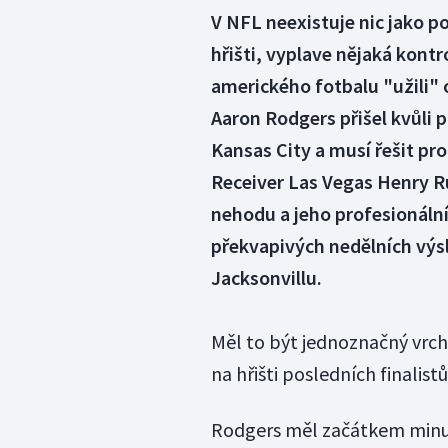
V NFL neexistuje nic jako p
hřišti, vyplave nějaká kontr
amerického fotbalu "užili" 
Aaron Rodgers přišel kvůli 
Kansas City a musí řešit p
Receiver Las Vegas Henry R
nehodu a jeho profesionální 
překvapivých nedělních výsl
Jacksonvillu.
Měl to být jednoznačný vrc
na hřišti posledních finalist
Rodgers měl začátkem minulé