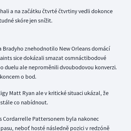
hali a na začátku čtvrté čtvrtiny vedli dokonce
tudné skóre jen snížit.
a Bradyho znehodnotilo New Orleans domácí
Saints sice dokázali smazat osmnáctibodové
o duelu ale neproměnili dvoubodovou konverzi.
d koncem o bod.
igy Matt Ryan ale v kritické situaci ukázal, že
 stále co nabídnout.
s Cordarrelle Pattersonem byla nakonec
su, neboť hosté následně pozici v redzóně