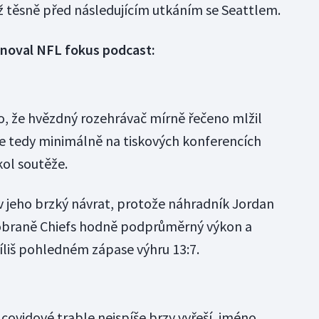
ž těsně před následujícím utkáním se Seattlem.
noval NFL fokus podcast:
, že hvězdný rozehrávač mírně řečeno mlžil
e tedy minimálně na tiskových konferencích
ol soutěže.
 jeho brzký návrat, protože náhradník Jordan
é obraně Chiefs hodně podprůměrný výkon a
říliš pohledném zápase výhru 13:7.
ovidové trable nejspíše brzy vyřeší, jméno