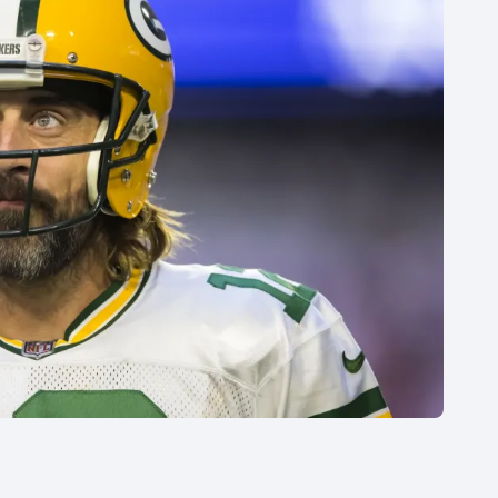
Moderní pětiboj
Triatlon
Motorsport
Veslování
Olympijské hry
Vodní slalom
Parasport
Volejbal
Plavání
Ostatní
Plážový volejbal