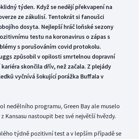
oklidný týden. Když se nedějí překvapení na
overze ze zákulisí. Tentokrát si fanoušci
obojího dosyta. Nejlepší hráč loňské sezony
pozitivnímu testu na koronavirus o zápas s
roblémy s porušováním covid protokolu.
uggs způsobil v opilosti smrtelnou dopravní
kariéra skončila dřív, než začala. Z plejády
edků vyčnívá šokující porážka Buffala v
hol nedělního programu, Green Bay ale muselo
ů z Kansasu nastoupit bez své největší hvězdy.
ho týdně pozitivní test a v lepším případě se