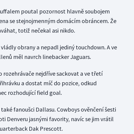
Buffalem poutal pozornost hlavně soubojem
llena se stejnojmenným domácím obráncem. Že
váhat, totiž nečekal asi nikdo.
 vládly obrany a nepadl jediný touchdown. A ve
lenů měl navrch linebacker Jaguars.
 rozehrávače nejdříve sackovat a ve třetí
přihrávku a dostat míč do pozice, odkud
c rozhodující field goal.
také fanoušci Dallasu. Cowboys ověnčení šesti
i Denveru jasnými favority, navíc se jim vrátil
uarterback Dak Prescott.