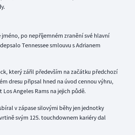
dy.
ké jméno, po nepříjemném zranění své hlavní
odepsalo Tennessee smlouvu s Adrianem
k, který zářil především na začátku předchozí
vém dresu připsal hned na úvod cennou výhru,
t Los Angeles Rams na jejich půdě.
 sbíral v zápase silovými běhy jen jednotky
tvrtině svým 125. touchdownem kariéry dal