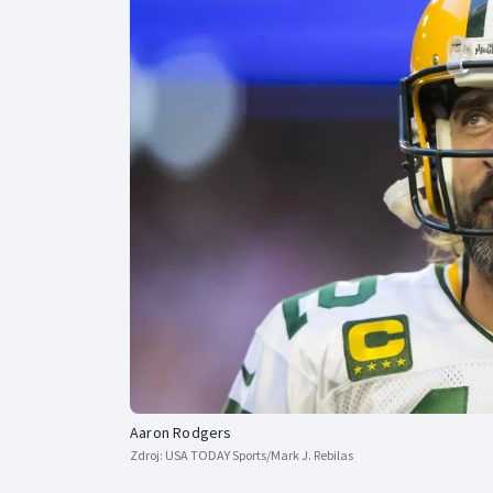
Curling
Dostihy
Florbal
Futsal
Golf
Gymnastika
Aaron Rodgers
Zdroj:
USA TODAY Sports/Mark J. Rebilas