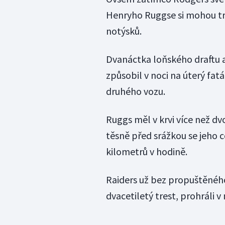
Henryho Ruggse si mohou tre
notýsků.
Dvanáctka loňského draftu a 
způsobil v noci na úterý fat
druhého vozu.
Ruggs měl v krvi více než 
těsně před srážkou se jeho 
kilometrů v hodině.
Raiders už bez propuštěného
dvacetiletý trest, prohráli v