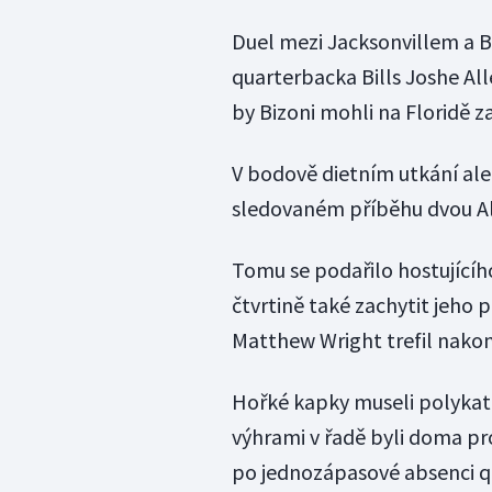
Duel mezi Jacksonvillem a 
quarterbacka Bills Joshe A
by Bizoni mohli na Floridě za
V bodově dietním utkání ale
sledovaném příběhu dvou Al
Tomu se podařilo hostujícího
čtvrtině také zachytit jeho 
Matthew Wright trefil nakone
Hořké kapky museli polykat 
výhrami v řadě byli doma prot
po jednozápasové absenci q