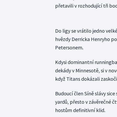
přetavili v rozhodující tři bo
Do ligy se vrátilo jedno vel
hvězdy Derricka Henryho p
Petersonem.
Kdysi dominantní runningbac
dekády v Minnesotě, si v no
když Titans dokázali zaskoči
Budoucí člen Síně slávy sice
yardů, přesto v závěrečné č
hostům definitivní klid.