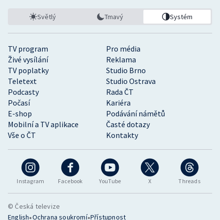
Světlý
Tmavý
Systém
TV program
Pro média
Živé vysílání
Reklama
TV poplatky
Studio Brno
Teletext
Studio Ostrava
Podcasty
Rada ČT
Počasí
Kariéra
E-shop
Podávání námětů
Mobilní a TV aplikace
Časté dotazy
Vše o ČT
Kontakty
Instagram
Facebook
YouTube
X
Threads
© Česká televize
•
•
English
Ochrana soukromí
Přístupnost