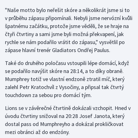
Olympijské hry
"Naše motto bylo neřešit skóre a několikrát jsme si to
v průběhu zápasu připomínali. Nebyli jsme nervózní kvůli
Parasport
špatnému začátku, protože jsme věděli, že se hraje na
čtyři čtvrtiny a sami jsme byli možná překvapení, jak
Plavání
rychle se nám podařilo vrátit do zápasu," vysvětlil po
zápase hlavní trenér Gladiators Ondřej Paulus.
Plážový volejbal
Také do druhého poločasu vstoupili lépe domácí, když
Ragby
se podařilo navýšit skóre na 28:14, a to díky obraně.
Mumphrey totiž ve vlastní endzoně ztratil míč, který
Rychlobruslení
zalehl Petr Kratochvíl z Vysočiny, a připsal tak čtvrtý
touchdown za sebou pro domácí tým.
Rychlostní kanoistika
Lions se v závěrečné čtvrtině dokázali vzchopit. Hned v
Short track
úvodu čtvrtiny snižoval na 20:28 Josef Janota, který
dostal pass od Mumphreyho a dokázal prokličkovat
Sportovní střelba
mezi obránci až do endzóny.