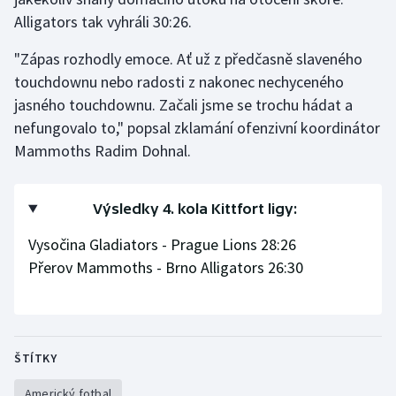
Alligators tak vyhráli 30:26.
"Zápas rozhodly emoce. Ať už z předčasně slaveného
touchdownu nebo radosti z nakonec nechyceného
jasného touchdownu. Začali jsme se trochu hádat a
nefungovalo to," popsal zklamání ofenzivní koordinátor
Mammoths Radim Dohnal.
Výsledky 4. kola Kittfort ligy:
Vysočina Gladiators - Prague Lions 28:26
Přerov Mammoths - Brno Alligators 26:30
ŠTÍTKY
Americký fotbal