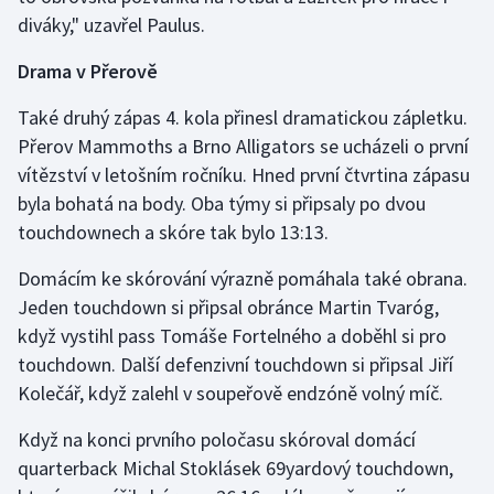
diváky," uzavřel Paulus.
Drama v Přerově
Také druhý zápas 4. kola přinesl dramatickou zápletku.
Přerov Mammoths a Brno Alligators se ucházeli o první
vítězství v letošním ročníku. Hned první čtvrtina zápasu
byla bohatá na body. Oba týmy si připsaly po dvou
touchdownech a skóre tak bylo 13:13.
Domácím ke skórování výrazně pomáhala také obrana.
Jeden touchdown si připsal obránce Martin Tvaróg,
když vystihl pass Tomáše Fortelného a doběhl si pro
touchdown. Další defenzivní touchdown si připsal Jiří
Kolečář, když zalehl v soupeřově endzóně volný míč.
Když na konci prvního poločasu skóroval domácí
quarterback Michal Stoklásek 69yardový touchdown,