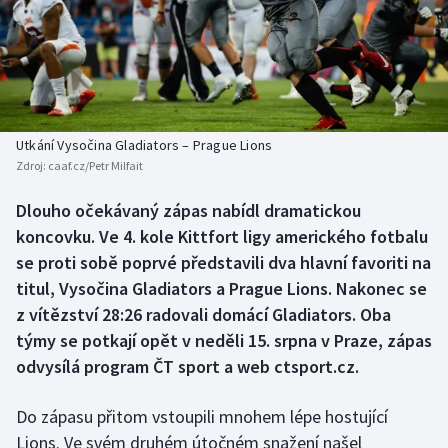
Baseball a softbal
Soutěže
Basketbal
Historické návraty
Biatlon
Aplikace ČT sport
Utkání Vysočina Gladiators – Prague Lions
Boby a skeleton
AZ kvíz
Zdroj:
caaf.cz/Petr Milfait
Box
Dlouho očekávaný zápas nabídl dramatickou
koncovku. Ve 4. kole Kittfort ligy amerického fotbalu
Curling
se proti sobě poprvé představili dva hlavní favoriti na
titul, Vysočina Gladiators a Prague Lions. Nakonec se
Dostihy
z vítězství 28:26 radovali domácí Gladiators. Oba
týmy se potkají opět v neděli 15. srpna v Praze, zápas
Florbal
odvysílá program ČT sport a web ctsport.cz.
Futsal
Do zápasu přitom vstoupili mnohem lépe hostující
Lions. Ve svém druhém útočném snažení našel
Golf