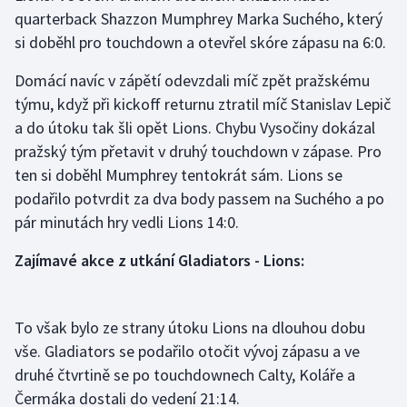
quarterback Shazzon Mumphrey Marka Suchého, který
si doběhl pro touchdown a otevřel skóre zápasu na 6:0.
Gymnastika
Domácí navíc v zápětí odevzdali míč zpět pražskému
Házená
týmu, když při kickoff returnu ztratil míč Stanislav Lepič
a do útoku tak šli opět Lions. Chybu Vysočiny dokázal
Jezdectví
pražský tým přetavit v druhý touchdown v zápase. Pro
Judo
ten si doběhl Mumphrey tentokrát sám. Lions se
podařilo potvrdit za dva body passem na Suchého a po
Krasobruslení
pár minutách hry vedli Lions 14:0.
Zajímavé akce z utkání Gladiators - Lions:
Lezení
Lyže a snowboard
To však bylo ze strany útoku Lions na dlouhou dobu
Moderní pětiboj
vše. Gladiators se podařilo otočit vývoj zápasu a ve
druhé čtvrtině se po touchdownech Calty, Koláře a
Motorsport
Čermáka dostali do vedení 21:14.