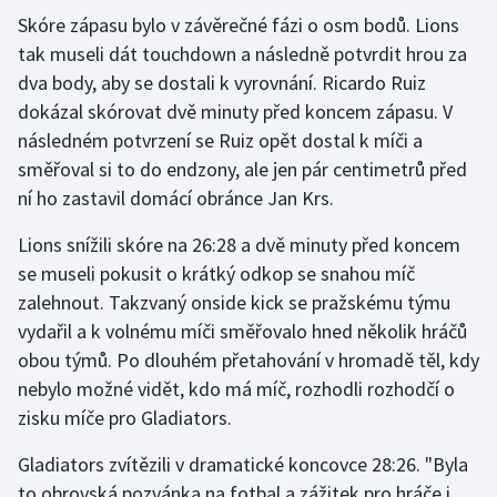
Stolní tenis
Skóre zápasu bylo v závěrečné fázi o osm bodů. Lions
tak museli dát touchdown a následně potvrdit hrou za
Triatlon
dva body, aby se dostali k vyrovnání. Ricardo Ruiz
dokázal skórovat dvě minuty před koncem zápasu. V
Veslování
následném potvrzení se Ruiz opět dostal k míči a
směřoval si to do endzony, ale jen pár centimetrů před
Vodní slalom
ní ho zastavil domácí obránce Jan Krs.
Volejbal
Lions snížili skóre na 26:28 a dvě minuty před koncem
se museli pokusit o krátký odkop se snahou míč
Ostatní
zalehnout. Takzvaný onside kick se pražskému týmu
vydařil a k volnému míči směřovalo hned několik hráčů
obou týmů. Po dlouhém přetahování v hromadě těl, kdy
nebylo možné vidět, kdo má míč, rozhodli rozhodčí o
zisku míče pro Gladiators.
Gladiators zvítězili v dramatické koncovce 28:26. "Byla
to obrovská pozvánka na fotbal a zážitek pro hráče i