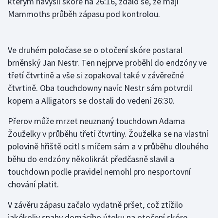
kterým navýšil skóre na 26:16, zdálo se, že mají
Mammoths průběh zápasu pod kontrolou.
Ve druhém poločase se o otočení skóre postaral
brněnský Jan Nestr. Ten nejprve proběhl do endzóny ve
třetí čtvrtině a vše si zopakoval také v závěrečné
čtvrtině. Oba touchdowny navíc Nestr sám potvrdil
kopem a Alligators se dostali do vedení 26:30.
Přerov může mrzet neuznaný touchdown Adama
Žouželky v průběhu třetí čtvrtiny. Žouželka se na vlastní
polovině hřiště ocitl s míčem sám a v průběhu dlouhého
běhu do endzóny několikrát předčasně slavil a
touchdown podle pravidel nemohl pro nesportovní
chování platit.
V závěru zápasu začalo vydatně pršet, což ztížilo
jakékoliv snahy domácího útoku na otočení skóre.