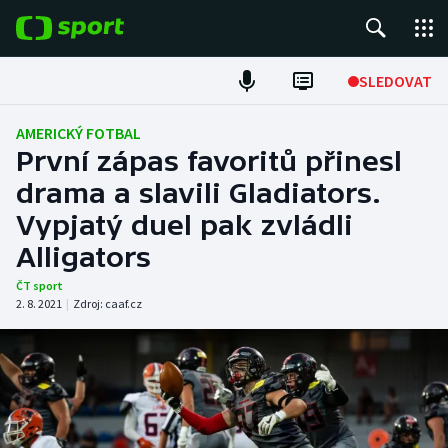
POPULÁRNÍ
SLEDOVAT
Fotbal
AMERICKÝ FOTBAL
První zápas favoritů přinesl
Hokej
drama a slavili Gladiators.
Vypjatý duel pak zvládli
Tenis
Alligators
Atletika
ČT sport
2. 8. 2021
|
Zdroj:
caaf.cz
Cyklistika
DALŠÍ SPORTY
Americký fotbal
NEPŘEHLÉDNĚTE