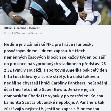
Baseball a softbal
Soutěže
Basketbal
Historické návraty
Biatlon
Aplikace ČT sport
Utkání Carolina - Denver
Zdroj:
AP/Marcio Jose Sanchez
Boby a skeleton
AZ kvíz
Neděle je v zámořské NFL pro hráče i fanoušky
posvátným dnem – dnem zápasu. Ve třech
Box
neměnných časových blocích se každý týden od září
Curling
do prosince na vyprodaných stadionech představí 28
z 32 týmů v soutěži, a sportovní Amerika pak celý den
Dostihy
hltá touchdowny a tvrdé střety. Na další takovou
neděli se chystali i hráči Caroliny Panthers, neúspěšní
Florbal
účastníci letošního Super Bowlu. Jenže v jejich
domovském Charlotte vypukly po zastřelení Keitha
Futsal
Lamonta Scotta občanské nepokoje. A Panthers tak
zůstávají v nejistotě, jestli se zápas s Minnesotou
Golf