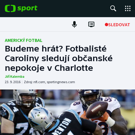
POPULÁRNÍ
SLEDOVAT
Fotbal
AMERICKÝ FOTBAL
Budeme hrát? Fotbalisté
Hokej
Caroliny sledují občanské
nepokoje v Charlotte
Tenis
Jiří Kalemba
Atletika
23. 9. 2016
|
Zdroj:
nfl.com
,
sportingnews.com
Cyklistika
DALŠÍ SPORTY
Americký fotbal
NEPŘEHLÉDNĚTE