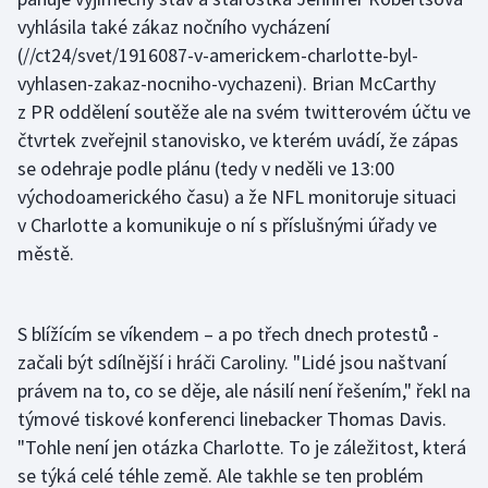
Stolní tenis
vyhlásila také zákaz nočního vycházení
(//ct24/svet/1916087-v-americkem-charlotte-byl-
Triatlon
vyhlasen-zakaz-nocniho-vychazeni). Brian McCarthy
z PR oddělení soutěže ale na svém twitterovém účtu ve
Veslování
čtvrtek zveřejnil stanovisko, ve kterém uvádí, že zápas
se odehraje podle plánu (tedy v neděli ve 13:00
Vodní slalom
východoamerického času) a že NFL monitoruje situaci
v Charlotte a komunikuje o ní s příslušnými úřady ve
Volejbal
městě.
Ostatní
S blížícím se víkendem – a po třech dnech protestů -
začali být sdílnější i hráči Caroliny. "Lidé jsou naštvaní
právem na to, co se děje, ale násilí není řešením," řekl na
týmové tiskové konferenci linebacker Thomas Davis.
"Tohle není jen otázka Charlotte. To je záležitost, která
se týká celé téhle země. Ale takhle se ten problém