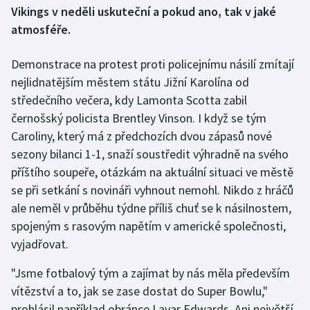
Vikings v neděli uskuteční a pokud ano, tak v jaké
atmosféře.
Gymnastika
Demonstrace na protest proti policejnímu násilí zmítají
Házená
nejlidnatějším městem státu Jižní Karolína od
Jezdectví
středečního večera, kdy Lamonta Scotta zabil
černošský policista Brentley Vinson. I když se tým
Judo
Caroliny, který má z předchozích dvou zápasů nové
sezony bilanci 1-1, snaží soustředit výhradně na svého
Krasobruslení
příštího soupeře, otázkám na aktuální situaci ve městě
se při setkání s novináři vyhnout nemohl. Nikdo z hráčů
Lezení
ale neměl v průběhu týdne příliš chuť se k násilnostem,
spojeným s rasovým napětím v americké společnosti,
Lyže a snowboard
vyjadřovat.
Moderní pětiboj
"Jsme fotbalový tým a zajímat by nás měla především
vítězství a to, jak se zase dostat do Super Bowlu,"
Motorsport
prohlásil například obránce Lavar Edwards. Ani největší