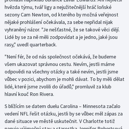
hvězda týmu, tvář ligy a nejužitečnější hráč loňské
Olympijské hry
sezony Cam Newton, od kterého by možná veřejnost
nějaké prohlášení očekávala, za sebe nepřidal nijak
Parasport
vyhraněný názor. "Je nešťastné, že se takové věci dějí.
Plavání
Lidé by se za ně měli zodpovídat a je jedno, jaké jsou
rasy," uvedl quarterback.
Plážový volejbal
"Není fér, že od nás společnost očekává, že budeme
všem ukazovat správnou cestu. Nevím, jestli máme
Ragby
odpovědi na všechny otázky a také nevím, jestli jsme
Rychlobruslení
vůbec v pozici, abychom je mohli dávat. To by měli dělat
lidé, které jsme zvolili do úřadů," promluvil za klub
Rychlostní kanoistika
hlavní kouč Ron Rivera.
Short track
S blížícím se datem duelu Carolina – Minnesota začalo
vedení NFL řešit otázku, jestli by se vůbec měl zápas za
Sportovní střelba
dané situace ve městě uskutečnit. V Charlotte totiž
panuje výjimečný stav a starostka Jennifer Robertsová