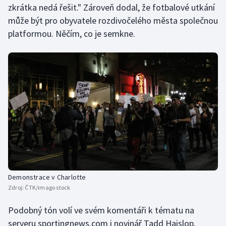
zkrátka nedá řešit." Zároveň dodal, že fotbalové utkání
může být pro obyvatele rozdivočelého města společnou
platformou. Něčím, co je semkne.
Demonstrace v Charlotte
Zdroj:
ČTK/imago stock
Podobný tón volí ve svém komentáři k tématu na
serveru sportingnews.com i novinář Tadd Haislop.