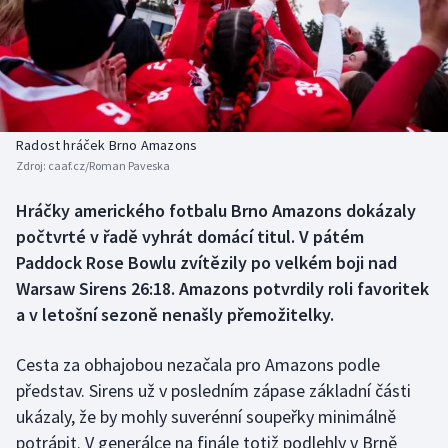
Baseball a softbal
Soutěže
Basketbal
Historické návraty
Biatlon
Aplikace ČT sport
Radost hráček Brno Amazons
Boby a skeleton
AZ kvíz
Zdroj:
caaf.cz/Roman Paveska
Box
Hráčky amerického fotbalu Brno Amazons dokázaly
počtvrté v řadě vyhrát domácí titul. V pátém
Curling
Paddock Rose Bowlu zvítězily po velkém boji nad
Warsaw Sirens 26:18. Amazons potvrdily roli favoritek
Dostihy
a v letošní sezoně nenašly přemožitelky.
Florbal
Cesta za obhajobou nezačala pro Amazons podle
představ. Sirens už v posledním zápase základní části
Futsal
ukázaly, že by mohly suverénní soupeřky minimálně
potrápit. V generálce na finále totiž podlehly v Brně
Golf