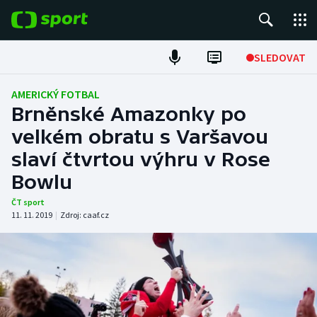
POPULÁRNÍ
SLEDOVAT
Fotbal
AMERICKÝ FOTBAL
Brněnské Amazonky po
Hokej
velkém obratu s Varšavou
slaví čtvrtou výhru v Rose
Tenis
Bowlu
Atletika
ČT sport
11. 11. 2019
|
Zdroj:
caaf.cz
Cyklistika
DALŠÍ SPORTY
Americký fotbal
NEPŘEHLÉDNĚTE