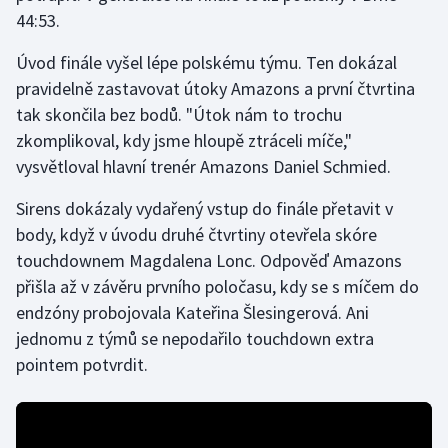
44:53.
Gymnastika
Úvod finále vyšel lépe polskému týmu. Ten dokázal
pravidelně zastavovat útoky Amazons a první čtvrtina
Házená
tak skončila bez bodů. "Útok nám to trochu
zkomplikoval, kdy jsme hloupě ztráceli míče,"
Jezdectví
vysvětloval hlavní trenér Amazons Daniel Schmied.
Judo
Sirens dokázaly vydařený vstup do finále přetavit v
body, když v úvodu druhé čtvrtiny otevřela skóre
Krasobruslení
touchdownem Magdalena Lonc. Odpověď Amazons
přišla až v závěru prvního poločasu, kdy se s míčem do
Lezení
endzóny probojovala Kateřina Šlesingerová. Ani
Lyže a snowboard
jednomu z týmů se nepodařilo touchdown extra
pointem potvrdit.
Moderní pětiboj
Motorsport