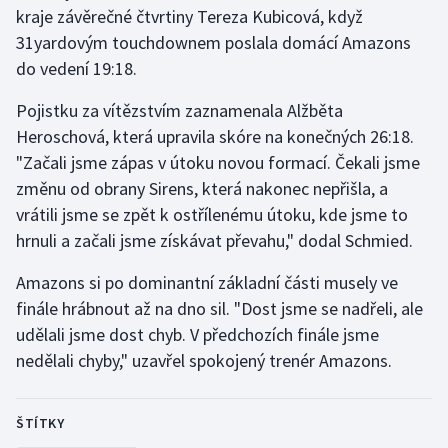
Stolní tenis
kraje závěrečné čtvrtiny Tereza Kubicová, když
31yardovým touchdownem poslala domácí Amazons
Triatlon
do vedení 19:18.
Pojistku za vítězstvím zaznamenala Alžběta
Veslování
Heroschová, která upravila skóre na konečných 26:18.
Vodní slalom
"Začali jsme zápas v útoku novou formací. Čekali jsme
změnu od obrany Sirens, která nakonec nepřišla, a
Volejbal
vrátili jsme se zpět k ostřílenému útoku, kde jsme to
hrnuli a začali jsme získávat převahu," dodal Schmied.
Ostatní
Amazons si po dominantní základní části musely ve
finále hrábnout až na dno sil. "Dost jsme se nadřeli, ale
udělali jsme dost chyb. V předchozích finále jsme
nedělali chyby," uzavřel spokojený trenér Amazons.
ŠTÍTKY