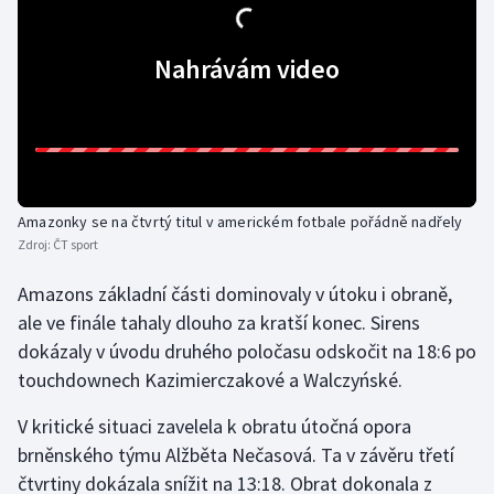
Olympijské hry
Nahrávám video
Parasport
Plavání
Plážový volejbal
Amazonky se na čtvrtý titul v americkém fotbale pořádně nadřely
Ragby
Zdroj:
ČT sport
Amazons základní části dominovaly v útoku i obraně,
Rychlobruslení
ale ve finále tahaly dlouho za kratší konec. Sirens
dokázaly v úvodu druhého poločasu odskočit na 18:6 po
Rychlostní kanoistika
touchdownech Kazimierczakové a Walczyńské.
Short track
V kritické situaci zavelela k obratu útočná opora
brněnského týmu Alžběta Nečasová. Ta v závěru třetí
Sportovní střelba
čtvrtiny dokázala snížit na 13:18. Obrat dokonala z