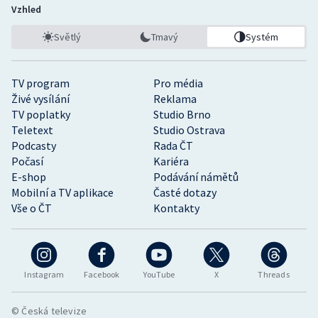
Vzhled
Světlý
Tmavý
Systém
TV program
Pro média
Živé vysílání
Reklama
TV poplatky
Studio Brno
Teletext
Studio Ostrava
Podcasty
Rada ČT
Počasí
Kariéra
E-shop
Podávání námětů
Mobilní a TV aplikace
Časté dotazy
Vše o ČT
Kontakty
Instagram
Facebook
YouTube
X
Threads
© Česká televize