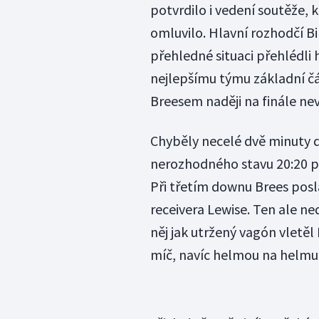
potvrdilo i vedení soutěže, 
omluvilo. Hlavní rozhodčí Bi
přehledné situaci přehlédli
nejlepšímu týmu základní č
Breesem naději na finále nev
Chyběly necelé dvě minuty d
nerozhodného stavu 20:20 při
Při třetím downu Brees posl
receivera Lewise. Ten ale n
něj jak utržený vagón vletě
míč, navíc helmou na helmu,