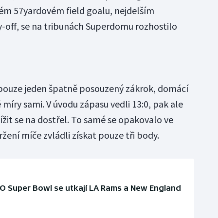
ém 57yardovém field goalu, nejdelším
y-off, se na tribunách Superdomu rozhostilo
pouze jeden špatně posouzený zákrok, domácí
 míry sami. V úvodu zápasu vedli 13:0, pak ale
lížit se na dostřel. To samé se opakovalo ve
držení míče zvládli získat pouze tři body.
. O Super Bowl se utkají LA Rams a New England