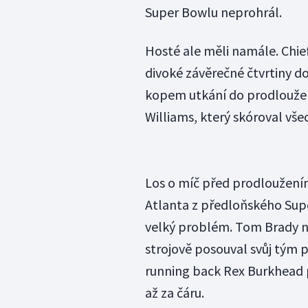
Super Bowlu neprohrál.
Hosté ale měli namále. Chiefs
divoké závěrečné čtvrtiny 
kopem utkání do prodloužen
Williams, který skóroval vše
Los o míč před prodloužením
Atlanta z předloňského Sup
velký problém. Tom Brady 
strojově posouval svůj tým p
running back Rex Burkhead p
až za čáru.