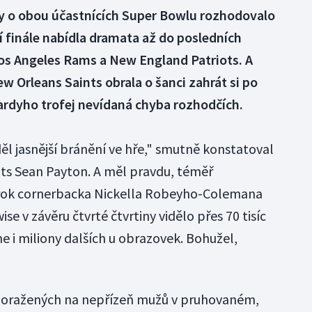
by o obou účastnících Super Bowlu rozhodovalo
 finále nabídla dramata až do posledních
Los Angeles Rams a New England Patriots. A
w Orleans Saints obrala o šanci zahrát si po
ardyho trofej nevídaná chyba rozhodčích.
děl jasnější bránění ve hře," smutně konstatoval
nts Sean Payton. A měl pravdu, téměř
rok cornerbacka Nickella Robeyho-Colemana
 v závěru čtvrté čtvrtiny vidělo přes 70 tisíc
e i miliony dalších u obrazovek. Bohužel,
í poražených na nepřízeň mužů v pruhovaném,