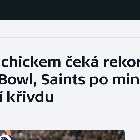
Házená
Ragby
ichickem čeká reko
Jezdectví
Rychlobruslení
Bowl, Saints po min
Rychlostní
Judo
kanoistika
í křivdu
Krasobruslení
Short track
Lezení
Sportovní střelba
Lyže a snowboard
Stolní tenis