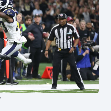
Moderní pětiboj
Triatlon
Motorsport
Veslování
Olympijské hry
Vodní slalom
Parasport
Volejbal
Plavání
Ostatní
Plážový volejbal
e