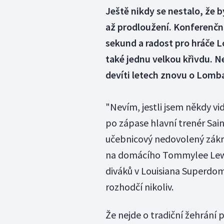
Ještě nikdy se nestalo, že 
až prodloužení. Konferenční
sekund a radost pro hráče 
také jednu velkou křivdu. Ne
devíti letech znovu o Lomb
"Nevím, jestli jsem někdy vi
po zápase hlavní trenér Sai
učebnicový nedovolený zák
na domácího Tommylee Lewise
diváků v Louisiana Superdom
rozhodčí nikoliv.
Že nejde o tradiční žehrán