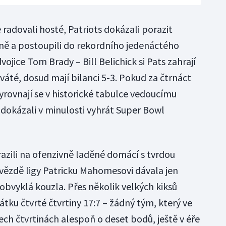
 radovali hosté, Patriots dokázali porazit
oně a postoupili do rekordního jedenáctého
jice Tom Brady – Bill Belichick si Pats zahrají
áté, dosud mají bilanci 5-3. Pokud za čtrnáct
yrovnají se v historické tabulce vedoucímu
 dokázali v minulosti vyhrát Super Bowl
azili na ofenzivně laděné domácí s tvrdou
hvězdě ligy Patricku Mahomesovi dávala jen
bvyklá kouzla. Přes několik velkých kiksů
átku čtvrté čtvrtiny 17:7 – žádný tým, který ve
ech čtvrtinách alespoň o deset bodů, ještě v éře