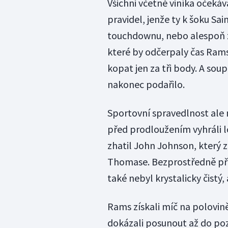
Všichni včetně viníka očekáva
pravidel, jenže ty k šoku Sa
touchdownu, nebo alespoň z
které by odčerpaly čas Ram
kopat jen za tři body. A sou
nakonec podařilo.
Sportovní spravedlnost ale
před prodloužením vyhráli los
zhatil John Johnson, který 
Thomase. Bezprostředně př
také nebyl krystalicky čistý
Rams získali míč na polovin
dokázali posunout až do poz