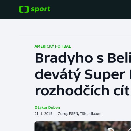
POPULÁRNÍ
DALŠÍ SPORTY
Fotbal
Americký fotbal
AMERICKÝ FOTBAL
Bradyho s Bel
Hokej
Baseball a softbal
devátý Super 
Tenis
Basketbal
Atletika
rozhodčích cít
Biatlon
Cyklistika
Boby a skeleton
Otakar Duben
21. 1. 2019
|
Zdroj:
ESPN
,
TSN
,
nfl.com
Box