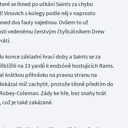
které se ihned po utkání Saints za chybu
ll Vinovich s kolegy podle něj v naprosto
 hned dva fauly najednou. Ovšem to už
ásti vedenému čerstvým čtyřicátníkem Drew
rátí.
o konce základní hrací doby a Saints se za
blížili na 13 yardů k endzóně hostujících Rams.
al krátkou přihrávku na pravou stranu na
edokázal míč zachytit, protože těsně předtím do
l Robey-Coleman. Zády ke hře, bez snahy hrát
 což je také zakázané.