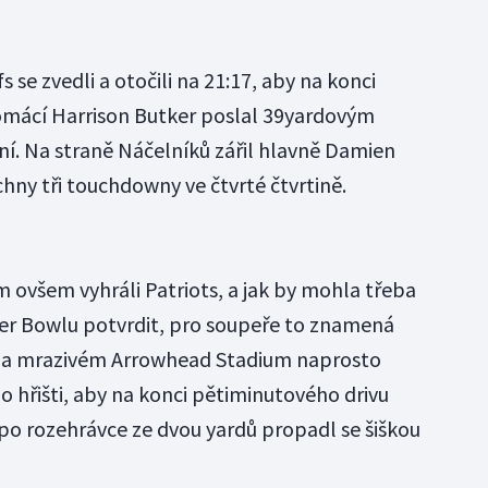
 se zvedli a otočili na 21:17, aby na konci
domácí Harrison Butker poslal 39yardovým
í. Na straně Náčelníků zářil hlavně Damien
chny tři touchdowny ve čtvrté čtvrtině.
 ovšem vyhráli Patriots, a jak by mohla třeba
er Bowlu potvrdit, pro soupeře to znamená
na mrazivém Arrowhead Stadium naprosto
o hřišti, aby na konci pětiminutového drivu
o rozehrávce ze dvou yardů propadl se šiškou