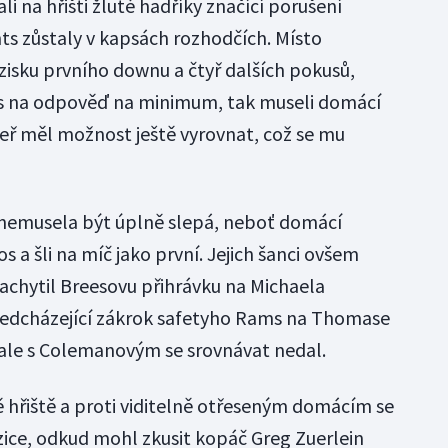
li na hřišti žluté hadříky značící porušení
ints zůstaly v kapsách rozhodčích. Místo
isku prvního downu a čtyř dalších pokusů,
s na odpověď na minimum, tak museli domácí
peř měl možnost ještě vyrovnat, což se mu
 nemusela být úplně slepá, neboť domácí
 a šli na míč jako první. Jejich šanci ovšem
zachytil Breesovu přihrávku na Michaela
edcházející zákrok safetyho Rams na Thomase
, ale s Colemanovým se srovnávat nedal.
ě hřiště a proti viditelně otřeseným domácím se
ice, odkud mohl zkusit kopáč Greg Zuerlein