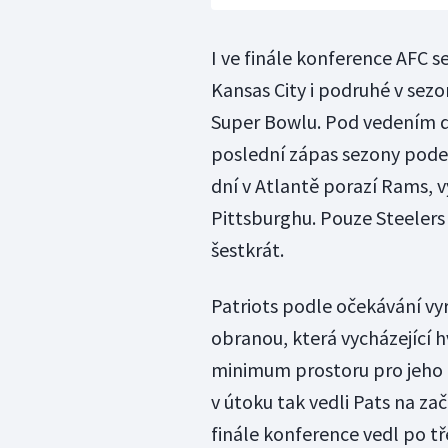
I ve finále konference AFC se
Kansas City i podruhé v sez
Super Bowlu. Pod vedením dvo
poslední zápas sezony podev
dní v Atlantě porazí Rams, v
Pittsburghu. Pouze Steelers
šestkrát.
Patriots podle očekávání vyr
obranou, která vycházející 
minimum prostoru pro jeho o
v útoku tak vedli Pats na zač
finále konference vedl po tř