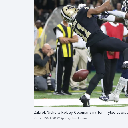
Curling
Dostihy
Florbal
Futsal
Golf
Gymnastika
Zákrok Nickella Robey-Colemana na Tommylee Lewis
Zdroj:
USA TODAY Sports/Chuck Cook