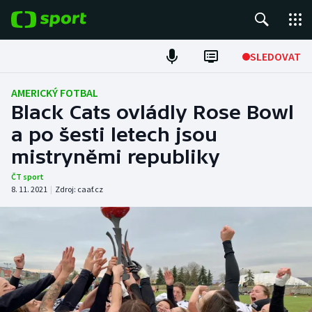
POPULÁRNÍ
SLEDOVAT
Fotbal
AMERICKÝ FOTBAL
Black Cats ovládly Rose Bowl
Hokej
a po šesti letech jsou
mistryněmi republiky
Tenis
ČT sport
Atletika
8. 11. 2021
|
Zdroj:
caaf.cz
Cyklistika
DALŠÍ SPORTY
Americký fotbal
NEPŘEHLÉDNĚTE