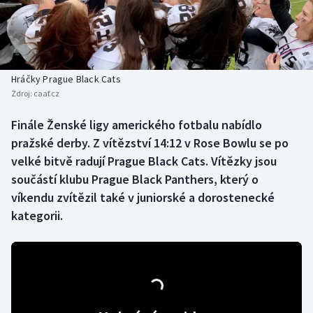
Baseball a softbal
Soutěže
Basketbal
Historické návraty
Biatlon
Aplikace ČT sport
Hráčky Prague Black Cats
Zdroj:
caaf.cz
Boby a skeleton
AZ kvíz
Finále Ženské ligy amerického fotbalu nabídlo
pražské derby. Z vítězství 14:12 v Rose Bowlu se po
Box
velké bitvě radují Prague Black Cats. Vítězky jsou
Curling
součástí klubu Prague Black Panthers, který o
víkendu zvítězil také v juniorské a dorostenecké
Dostihy
kategorii.
Florbal
Futsal
Golf