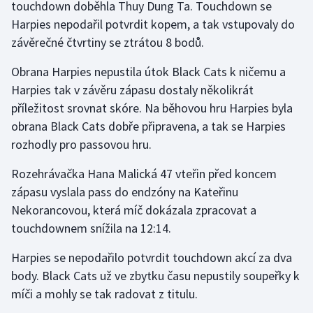
touchdown doběhla Thuy Dung Ta. Touchdown se
Stolní tenis
Harpies nepodařil potvrdit kopem, a tak vstupovaly do
závěrečné čtvrtiny se ztrátou 8 bodů.
Triatlon
Obrana Harpies nepustila útok Black Cats k ničemu a
Veslování
Harpies tak v závěru zápasu dostaly několikrát
příležitost srovnat skóre. Na běhovou hru Harpies byla
Vodní slalom
obrana Black Cats dobře připravena, a tak se Harpies
rozhodly pro passovou hru.
Volejbal
Rozehrávačka Hana Malická 47 vteřin před koncem
Ostatní
zápasu vyslala pass do endzóny na Kateřinu
Nekorancovou, která míč dokázala zpracovat a
touchdownem snížila na 12:14.
Harpies se nepodařilo potvrdit touchdown akcí za dva
body. Black Cats už ve zbytku času nepustily soupeřky k
míči a mohly se tak radovat z titulu.