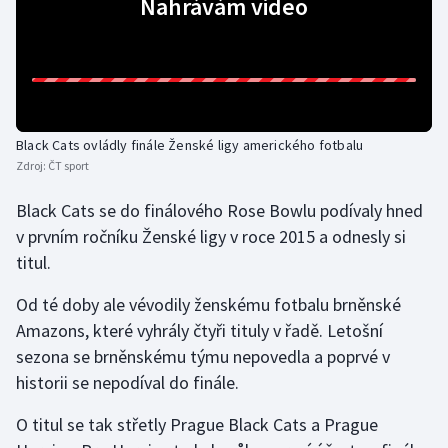
Nahrávám video
Gymnastika
Házená
Jezdectví
Black Cats ovládly finále Ženské ligy amerického fotbalu
Zdroj:
ČT sport
Judo
Black Cats se do finálového Rose Bowlu podívaly hned
v prvním ročníku Ženské ligy v roce 2015 a odnesly si
Krasobruslení
titul.
Lezení
Od té doby ale vévodily ženskému fotbalu brněnské
Amazons, které vyhrály čtyři tituly v řadě. Letošní
Lyže a snowboard
sezona se brněnskému týmu nepovedla a poprvé v
historii se nepodíval do finále.
Moderní pětiboj
O titul se tak střetly Prague Black Cats a Prague
Motorsport