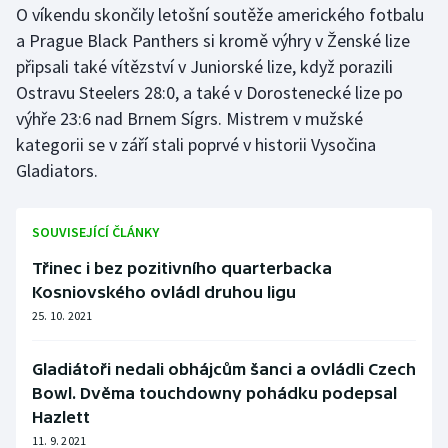
O víkendu skončily letošní soutěže amerického fotbalu
a Prague Black Panthers si kromě výhry v Ženské lize
připsali také vítězství v Juniorské lize, když porazili
Ostravu Steelers 28:0, a také v Dorostenecké lize po
výhře 23:6 nad Brnem Sígrs. Mistrem v mužské
kategorii se v září stali poprvé v historii Vysočina
Gladiators.
SOUVISEJÍCÍ ČLÁNKY
Třinec i bez pozitivního quarterbacka
Kosniovského ovládl druhou ligu
25. 10. 2021
Gladiátoři nedali obhájcům šanci a ovládli Czech
Bowl. Dvěma touchdowny pohádku podepsal
Hazlett
11. 9. 2021