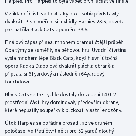
Harpies. Pro Harpies to byla vůbec první účast ve finále.
Olympijské hry
V základní části se finalistky proti sobě představily
dvakrát. První měření sil ovládly Harpies 23:6, odveta
Parasport
pak patřila Black Cats v poměru 38:6.
Plavání
Finálový zápas přinesl mnohem dramatičtější průběh.
Oba týmy se zaměřily na běhovou hru. Úvodní čtvrtina
Plážový volejbal
vyšla mnohem lépe Black Cats, když hlavní útočná
opora Radka Dlabolová dvakrát pláchla obraně a
Ragby
připsala si 61yardový a následně i 64yardový
touchdown.
Rychlobruslení
Black Cats se tak rychle dostaly do vedení 14:0. V
Rychlostní kanoistika
prostřední části hry dominovaly především obrany,
které nepustily soupeřky k blízkosti vlastní endzóny.
Short track
Útok Harpies se pořádně prosadil až ve druhém
Sportovní střelba
poločase. Ve třetí čtvrtině si pro 52 yardů dlouhý