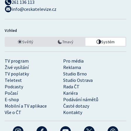
261 136 113
info@ceskatelevize.cz
Vzhled
Světlý
Tmavý
Systém
TV program
Pro média
Živé vysílání
Reklama
TV poplatky
Studio Brno
Teletext
Studio Ostrava
Podcasty
Rada ČT
Počasí
Kariéra
E-shop
Podávání námětů
Mobilní a TV aplikace
Časté dotazy
Vše o ČT
Kontakty