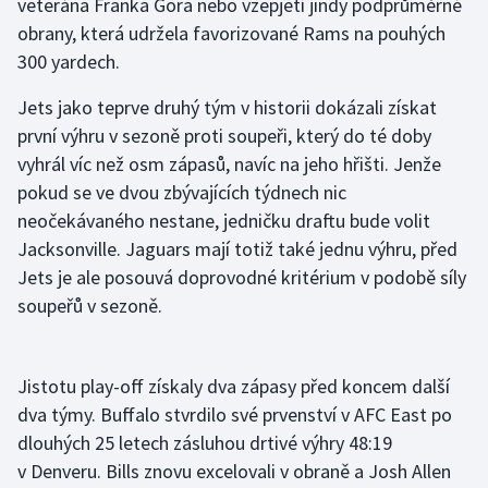
veterána Franka Gora nebo vzepjetí jindy podprůměrné
obrany, která udržela favorizované Rams na pouhých
Olympijské hry
300 yardech.
Parasport
Jets jako teprve druhý tým v historii dokázali získat
první výhru v sezoně proti soupeři, který do té doby
Plavání
vyhrál víc než osm zápasů, navíc na jeho hřišti. Jenže
Plážový volejbal
pokud se ve dvou zbývajících týdnech nic
neočekávaného nestane, jedničku draftu bude volit
Ragby
Jacksonville. Jaguars mají totiž také jednu výhru, před
Jets je ale posouvá doprovodné kritérium v podobě síly
Rychlobruslení
soupeřů v sezoně.
Rychlostní kanoistika
Jistotu play-off získaly dva zápasy před koncem další
Short track
dva týmy. Buffalo stvrdilo své prvenství v AFC East po
dlouhých 25 letech zásluhou drtivé výhry 48:19
Sportovní střelba
v Denveru. Bills znovu excelovali v obraně a Josh Allen