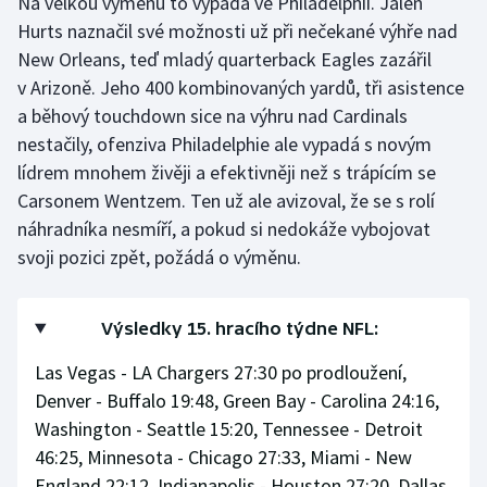
Na velkou výměnu to vypadá ve Philadelphii. Jalen
Hurts naznačil své možnosti už při nečekané výhře nad
New Orleans, teď mladý quarterback Eagles zazářil
v Arizoně. Jeho 400 kombinovaných yardů, tři asistence
a běhový touchdown sice na výhru nad Cardinals
nestačily, ofenziva Philadelphie ale vypadá s novým
lídrem mnohem živěji a efektivněji než s trápícím se
Carsonem Wentzem. Ten už ale avizoval, že se s rolí
náhradníka nesmíří, a pokud si nedokáže vybojovat
svoji pozici zpět, požádá o výměnu.
Výsledky 15. hracího týdne NFL:
Las Vegas - LA Chargers 27:30 po prodloužení,
Denver - Buffalo 19:48, Green Bay - Carolina 24:16,
Washington - Seattle 15:20, Tennessee - Detroit
46:25, Minnesota - Chicago 27:33, Miami - New
England 22:12, Indianapolis - Houston 27:20, Dallas