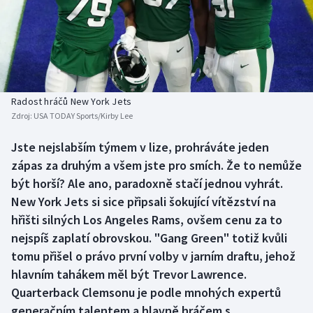
Baseball a softbal
Soutěže
Basketbal
Historické návraty
Biatlon
Aplikace ČT sport
Radost hráčů New York Jets
Boby a skeleton
AZ kvíz
Zdroj:
USA TODAY Sports/Kirby Lee
Box
Jste nejslabším týmem v lize, prohráváte jeden
zápas za druhým a všem jste pro smích. Že to nemůže
Curling
být horší? Ale ano, paradoxně stačí jednou vyhrát.
New York Jets si sice připsali šokující vítězství na
Dostihy
hřišti silných Los Angeles Rams, ovšem cenu za to
nejspíš zaplatí obrovskou. "Gang Green" totiž kvůli
Florbal
tomu přišel o právo první volby v jarním draftu, jehož
hlavním tahákem měl být Trevor Lawrence.
Futsal
Quarterback Clemsonu je podle mnohých expertů
generačním talentem a hlavně hráčem s
Golf