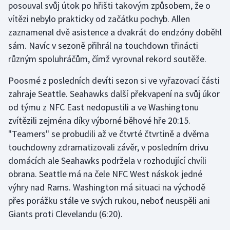
posouval svůj útok po hřišti takovým způsobem, že o
Stolní tenis
vítězi nebylo prakticky od začátku pochyb. Allen
zaznamenal dvě asistence a dvakrát do endzóny doběhl
Triatlon
sám. Navíc v sezoně přihrál na touchdown třinácti
Veslování
různým spoluhráčům, čímž vyrovnal rekord soutěže.
Poosmé z posledních devíti sezon si ve vyřazovací části
Vodní slalom
zahraje Seattle. Seahawks další překvapení na svůj úkor
Volejbal
od týmu z NFC East nedopustili a ve Washingtonu
zvítězili zejména díky výborné běhové hře 20:15.
Ostatní
"Teamers" se probudili až ve čtvrté čtvrtině a dvěma
touchdowny zdramatizovali závěr, v posledním drivu
domácích ale Seahawks podržela v rozhodující chvíli
obrana. Seattle má na čele NFC West náskok jedné
výhry nad Rams. Washington má situaci na východě
přes porážku stále ve svých rukou, neboť neuspěli ani
Giants proti Clevelandu (6:20).