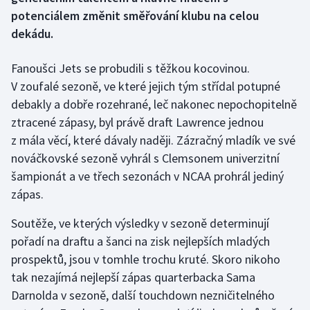
potenciálem změnit směřování klubu na celou
Gymnastika
dekádu.
Házená
Fanoušci Jets se probudili s těžkou kocovinou.
V zoufalé sezoně, ve které jejich tým střídal potupné
Jezdectví
debakly a dobře rozehrané, leč nakonec nepochopitelně
ztracené zápasy, byl právě draft Lawrence jednou
Judo
z mála věcí, které dávaly naději. Zázračný mladík ve své
nováčkovské sezoně vyhrál s Clemsonem univerzitní
Krasobruslení
šampionát a ve třech sezonách v NCAA prohrál jediný
zápas.
Lezení
Soutěže, ve kterých výsledky v sezoně determinují
Lyže a snowboard
pořadí na draftu a šanci na zisk nejlepších mladých
prospektů, jsou v tomhle trochu kruté. Skoro nikoho
Moderní pětiboj
tak nezajímá nejlepší zápas quarterbacka Sama
Darnolda v sezoně, další touchdown nezničitelného
Motorsport