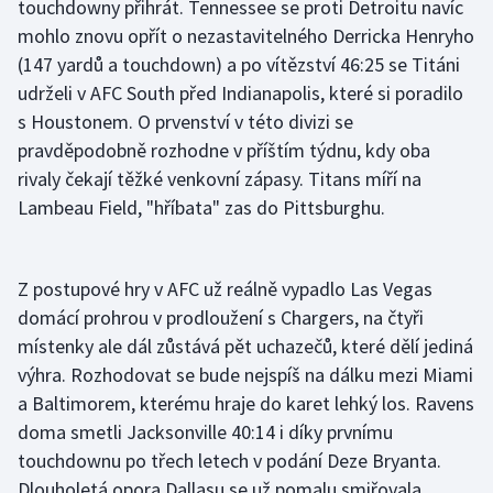
touchdowny přihrát. Tennessee se proti Detroitu navíc
mohlo znovu opřít o nezastavitelného Derricka Henryho
(147 yardů a touchdown) a po vítězství 46:25 se Titáni
udrželi v AFC South před Indianapolis, které si poradilo
s Houstonem. O prvenství v této divizi se
pravděpodobně rozhodne v příštím týdnu, kdy oba
rivaly čekají těžké venkovní zápasy. Titans míří na
Lambeau Field, "hříbata" zas do Pittsburghu.
Z postupové hry v AFC už reálně vypadlo Las Vegas
domácí prohrou v prodloužení s Chargers, na čtyři
místenky ale dál zůstává pět uchazečů, které dělí jediná
výhra. Rozhodovat se bude nejspíš na dálku mezi Miami
a Baltimorem, kterému hraje do karet lehký los. Ravens
doma smetli Jacksonville 40:14 i díky prvnímu
touchdownu po třech letech v podání Deze Bryanta.
Dlouholetá opora Dallasu se už pomalu smiřovala