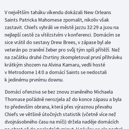
V největším taháku víkendu dokázali New Orleans
Saints Patricka Mahomese zpomalit, nikoliv však
zastavit. Chiefs vyhráli ve městě jazzu 32:29 a jsou na
nejlepší cestě za vítězstvím v konferenci. Domácím se
sice vrátil do sestavy Drew Brees, v zápase byl ale
veterán po zranění žeber pro svůj tým spíš přítěží. Než
na začátku druhé čtvrtiny zkompletoval první přihrávku
krátkým shozem na Alvina Kamaru, vedli hosté
v Metrodome 14:0 a domácí Saints se nedostali
k jedinému prvnímu downu.
Domácí ofenziva se bez znovu zraněného Michaela
Thomase pořádně nerozjela až do konce zápasu a byla
to především obrana, která přes výraznou převahu
Chiefs ve většině útočných statistik (včetně více než
dvojnásobného času na míči) držela naděje domácích