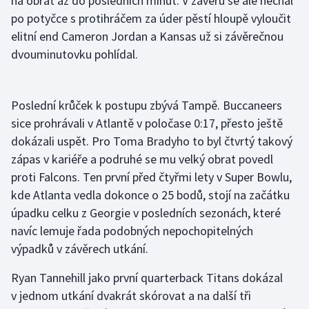
na obrat až do posledních minut. V závěru se ale nechal
po potyčce s protihráčem za úder pěstí hloupě vyloučit
elitní end Cameron Jordan a Kansas už si závěrečnou
dvouminutovku pohlídal.
Poslední krůček k postupu zbývá Tampě. Buccaneers
sice prohrávali v Atlantě v poločase 0:17, přesto ještě
dokázali uspět. Pro Toma Bradyho to byl čtvrtý takový
zápas v kariéře a podruhé se mu velký obrat povedl
proti Falcons. Ten první před čtyřmi lety v Super Bowlu,
kde Atlanta vedla dokonce o 25 bodů, stojí na začátku
úpadku celku z Georgie v posledních sezonách, které
navíc lemuje řada podobných nepochopitelných
výpadků v závěrech utkání.
Ryan Tannehill jako první quarterback Titans dokázal
v jednom utkání dvakrát skórovat a na další tři