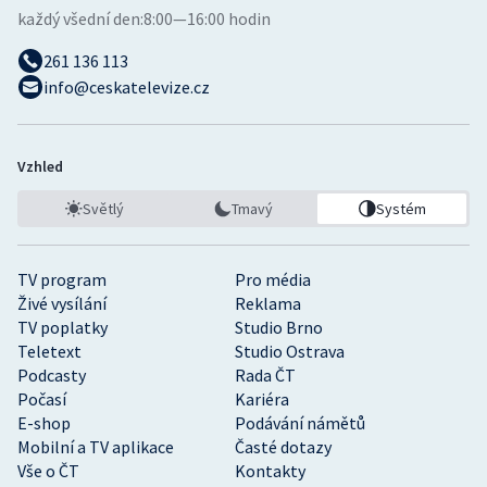
každý všední den:
8:00—16:00 hodin
261 136 113
info@ceskatelevize.cz
Vzhled
Světlý
Tmavý
Systém
TV program
Pro média
Živé vysílání
Reklama
TV poplatky
Studio Brno
Teletext
Studio Ostrava
Podcasty
Rada ČT
Počasí
Kariéra
E-shop
Podávání námětů
Mobilní a TV aplikace
Časté dotazy
Vše o ČT
Kontakty