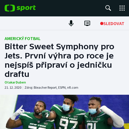
POPULÁRNÍ
SLEDOVAT
Fotbal
AMERICKÝ FOTBAL
Bitter Sweet Symphony pro
Hokej
Jets. První výhra po roce je
nejspíš připraví o jedničku
Tenis
draftu
Atletika
Otakar Duben
21. 12. 2020
|
Zdroj:
Bleacher Report
,
ESPN
,
nfl.com
Cyklistika
DALŠÍ SPORTY
Americký fotbal
NEPŘEHLÉDNĚTE