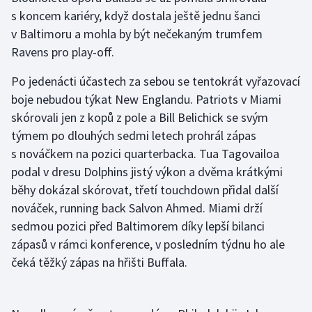
s koncem kariéry, když dostala ještě jednu šanci
v Baltimoru a mohla by být nečekaným trumfem
Ravens pro play-off.
Po jedenácti účastech za sebou se tentokrát vyřazovací
boje nebudou týkat New Englandu. Patriots v Miami
skórovali jen z kopů z pole a Bill Belichick se svým
týmem po dlouhých sedmi letech prohrál zápas
s nováčkem na pozici quarterbacka. Tua Tagovailoa
podal v dresu Dolphins jistý výkon a dvěma krátkými
běhy dokázal skórovat, třetí touchdown přidal další
nováček, running back Salvon Ahmed. Miami drží
sedmou pozici před Baltimorem díky lepší bilanci
zápasů v rámci konference, v posledním týdnu ho ale
čeká těžký zápas na hřišti Buffala.