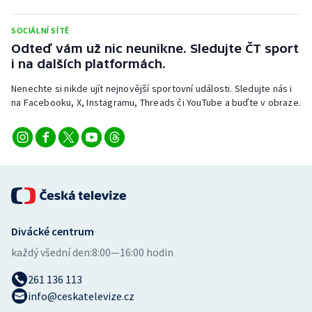
Olympijské hry
SOCIÁLNÍ SÍTĚ
Odteď vám už nic neunikne. Sledujte ČT sport
Parasport
i na dalších platformách.
Plavání
Nenechte si nikde ujít nejnovější sportovní události. Sledujte nás i
na Facebooku, X, Instagramu, Threads či YouTube a buďte v obraze.
Plážový volejbal
Ragby
Rychlobruslení
Rychlostní kanoistika
Divácké centrum
každý všední den:
8:00—16:00 hodin
Short track
261 136 113
Sportovní střelba
info@ceskatelevize.cz