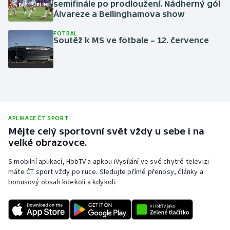
semifinále po prodloužení. Nádherný gól
Álvareze a Bellinghamova show
Gymnastika
FOTBAL
Soutěž k MS ve fotbale – 12. července
Házená
Jezdectví
Judo
APLIKACE ČT SPORT
Krasobruslení
Mějte celý sportovní svět vždy u sebe i na
velké obrazovce.
Lezení
S mobilní aplikací, HbbTV a apkou iVysílání ve své chytré televizi
Lyže a snowboard
máte ČT sport vždy po ruce. Sledujte přímé přenosy, články a
bonusový obsah kdekoli a kdykoli.
Moderní pětiboj
Motorsport