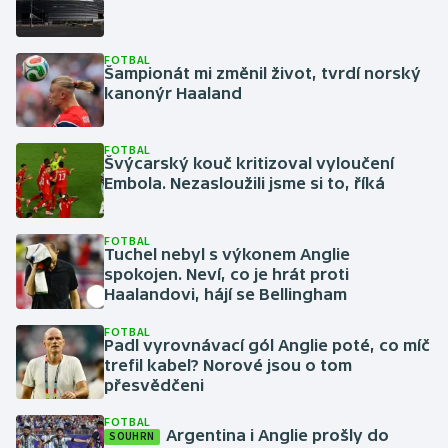
Baseball a softbal
Soutěže
FOTBAL
Basketbal
Historické návraty
Šampionát mi změnil život, tvrdí norský
kanonýr Haaland
Biatlon
Aplikace ČT sport
FOTBAL
Boby a skeleton
AZ kvíz
Švýcarský kouč kritizoval vyloučení
Embola. Nezasloužili jsme si to, říká
Box
FOTBAL
Curling
Tuchel nebyl s výkonem Anglie
spokojen. Neví, co je hrát proti
Haalandovi, hájí se Bellingham
Dostihy
FOTBAL
Padl vyrovnávací gól Anglie poté, co míč
Florbal
trefil kabel? Norové jsou o tom
přesvědčeni
Futsal
FOTBAL
Argentina i Anglie prošly do
SOUHRN
Golf