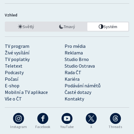
Stolní tenis
Vzhled
Triatlon
Světlý
Tmavý
Systém
Veslování
TV program
Pro média
Vodní slalom
Živé vysílání
Reklama
TV poplatky
Studio Brno
Volejbal
Teletext
Studio Ostrava
Podcasty
Rada ČT
Ostatní
Počasí
Kariéra
E-shop
Podávání námětů
Mobilní a TV aplikace
Časté dotazy
Vše o ČT
Kontakty
Instagram
Facebook
YouTube
X
Threads