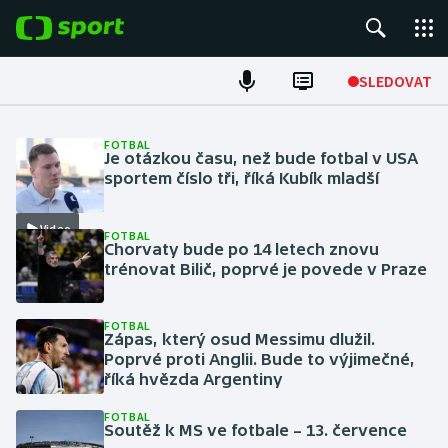
POPULÁRNÍ
SLEDOVAT
Fotbal
FOTBAL
Je otázkou času, než bude fotbal v USA
Hokej
sportem číslo tři, říká Kubík mladší
Tenis
Video
FOTBAL
Chorvaty bude po 14 letech znovu
trénovat Bilič, poprvé je povede v Praze
Atletika
Cyklistika
FOTBAL
Zápas, který osud Messimu dlužil.
Poprvé proti Anglii. Bude to výjimečné,
DALŠÍ SPORTY
říká hvězda Argentiny
Americký fotbal
NEPŘEHLÉDNĚTE
FOTBAL
Soutěž k MS ve fotbale – 13. července