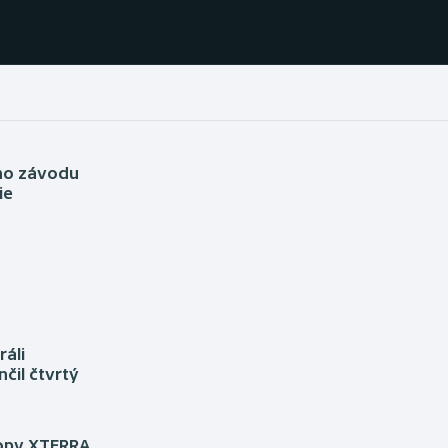
Házená
Ragby
ého závodu
ie
Jezdectví
Rychlobruslení
Rychlostní
Judo
kanoistika
Krasobruslení
Short track
áli
Lezení
Sportovní střelba
čil čtvrtý
Lyže a snowboard
Stolní tenis
ropy XTERRA,