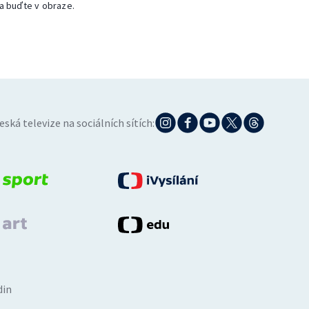
a buďte v obraze.
eská televize na sociálních sítích:
din