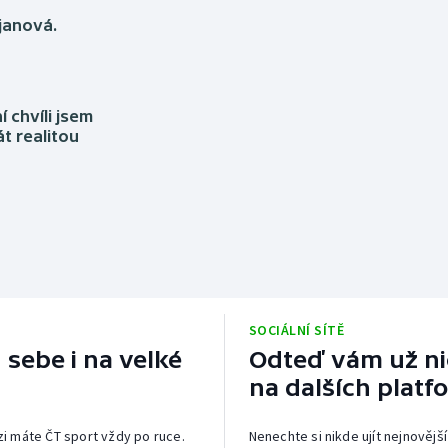
janová.
 chvíli jsem
t realitou
SOCIÁLNÍ SÍTĚ
 sebe i na velké
Odteď vám už nic
na dalších platf
izi máte ČT sport vždy po ruce.
Nenechte si nikde ujít nejnovější