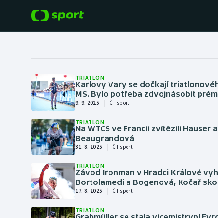
POPULÁRNÍ
DALŠÍ SPORTY
Fotbal
Americký fotbal
TRIATLON
Karlovy Vary se dočkají triatlonov
MS. Bylo potřeba zdvojnásobit prém
Hokej
Baseball a softbal
|
9. 9. 2025
ČT sport
Tenis
Basketbal
TRIATLON
Na WTCS ve Francii zvítězili Hauser a
Beaugrandová
Atletika
|
31. 8. 2025
ČT sport
Biatlon
Cyklistika
TRIATLON
Závod Ironman v Hradci Králové vyhr
Boby a skeleton
Bortolamedi a Bogenová, Kočař skon
|
17. 8. 2025
ČT sport
Box
TRIATLON
Grabmüller se stala vicemistryní Ev