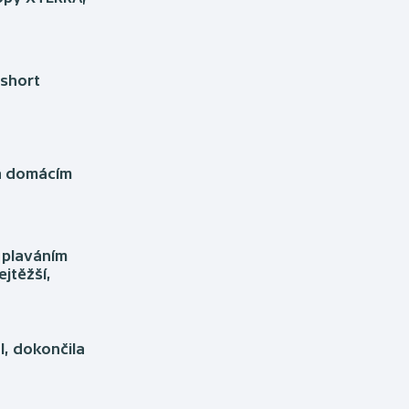
Moderní pětiboj
Triatlon
Motorsport
Veslování
 short
Olympijské hry
Vodní slalom
Parasport
Volejbal
na domácím
Plavání
Ostatní
Plážový volejbal
S plaváním
jtěžší,
, dokončila