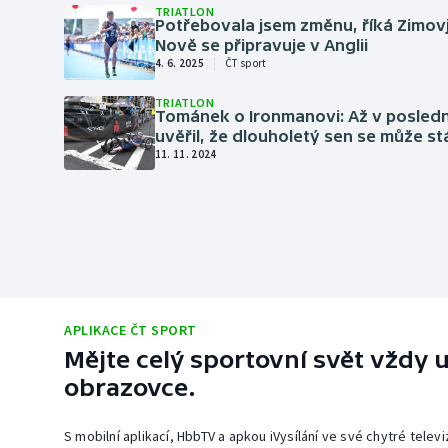
TRIATLON
Potřebovala jsem změnu, říká Zimov
Nově se připravuje v Anglii
|
4. 6. 2025
ČT sport
TRIATLON
Tománek o Ironmanovi: Až v poslední
uvěřil, že dlouholetý sen se může stá
11. 11. 2024
APLIKACE ČT SPORT
Mějte celý sportovní svět vždy u
obrazovce.
S mobilní aplikací, HbbTV a apkou iVysílání ve své chytré telev