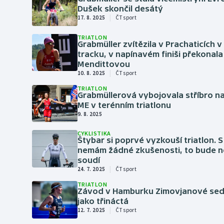
Curling
Dušek skončil desátý
|
17. 8. 2025
ČT sport
Dostihy
TRIATLON
Grabmüller zvítězila v Prachaticích v
Florbal
tracku, v napínavém finiši překonala
Mendittovou
|
10. 8. 2025
ČT sport
Futsal
TRIATLON
Grabmüllerová vybojovala stříbro 
Golf
ME v terénním triatlonu
9. 8. 2025
Gymnastika
CYKLISTIKA
Štybar si poprvé vyzkouší triatlon. 
nemám žádné zkušenosti, to bude ne
soudí
|
24. 7. 2025
ČT sport
TRIATLON
Závod v Hamburku Zimovjanové sedl
jako třináctá
|
12. 7. 2025
ČT sport