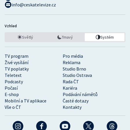
info@ceskatelevize.cz
Vzhled
Světlý
Tmavý
Systém
TV program
Pro média
Živé vysílání
Reklama
TV poplatky
Studio Brno
Teletext
Studio Ostrava
Podcasty
Rada ČT
Počasí
Kariéra
E-shop
Podávání námětů
Mobilní a TV aplikace
Časté dotazy
Vše o ČT
Kontakty