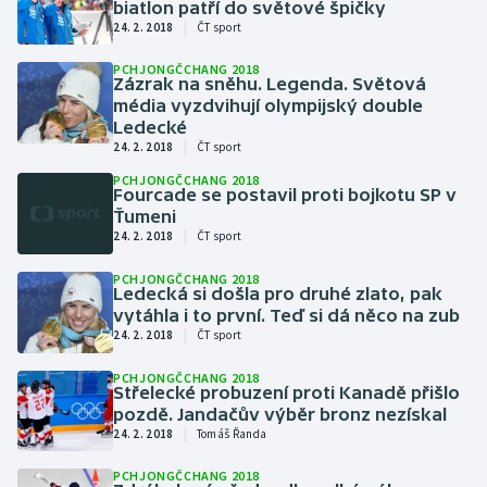
biatlon patří do světové špičky
Stolní tenis
|
24. 2. 2018
ČT sport
Triatlon
PCHJONGČCHANG 2018
Zázrak na sněhu. Legenda. Světová
média vyzdvihují olympijský double
Veslování
Ledecké
|
24. 2. 2018
ČT sport
Vodní slalom
PCHJONGČCHANG 2018
Fourcade se postavil proti bojkotu SP v
Ťumeni
Volejbal
|
24. 2. 2018
ČT sport
Ostatní
PCHJONGČCHANG 2018
Ledecká si došla pro druhé zlato, pak
vytáhla i to první. Teď si dá něco na zub
|
24. 2. 2018
ČT sport
PCHJONGČCHANG 2018
Střelecké probuzení proti Kanadě přišlo
pozdě. Jandačův výběr bronz nezískal
|
24. 2. 2018
Tomáš Řanda
PCHJONGČCHANG 2018