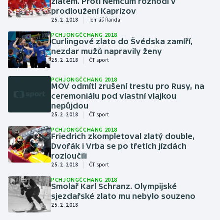
zlatem. Proti Němcům rozhodl v
Baseball a softbal
Soutěže
prodloužení Kaprizov
|
25. 2. 2018
Tomáš Řanda
Basketbal
Historické návraty
PCHJONGČCHANG 2018
Curlingové zlato do Švédska zamíří,
nezdar mužů napravily ženy
Biatlon
Aplikace ČT sport
|
25. 2. 2018
ČT sport
Boby a skeleton
AZ kvíz
PCHJONGČCHANG 2018
MOV odmítl zrušení trestu pro Rusy, na
ceremoniálu pod vlastní vlajkou
Box
nepůjdou
|
25. 2. 2018
ČT sport
Curling
PCHJONGČCHANG 2018
Friedrich zkompletoval zlatý double,
Dvořák i Vrba se po třetích jízdách
Dostihy
rozloučili
|
25. 2. 2018
ČT sport
Florbal
PCHJONGČCHANG 2018
Smolař Karl Schranz. Olympijské
Futsal
sjezdařské zlato mu nebylo souzeno
25. 2. 2018
Golf