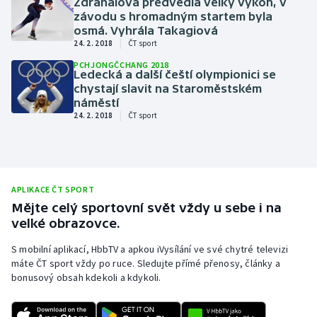
Zdráhalová předvedla velký výkon, v
závodu s hromadným startem byla
osmá. Vyhrála Takagiová
|
24. 2. 2018
ČT sport
PCHJONGČCHANG 2018
Ledecká a další čeští olympionici se
chystají slavit na Staroměstském
náměstí
|
24. 2. 2018
ČT sport
APLIKACE ČT SPORT
Mějte celý sportovní svět vždy u sebe i na
velké obrazovce.
S mobilní aplikací, HbbTV a apkou iVysílání ve své chytré televizi
máte ČT sport vždy po ruce. Sledujte přímé přenosy, články a
bonusový obsah kdekoli a kdykoli.