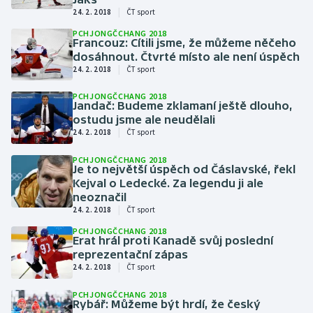
|
24. 2. 2018
ČT sport
Olympijské hry
PCHJONGČCHANG 2018
Francouz: Cítili jsme, že můžeme něčeho
Parasport
dosáhnout. Čtvrté místo ale není úspěch
|
24. 2. 2018
ČT sport
Plavání
PCHJONGČCHANG 2018
Jandač: Budeme zklamaní ještě dlouho,
ostudu jsme ale neudělali
Plážový volejbal
|
24. 2. 2018
ČT sport
Ragby
PCHJONGČCHANG 2018
Je to největší úspěch od Čáslavské, řekl
Kejval o Ledecké. Za legendu ji ale
Rychlobruslení
neoznačil
|
24. 2. 2018
ČT sport
Rychlostní kanoistika
PCHJONGČCHANG 2018
Erat hrál proti Kanadě svůj poslední
reprezentační zápas
Short track
|
24. 2. 2018
ČT sport
Sportovní střelba
PCHJONGČCHANG 2018
Rybář: Můžeme být hrdí, že český