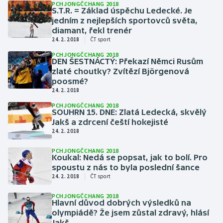
PCHJONGČCHANG 2018
S.T.R. = Základ úspěchu Ledecké. Je
jedním z nejlepších sportovců světa,
Gymnastika
diamant, řekl trenér
|
24. 2. 2018
ČT sport
Házená
PCHJONGČCHANG 2018
DEN ŠESTNÁCTÝ: Překazí Němci Rusům
Jezdectví
zlaté choutky? Zvítězí Björgenová
poosmé?
24. 2. 2018
Judo
PCHJONGČCHANG 2018
SOUHRN 15. DNE: Zlatá Ledecká, skvělý
Krasobruslení
Jakš a zdrcení čeští hokejisté
24. 2. 2018
Lezení
PCHJONGČCHANG 2018
Koukal: Nedá se popsat, jak to bolí. Pro
Lyže a snowboard
spoustu z nás to byla poslední šance
|
24. 2. 2018
ČT sport
Moderní pětiboj
PCHJONGČCHANG 2018
Hlavní důvod dobrých výsledků na
olympiádě? Že jsem zůstal zdravý, hlásí
Motorsport
Jakš