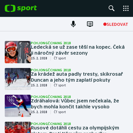
POPULÁRNÍ
SLEDOVAT
Fotbal
PCHJONGČCHANG 2018
Ledecká se už zase těší na kopec. Čeká
Hokej
ji náročný závěr sezony
|
25. 2. 2018
ČT sport
Tenis
PCHJONGČCHANG 2018
Za krádež auta padly tresty, skikrosař
Duncan a jeho tým zaplatí pokuty
Atletika
|
25. 2. 2018
ČT sport
Cyklistika
PCHJONGČCHANG 2018
Zdráhalová: Vůbec jsem nečekala, že
bych mohla končit takhle vysoko
DALŠÍ SPORTY
|
25. 2. 2018
ČT sport
Americký fotbal
NEPŘEHLÉDNĚTE
PCHJONGČCHANG 2018
Rusové dotáhli cestu za olympijským