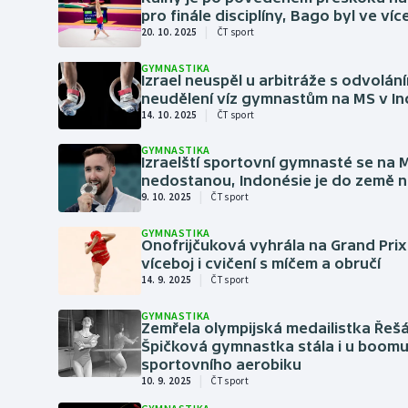
Curling
pro finále disciplíny, Bago byl ve více
|
20. 10. 2025
ČT sport
Dostihy
GYMNASTIKA
Izrael neuspěl u arbitráže s odvolání
Florbal
neudělení víz gymnastům na MS v In
|
14. 10. 2025
ČT sport
Futsal
GYMNASTIKA
Izraelští sportovní gymnasté se na 
Golf
nedostanou, Indonésie je do země n
|
9. 10. 2025
ČT sport
Gymnastika
GYMNASTIKA
Onofrijčuková vyhrála na Grand Prix
víceboj i cvičení s míčem a obručí
|
14. 9. 2025
ČT sport
GYMNASTIKA
Zemřela olympijská medailistka Řeš
Špičková gymnastka stála i u boom
sportovního aerobiku
|
10. 9. 2025
ČT sport