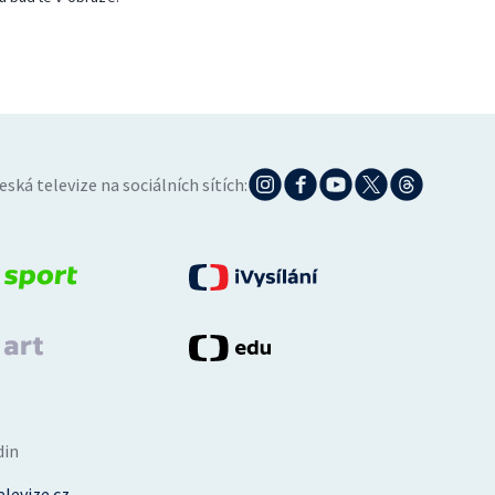
eská televize na sociálních sítích:
din
levize.cz