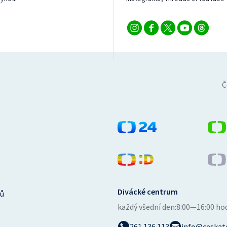
Č
Divácké centrum
ů
každý všední den:
8:00—16:00 ho
261 136 113
info@ceskate