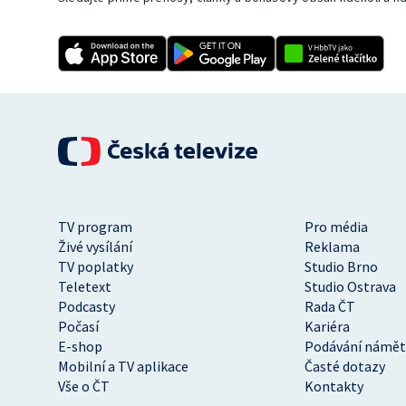
TV program
Pro média
Živé vysílání
Reklama
TV poplatky
Studio Brno
Teletext
Studio Ostrava
Podcasty
Rada ČT
Počasí
Kariéra
E-shop
Podávání námět
Mobilní a TV aplikace
Časté dotazy
Vše o ČT
Kontakty