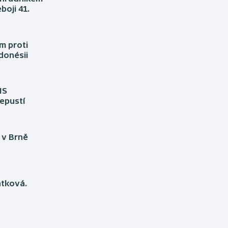
Moderní pětiboj
Triatlon
boji 41.
Motorsport
Veslování
m proti
Olympijské hry
Vodní slalom
donésii
Parasport
Volejbal
MS
Plavání
Ostatní
epustí
Plážový volejbal
 v Brně
átková.
u