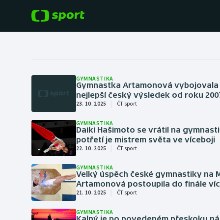
POPULÁRNÍ
DALŠÍ SPORTY
Fotbal
Americký fotbal
GYMNASTIKA
Gymnastka Artamonová vybojovala
nejlepší český výsledek od roku 200
Hokej
Baseball a softbal
|
23. 10. 2025
ČT sport
Tenis
Basketbal
GYMNASTIKA
Daiki Hašimoto se vrátil na gymnasti
potřetí je mistrem světa ve víceboji
Atletika
|
22. 10. 2025
ČT sport
Biatlon
Cyklistika
GYMNASTIKA
Velký úspěch české gymnastiky na 
Boby a skeleton
Artamonová postoupila do finále ví
|
21. 10. 2025
ČT sport
Box
GYMNASTIKA
Kalný je po povedeném přeskoku n