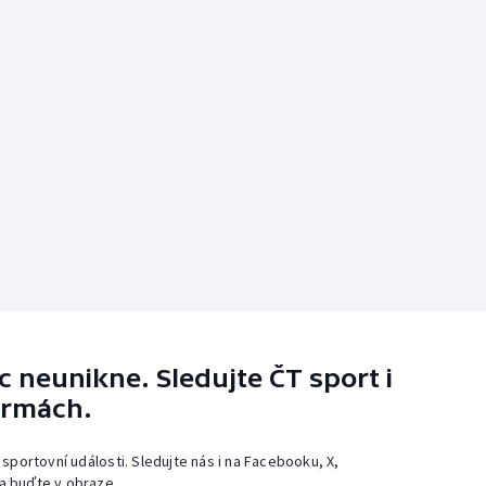
 neunikne. Sledujte ČT sport i
ormách.
 sportovní události. Sledujte nás i na Facebooku, X,
a buďte v obraze.