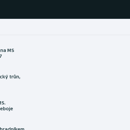
Házená
Ragby
 na MS
7
Jezdectví
Rychlobruslení
Rychlostní
Judo
kanoistika
cký trůn,
Krasobruslení
Short track
MS.
Lezení
Sportovní střelba
ceboje
Lyže a snowboard
Stolní tenis
áhradníkem