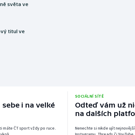
yně světa ve
vý titul ve
SOCIÁLNÍ SÍTĚ
 sebe i na velké
Odteď vám už nic
na dalších platf
izi máte ČT sport vždy po ruce.
Nenechte si nikde ujít nejnovější
ykoli.
Instagramu, Threads či YouTube 