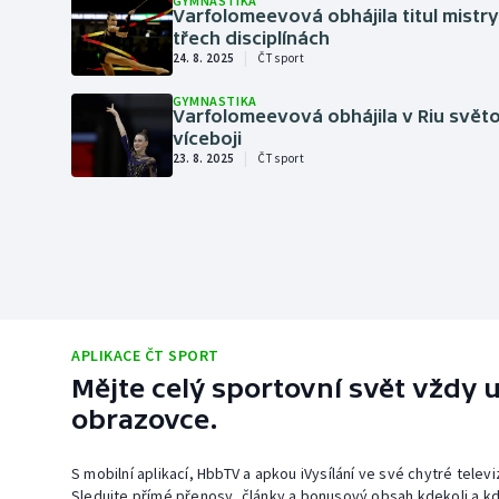
GYMNASTIKA
Varfolomeevová obhájila titul mistr
třech disciplínách
|
24. 8. 2025
ČT sport
GYMNASTIKA
Varfolomeevová obhájila v Riu světo
víceboji
|
23. 8. 2025
ČT sport
APLIKACE ČT SPORT
Mějte celý sportovní svět vždy u
obrazovce.
S mobilní aplikací, HbbTV a apkou iVysílání ve své chytré telev
Sledujte přímé přenosy, články a bonusový obsah kdekoli a kd