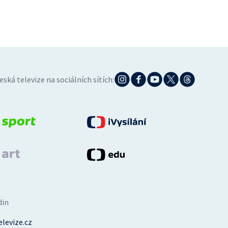
eská televize na sociálních sítích:
din
levize.cz