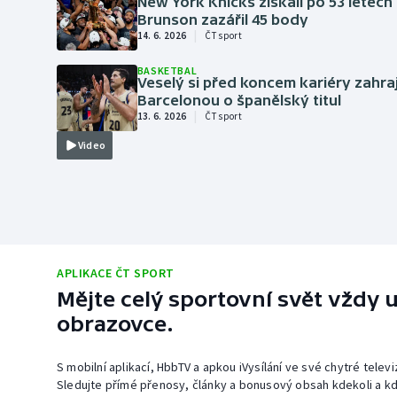
New York Knicks získali po 53 letech 
Brunson zazářil 45 body
|
14. 6. 2026
ČT sport
BASKETBAL
Veselý si před koncem kariéry zahra
Barcelonou o španělský titul
|
13. 6. 2026
ČT sport
Video
APLIKACE ČT SPORT
Mějte celý sportovní svět vždy u
obrazovce.
S mobilní aplikací, HbbTV a apkou iVysílání ve své chytré telev
Sledujte přímé přenosy, články a bonusový obsah kdekoli a kd