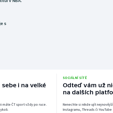
titul v NBA.
je s
SOCIÁLNÍ SÍTĚ
 sebe i na velké
Odteď vám už nic
na dalších platf
izi máte ČT sport vždy po ruce.
Nenechte si nikde ujít nejnovější
ykoli.
Instagramu, Threads či YouTube 