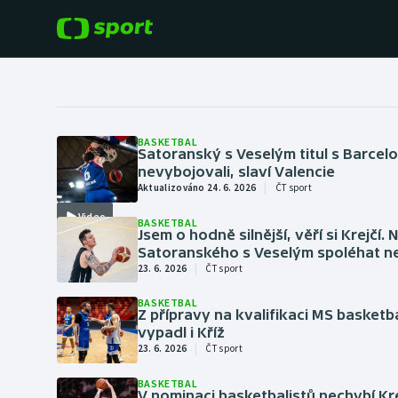
POPULÁRNÍ
DALŠÍ SPORTY
Fotbal
Americký fotbal
BASKETBAL
Satoranský s Veselým titul s Barcel
nevybojovali, slaví Valencie
Hokej
Baseball a softbal
|
Aktualizováno 24. 6. 2026
ČT sport
Tenis
Basketbal
Video
BASKETBAL
Jsem o hodně silnější, věří si Krejčí.
Satoranského s Veselým spoléhat n
Atletika
|
23. 6. 2026
ČT sport
Biatlon
Cyklistika
BASKETBAL
Z přípravy na kvalifikaci MS basketb
Boby a skeleton
vypadl i Kříž
|
23. 6. 2026
ČT sport
Box
BASKETBAL
V nominaci basketbalistů nechybí Kre