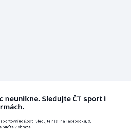
 neunikne. Sledujte ČT sport i
ormách.
 sportovní události. Sledujte nás i na Facebooku, X,
a buďte v obraze.