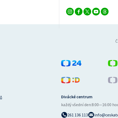
Č
Divácké centrum
ů
každý všední den:
8:00—16:00 ho
261 136 113
info@ceskate