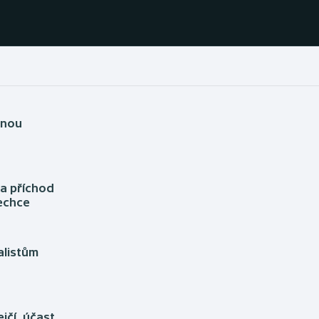
Házená
Ragby
onou
Jezdectví
Rychlobruslení
Rychlostní
Judo
kanoistika
 Na příchod
echce
Krasobruslení
Short track
alistům
Lezení
Sportovní střelba
Lyže a snowboard
Stolní tenis
jčí, účast