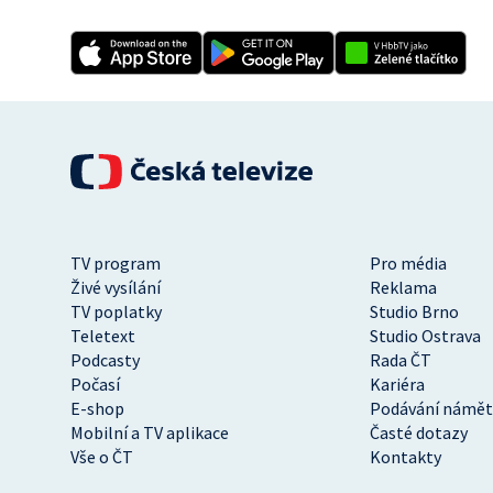
TV program
Pro média
Živé vysílání
Reklama
TV poplatky
Studio Brno
Teletext
Studio Ostrava
Podcasty
Rada ČT
Počasí
Kariéra
E-shop
Podávání námět
Mobilní a TV aplikace
Časté dotazy
Vše o ČT
Kontakty