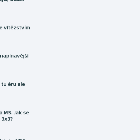
Moderní pětiboj
Triatlon
Motorsport
Veslování
e vítězstvím
Olympijské hry
Vodní slalom
Parasport
Volejbal
jnapínavější
Plavání
Ostatní
Plážový volejbal
 tu éru ale
a MS. Jak se
 3x3?