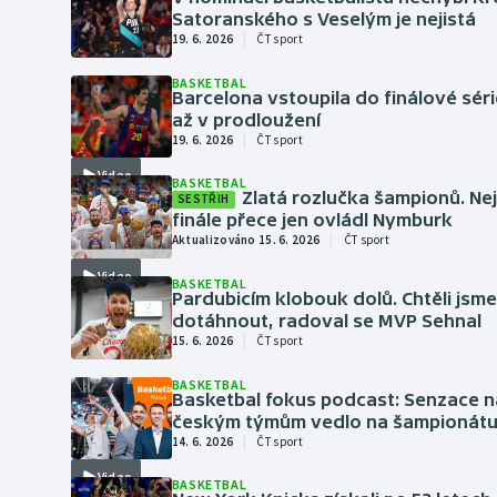
Curling
Satoranského s Veselým je nejistá
|
19. 6. 2026
ČT sport
Dostihy
BASKETBAL
Barcelona vstoupila do finálové séri
Florbal
až v prodloužení
|
19. 6. 2026
ČT sport
Futsal
Video
BASKETBAL
Zlatá rozlučka šampionů. Ne
SESTŘIH
Golf
finále přece jen ovládl Nymburk
|
Aktualizováno 15. 6. 2026
ČT sport
Gymnastika
Video
BASKETBAL
Pardubicím klobouk dolů. Chtěli jsme
dotáhnout, radoval se MVP Sehnal
|
15. 6. 2026
ČT sport
BASKETBAL
Basketbal fokus podcast: Senzace n
českým týmům vedlo na šampionátu
|
14. 6. 2026
ČT sport
Video
BASKETBAL