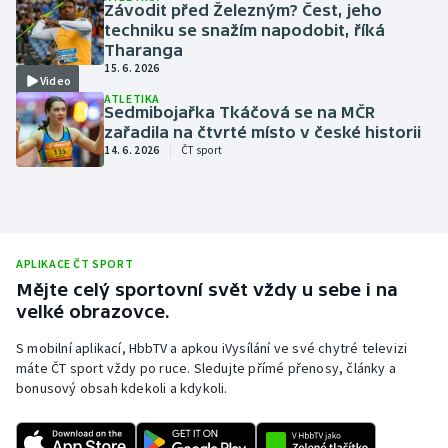
Závodit před Železným? Čest, jeho
techniku se snažím napodobit, říká
Gymnastika
Tharanga
15. 6. 2026
Video
Házená
ATLETIKA
Sedmibojařka Tkáčová se na MČR
zařadila na čtvrté místo v české historii
Jezdectví
|
14. 6. 2026
ČT sport
Judo
Krasobruslení
APLIKACE ČT SPORT
Lezení
Mějte celý sportovní svět vždy u sebe i na
velké obrazovce.
Lyže a snowboard
S mobilní aplikací, HbbTV a apkou iVysílání ve své chytré televizi
máte ČT sport vždy po ruce. Sledujte přímé přenosy, články a
Moderní pětiboj
bonusový obsah kdekoli a kdykoli.
Motorsport