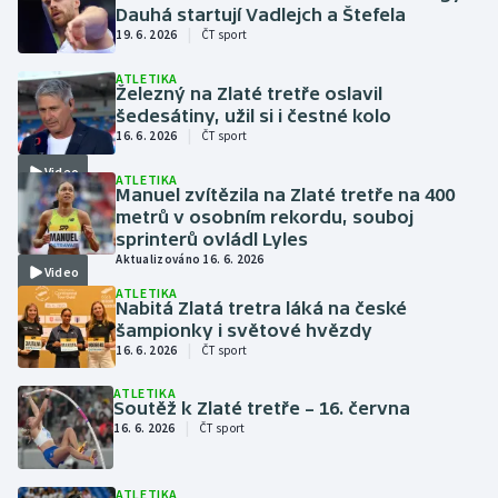
Baseball a softbal
Soutěže
Dauhá startují Vadlejch a Štefela
|
19. 6. 2026
ČT sport
Basketbal
Historické návraty
ATLETIKA
Železný na Zlaté tretře oslavil
šedesátiny, užil si i čestné kolo
Biatlon
Aplikace ČT sport
|
16. 6. 2026
ČT sport
Video
Boby a skeleton
AZ kvíz
ATLETIKA
Manuel zvítězila na Zlaté tretře na 400
metrů v osobním rekordu, souboj
Box
sprinterů ovládl Lyles
Aktualizováno 16. 6. 2026
Video
Curling
ATLETIKA
Nabitá Zlatá tretra láká na české
šampionky i světové hvězdy
Dostihy
|
16. 6. 2026
ČT sport
Florbal
ATLETIKA
Soutěž k Zlaté tretře – 16. června
|
16. 6. 2026
ČT sport
Futsal
Golf
ATLETIKA