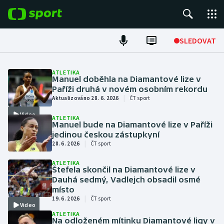
POPULÁRNÍ
SLEDOVAT
Fotbal
ATLETIKA
Manuel doběhla na Diamantové lize v
Hokej
Paříži druhá v novém osobním rekordu
|
Aktualizováno 28. 6. 2026
ČT sport
Tenis
Video
ATLETIKA
Manuel bude na Diamantové lize v Paříži
jedinou českou zástupkyní
Atletika
|
28. 6. 2026
ČT sport
Cyklistika
ATLETIKA
Štefela skončil na Diamantové lize v
Dauhá sedmý, Vadlejch obsadil osmé
DALŠÍ SPORTY
místo
|
19. 6. 2026
ČT sport
Video
Americký fotbal
NEPŘEHLÉDNĚTE
ATLETIKA
Na odloženém mítinku Diamantové ligy v