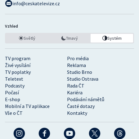
info@ceskatelevize.cz
Stolní tenis
Triatlon
Vzhled
Veslování
Světlý
Tmavý
Systém
Vodní slalom
TV program
Pro média
Volejbal
Živé vysílání
Reklama
TV poplatky
Studio Brno
Ostatní
Teletext
Studio Ostrava
Podcasty
Rada ČT
Počasí
Kariéra
E-shop
Podávání námětů
Mobilní a TV aplikace
Časté dotazy
Vše o ČT
Kontakty