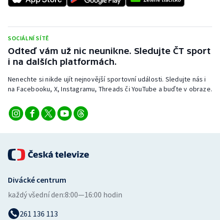
Olympijské hry
Parasport
SOCIÁLNÍ SÍTĚ
Odteď vám už nic neunikne. Sledujte ČT sport
i na dalších platformách.
Plavání
Nenechte si nikde ujít nejnovější sportovní události. Sledujte nás i
Plážový volejbal
na Facebooku, X, Instagramu, Threads či YouTube a buďte v obraze.
Ragby
Rychlobruslení
Rychlostní kanoistika
Short track
Divácké centrum
každý všední den:
8:00—16:00 hodin
Sportovní střelba
261 136 113