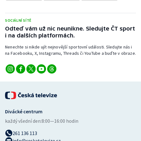
Olympijské hry
SOCIÁLNÍ SÍTĚ
Parasport
Odteď vám už nic neunikne. Sledujte ČT sport
i na dalších platformách.
Plavání
Nenechte si nikde ujít nejnovější sportovní události. Sledujte nás i
na Facebooku, X, Instagramu, Threads či YouTube a buďte v obraze.
Plážový volejbal
Ragby
Rychlobruslení
Rychlostní kanoistika
Divácké centrum
Short track
každý všední den:
8:00—16:00 hodin
Sportovní střelba
261 136 113
info@ceskatelevize.cz