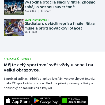
Vysočina otočila šlágr v Nitře. Znojmo
zahájilo sezonu suverénně
Gymnastika
|
7. 4. 2026
ČT sport
AMERICKÝ FOTBAL
Házená
Gladiators ovládli reprízu finále, Nitra
musela proti nováčkovi otáčet
30. 3. 2026
Jezdectví
Judo
Krasobruslení
APLIKACE ČT SPORT
Mějte celý sportovní svět vždy u sebe i na
Lezení
velké obrazovce.
Lyže a snowboard
S mobilní aplikací, HbbTV a apkou iVysílání ve své chytré televizi
máte ČT sport vždy po ruce. Sledujte přímé přenosy, články a
bonusový obsah kdekoli a kdykoli.
Moderní pětiboj
Motorsport