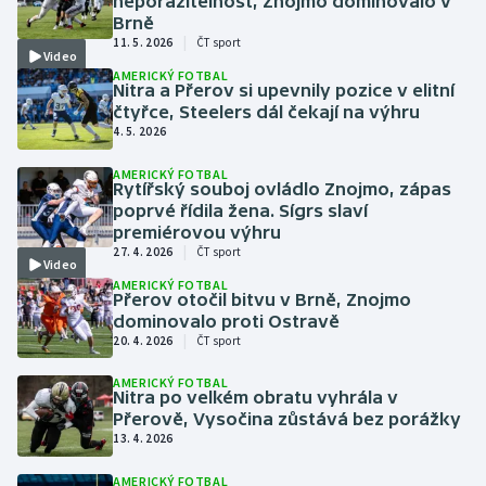
neporazitelnost, Znojmo dominovalo v
Baseball a softbal
Soutěže
Brně
|
11. 5. 2026
ČT sport
Video
Basketbal
Historické návraty
AMERICKÝ FOTBAL
Nitra a Přerov si upevnily pozice v elitní
čtyřce, Steelers dál čekají na výhru
Biatlon
Aplikace ČT sport
4. 5. 2026
Boby a skeleton
AZ kvíz
AMERICKÝ FOTBAL
Rytířský souboj ovládlo Znojmo, zápas
poprvé řídila žena. Sígrs slaví
Box
premiérovou výhru
|
27. 4. 2026
ČT sport
Video
Curling
AMERICKÝ FOTBAL
Přerov otočil bitvu v Brně, Znojmo
dominovalo proti Ostravě
Dostihy
|
20. 4. 2026
ČT sport
Florbal
AMERICKÝ FOTBAL
Nitra po velkém obratu vyhrála v
Přerově, Vysočina zůstává bez porážky
Futsal
13. 4. 2026
AMERICKÝ FOTBAL
Golf