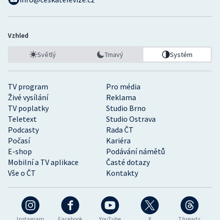
Stolní tenis
Triatlon
Vzhled
Veslování
Světlý
Tmavý
Systém
Vodní slalom
TV program
Pro média
Živé vysílání
Reklama
Volejbal
TV poplatky
Studio Brno
Teletext
Studio Ostrava
Ostatní
Podcasty
Rada ČT
Počasí
Kariéra
E-shop
Podávání námětů
Mobilní a TV aplikace
Časté dotazy
Vše o ČT
Kontakty
Instagram
Facebook
YouTube
X
Threads