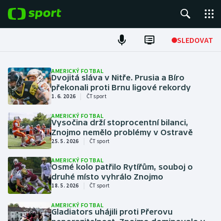
POPULÁRNÍ
SLEDOVAT
Fotbal
AMERICKÝ FOTBAL
Dvojitá sláva v Nitře. Prusia a Bíro
Hokej
překonali proti Brnu ligové rekordy
|
1. 6. 2026
ČT sport
Tenis
AMERICKÝ FOTBAL
Vysočina drží stoprocentní bilanci,
Znojmo nemělo problémy v Ostravě
Atletika
|
25. 5. 2026
ČT sport
Cyklistika
AMERICKÝ FOTBAL
Osmé kolo patřilo Rytířům, souboj o
druhé místo vyhrálo Znojmo
DALŠÍ SPORTY
|
18. 5. 2026
ČT sport
Americký fotbal
NEPŘEHLÉDNĚTE
AMERICKÝ FOTBAL
Gladiators uhájili proti Přerovu